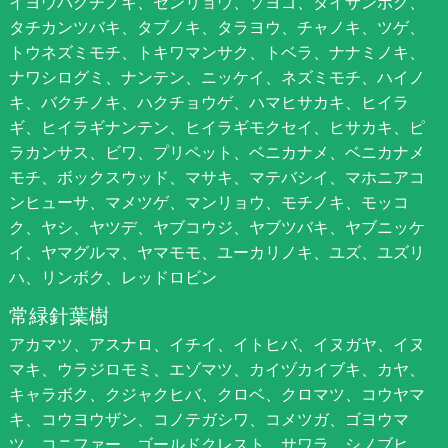
イヨウバクチノキ、センリョウ、ソヨゴ、タイサンボク、
タチカンツバキ、タブノキ、タラヨウ、チャノキ、ツゲ、
トウネズミモチ、トキワマンサク、トベラ、ナナミノキ、
ナワシログミ、ナンテン、ニッケイ、ネズミモチ、ハイノ
キ、バクチノキ、ハクチョウゲ、ハマヒサカキ、ヒイラ
ギ、ヒイラギナンテン、ヒイラギモクセイ、ヒサカキ、ピ
ラカンサス、ビワ、プリペット、ベニカナメ、ベニカナメ
モチ、ボックスウッド、マサキ、マテバシイ、マホニアコ
ンヒューサ、マメツゲ、マンリョウ、モチノキ、モッコ
ク、ヤシ、ヤツデ、ヤブコウジ、ヤブツバキ、ヤブニッケ
イ、ヤマグルマ、ヤマモモ、ユーカリノキ、ユズ、ユズリ
ハ、リンボク、レッドロビン
常緑針葉樹
アカマツ、アスナロ、イチイ、イトヒバ、イヌガヤ、イヌ
マキ、ウラジロモミ、エゾマツ、カイヅカイブキ、カヤ、
キャラボク、クジャクヒバ、クロベ、クロマツ、コウヤマ
キ、コウヨウザン、コノテガシワ、コメツガ、ゴヨウマ
ツ、コニファー、ゴールドクレスト、サワラ、シノブヒ