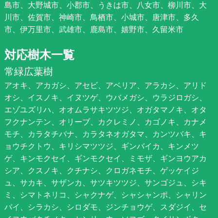
島市、大野城市、小郡市、うきは市、八女市、柳川市、大
川市、佐賀市、神崎市、鳥栖市、小城市、唐津市、多久
市、伊万里市、武雄市、鹿島市、嬉野市、久留米市
対応樹木一覧
常緑広葉樹
アオキ、アカガシ、アセビ、アベリア、アラカシ、アリド
オシ、イスノキ、イヌツゲ、ウバメガシ、ウラジロガシ、
エゾユズリハ、オオムラサキツツジ、オガタマノキ、オタ
フクナンテン、オリーブ、カクレミノ、カゴノキ、カナメ
モチ、カラタチバナ、カラタネオガタマ、カンツバキ、キ
ョウチクトウ、キリシマツツジ、ギンバイカ、キンメツ
ゲ、キンモクセイ、ギンモクセイ、ミモザ、ギンヨウアカ
シア、クスノキ、クチナシ、クロガネモチ、ゲッケイジ
ュ、サカキ、サザンカ、サツキツツジ、サンゴジュ、シキ
ミ、シマトネリコ、シャクナゲ、シャシャンポ、シャリン
バイ、シラカシ、シロダモ、ジンチョウゲ、スダジイ、セ