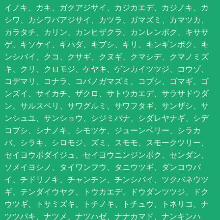
イノキ、カキ、ガクアジサイ、カジカエデ、カジノキ、カ
シワ、カシワバアジサイ、カツラ、ガマズミ、カマツカ、
カラタチ、カリン、カンヒザクラ、カンレンボク、キササ
ゲ、キソケイ、キハダ、キブシ、キリ、キンギンボク、キ
ンシバイ、クコ、クサギ、クヌギ、クマシデ、クマノミズ
キ、クリ、クロモジ、ケヤキ、ゲンカイツツジ、コウゾ、
コデマリ、コナラ、コバノガマズミ、コブシ、ゴマギ、ゴ
ンズイ、サイカチ、ザクロ、サトウカエデ、サラサドウダ
ン、サルスベリ、サワグルミ、サワフタギ、サンザシ、サ
ンシュユ、サンショウ、シジミバナ、シダレヤナギ、シデ
コブシ、シナノキ、シモツケ、ジューンベリー、シラカ
バ、シラキ、シロモジ、ズミ、スモモ、スモークツリー、
セイヨウボダイジュ、セイヨウニンジンボク、センダン、
ソメイヨシノ、タイワンフウ、タニウツギ、ダンコウバ
イ、チドリノキ、チャンチン、チンシバイ、ツクバネウツ
ギ、テンダイウヤク、トウカエデ、ドウダンツツジ、ドク
ウツギ、トサミズキ、トチノキ、トチュウ、トネリコ、ナ
ツツバキ、ナツメ、ナツハゼ、ナナカマド、ナンキンハ