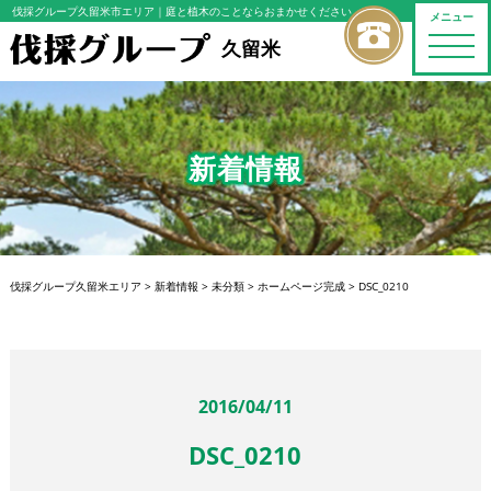
伐採グループ久留米市エリア
｜庭と植木のことならおまかせください
メニュー
toggle
久留米
naviga
新着情報
伐採グループ久留米エリア
>
新着情報
>
未分類
>
ホームページ完成
>
DSC_0210
2016/04/11
DSC_0210