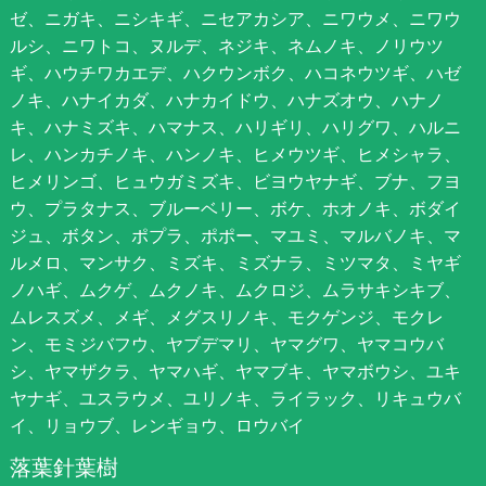
ゼ、ニガキ、ニシキギ、ニセアカシア、ニワウメ、ニワウ
ルシ、ニワトコ、ヌルデ、ネジキ、ネムノキ、ノリウツ
ギ、ハウチワカエデ、ハクウンボク、ハコネウツギ、ハゼ
ノキ、ハナイカダ、ハナカイドウ、ハナズオウ、ハナノ
キ、ハナミズキ、ハマナス、ハリギリ、ハリグワ、ハルニ
レ、ハンカチノキ、ハンノキ、ヒメウツギ、ヒメシャラ、
ヒメリンゴ、ヒュウガミズキ、ビヨウヤナギ、ブナ、フヨ
ウ、プラタナス、ブルーベリー、ボケ、ホオノキ、ボダイ
ジュ、ボタン、ポプラ、ポポー、マユミ、マルバノキ、マ
ルメロ、マンサク、ミズキ、ミズナラ、ミツマタ、ミヤギ
ノハギ、ムクゲ、ムクノキ、ムクロジ、ムラサキシキブ、
ムレスズメ、メギ、メグスリノキ、モクゲンジ、モクレ
ン、モミジバフウ、ヤブデマリ、ヤマグワ、ヤマコウバ
シ、ヤマザクラ、ヤマハギ、ヤマブキ、ヤマボウシ、ユキ
ヤナギ、ユスラウメ、ユリノキ、ライラック、リキュウバ
イ、リョウブ、レンギョウ、ロウバイ
落葉針葉樹