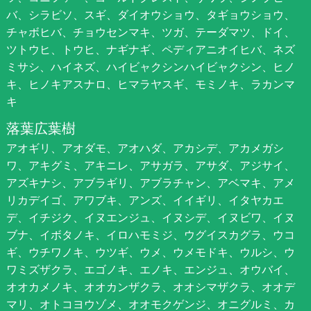
バ、シラビソ、スギ、ダイオウショウ、タギョウショウ、
チャボヒバ、チョウセンマキ、ツガ、テーダマツ、ドイ、
ツトウヒ、トウヒ、ナギナギ、ペディアニオイヒバ、ネズ
ミサシ、ハイネズ、ハイビャクシンハイビャクシン、ヒノ
キ、ヒノキアスナロ、ヒマラヤスギ、モミノキ、ラカンマ
キ
落葉広葉樹
アオギリ、アオダモ、アオハダ、アカシデ、アカメガシ
ワ、アキグミ、アキニレ、アサガラ、アサダ、アジサイ、
アズキナシ、アブラギリ、アブラチャン、アベマキ、アメ
リカデイゴ、アワブキ、アンズ、イイギリ、イタヤカエ
デ、イチジク、イヌエンジュ、イヌシデ、イヌビワ、イヌ
ブナ、イボタノキ、イロハモミジ、ウグイスカグラ、ウコ
ギ、ウチワノキ、ウツギ、ウメ、ウメモドキ、ウルシ、ウ
ワミズザクラ、エゴノキ、エノキ、エンジュ、オウバイ、
オオカメノキ、オオカンザクラ、オオシマザクラ、オオデ
マリ、オトコヨウゾメ、オオモクゲンジ、オニグルミ、カ