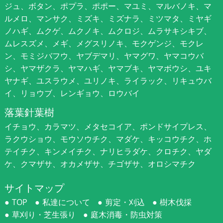
ジュ、ボタン、ポプラ、ポポー、マユミ、マルバノキ、マ
ルメロ、マンサク、ミズキ、ミズナラ、ミツマタ、ミヤギ
ノハギ、ムクゲ、ムクノキ、ムクロジ、ムラサキシキブ、
ムレスズメ、メギ、メグスリノキ、モクゲンジ、モクレ
ン、モミジバフウ、ヤブデマリ、ヤマグワ、ヤマコウバ
シ、ヤマザクラ、ヤマハギ、ヤマブキ、ヤマボウシ、ユキ
ヤナギ、ユスラウメ、ユリノキ、ライラック、リキュウバ
イ、リョウブ、レンギョウ、ロウバイ
落葉針葉樹
イチョウ、カラマツ、メタセコイア、ポンドサイプレス、
ラクウショウ、モウソウチク、マダケ、キッコウチク、ホ
テイチク、キンメイチク、ナリヒラダケ、クロチク、ヤダ
ケ、クマザサ、オカメザサ、チゴザサ、オロシマチク
サイトマップ
TOP
私達について
剪定・刈込
樹木伐採
草刈り・芝生張り
庭木消毒・防虫対策