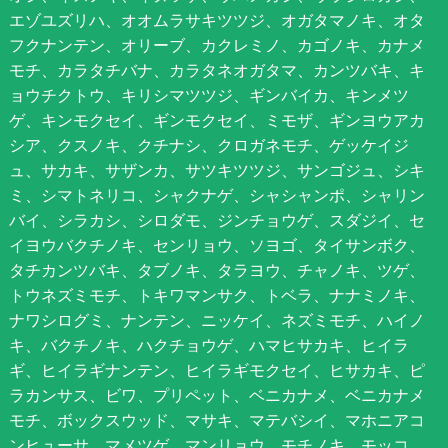
エゾユズリハ、オオムラサキツツジ、オガタマノキ、オタ
フクナンテン、オリーブ、カクレミノ、カゴノキ、カナメ
モチ、カラタチバナ、カラタネオガタマ、カンツバキ、キ
ョウチクトウ、キリシマツツジ、ギンバイカ、キンメツ
ゲ、キンモクセイ、ギンモクセイ、ミモザ、ギンヨウアカ
シア、クスノキ、クチナシ、クロガネモチ、ゲッケイジ
ュ、サカキ、サザンカ、サツキツツジ、サンゴジュ、シキ
ミ、シマトネリコ、シャクナゲ、シャシャンポ、シャリン
バイ、シラカシ、シロダモ、ジンチョウゲ、スダジイ、セ
イヨウバクチノキ、センリョウ、ソヨゴ、タイサンボク、
タチカンツバキ、タブノキ、タラヨウ、チャノキ、ツゲ、
トウネズミモチ、トキワマンサク、トベラ、ナナミノキ、
ナワシログミ、ナンテン、ニッケイ、ネズミモチ、ハイノ
キ、バクチノキ、ハクチョウゲ、ハマヒサカキ、ヒイラ
ギ、ヒイラギナンテン、ヒイラギモクセイ、ヒサカキ、ピ
ラカンサス、ビワ、プリペット、ベニカナメ、ベニカナメ
モチ、ボックスウッド、マサキ、マテバシイ、マホニアコ
ンヒューサ、マメツゲ、マンリョウ、モチノキ、モッコ