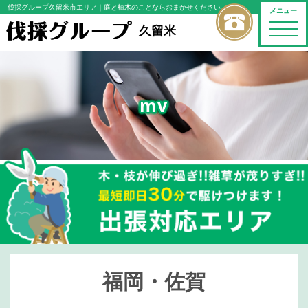
伐採グループ久留米市エリア
｜庭と植木のことならおまかせください
メニュー
toggle
久留米
naviga
mv
福岡・佐賀