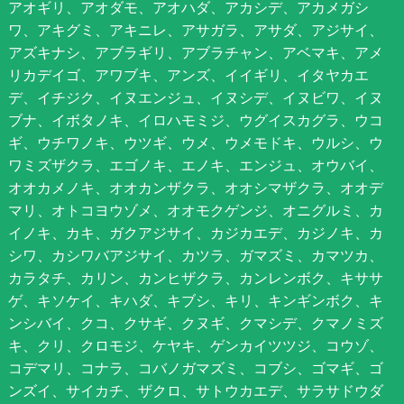
アオギリ、アオダモ、アオハダ、アカシデ、アカメガシ
ワ、アキグミ、アキニレ、アサガラ、アサダ、アジサイ、
アズキナシ、アブラギリ、アブラチャン、アベマキ、アメ
リカデイゴ、アワブキ、アンズ、イイギリ、イタヤカエ
デ、イチジク、イヌエンジュ、イヌシデ、イヌビワ、イヌ
ブナ、イボタノキ、イロハモミジ、ウグイスカグラ、ウコ
ギ、ウチワノキ、ウツギ、ウメ、ウメモドキ、ウルシ、ウ
ワミズザクラ、エゴノキ、エノキ、エンジュ、オウバイ、
オオカメノキ、オオカンザクラ、オオシマザクラ、オオデ
マリ、オトコヨウゾメ、オオモクゲンジ、オニグルミ、カ
イノキ、カキ、ガクアジサイ、カジカエデ、カジノキ、カ
シワ、カシワバアジサイ、カツラ、ガマズミ、カマツカ、
カラタチ、カリン、カンヒザクラ、カンレンボク、キササ
ゲ、キソケイ、キハダ、キブシ、キリ、キンギンボク、キ
ンシバイ、クコ、クサギ、クヌギ、クマシデ、クマノミズ
キ、クリ、クロモジ、ケヤキ、ゲンカイツツジ、コウゾ、
コデマリ、コナラ、コバノガマズミ、コブシ、ゴマギ、ゴ
ンズイ、サイカチ、ザクロ、サトウカエデ、サラサドウダ