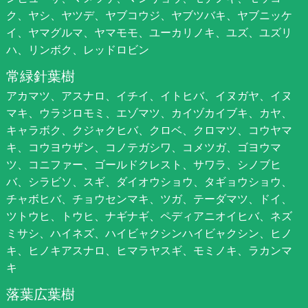
ク、ヤシ、ヤツデ、ヤブコウジ、ヤブツバキ、ヤブニッケ
イ、ヤマグルマ、ヤマモモ、ユーカリノキ、ユズ、ユズリ
ハ、リンボク、レッドロビン
常緑針葉樹
アカマツ、アスナロ、イチイ、イトヒバ、イヌガヤ、イヌ
マキ、ウラジロモミ、エゾマツ、カイヅカイブキ、カヤ、
キャラボク、クジャクヒバ、クロベ、クロマツ、コウヤマ
キ、コウヨウザン、コノテガシワ、コメツガ、ゴヨウマ
ツ、コニファー、ゴールドクレスト、サワラ、シノブヒ
バ、シラビソ、スギ、ダイオウショウ、タギョウショウ、
チャボヒバ、チョウセンマキ、ツガ、テーダマツ、ドイ、
ツトウヒ、トウヒ、ナギナギ、ペディアニオイヒバ、ネズ
ミサシ、ハイネズ、ハイビャクシンハイビャクシン、ヒノ
キ、ヒノキアスナロ、ヒマラヤスギ、モミノキ、ラカンマ
キ
落葉広葉樹