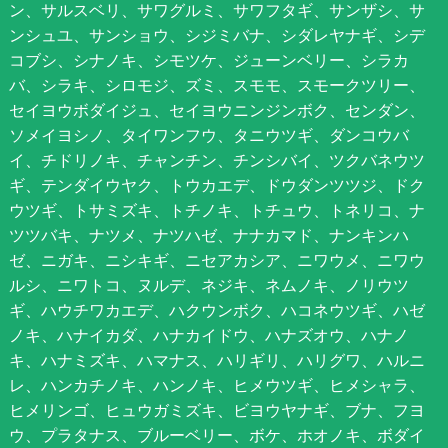
ン、サルスベリ、サワグルミ、サワフタギ、サンザシ、サ
ンシュユ、サンショウ、シジミバナ、シダレヤナギ、シデ
コブシ、シナノキ、シモツケ、ジューンベリー、シラカ
バ、シラキ、シロモジ、ズミ、スモモ、スモークツリー、
セイヨウボダイジュ、セイヨウニンジンボク、センダン、
ソメイヨシノ、タイワンフウ、タニウツギ、ダンコウバ
イ、チドリノキ、チャンチン、チンシバイ、ツクバネウツ
ギ、テンダイウヤク、トウカエデ、ドウダンツツジ、ドク
ウツギ、トサミズキ、トチノキ、トチュウ、トネリコ、ナ
ツツバキ、ナツメ、ナツハゼ、ナナカマド、ナンキンハ
ゼ、ニガキ、ニシキギ、ニセアカシア、ニワウメ、ニワウ
ルシ、ニワトコ、ヌルデ、ネジキ、ネムノキ、ノリウツ
ギ、ハウチワカエデ、ハクウンボク、ハコネウツギ、ハゼ
ノキ、ハナイカダ、ハナカイドウ、ハナズオウ、ハナノ
キ、ハナミズキ、ハマナス、ハリギリ、ハリグワ、ハルニ
レ、ハンカチノキ、ハンノキ、ヒメウツギ、ヒメシャラ、
ヒメリンゴ、ヒュウガミズキ、ビヨウヤナギ、ブナ、フヨ
ウ、プラタナス、ブルーベリー、ボケ、ホオノキ、ボダイ