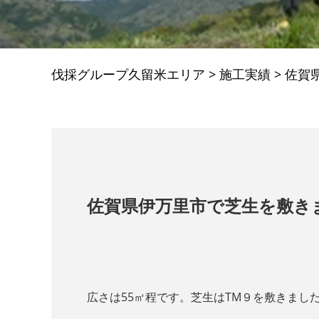
伐採グループ久留米エリア
>
施工実績
>
佐賀
佐賀県伊万里市で芝生を敷き
広さは55㎡程です。芝生はTM９を敷きまし