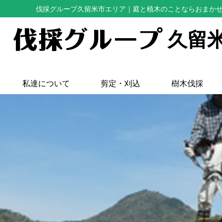
伐採グループ久留米市エリア
｜庭と植木のことならおまか
久留
私達について
剪定・刈込
樹木伐採