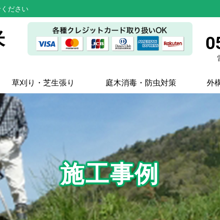
せください
米
0
草刈り・芝生張り
庭木消毒・防虫対策
外
施工事例