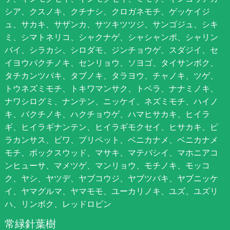
シア、クスノキ、クチナシ、クロガネモチ、ゲッケイジ
ュ、サカキ、サザンカ、サツキツツジ、サンゴジュ、シキ
ミ、シマトネリコ、シャクナゲ、シャシャンポ、シャリン
バイ、シラカシ、シロダモ、ジンチョウゲ、スダジイ、セ
イヨウバクチノキ、センリョウ、ソヨゴ、タイサンボク、
タチカンツバキ、タブノキ、タラヨウ、チャノキ、ツゲ、
トウネズミモチ、トキワマンサク、トベラ、ナナミノキ、
ナワシログミ、ナンテン、ニッケイ、ネズミモチ、ハイノ
キ、バクチノキ、ハクチョウゲ、ハマヒサカキ、ヒイラ
ギ、ヒイラギナンテン、ヒイラギモクセイ、ヒサカキ、ピ
ラカンサス、ビワ、プリペット、ベニカナメ、ベニカナメ
モチ、ボックスウッド、マサキ、マテバシイ、マホニアコ
ンヒューサ、マメツゲ、マンリョウ、モチノキ、モッコ
ク、ヤシ、ヤツデ、ヤブコウジ、ヤブツバキ、ヤブニッケ
イ、ヤマグルマ、ヤマモモ、ユーカリノキ、ユズ、ユズリ
ハ、リンボク、レッドロビン
常緑針葉樹