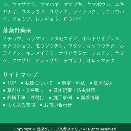
シ、ヤマザクラ、ヤマハギ、ヤマブキ、ヤマボウシ、ユキ
ヤナギ、ユスラウメ、ユリノキ、ライラック、リキュウバ
イ、リョウブ、レンギョウ、ロウバイ
落葉針葉樹
イチョウ、カラマツ、メタセコイア、ポンドサイプレス、
ラクウショウ、モウソウチク、マダケ、キッコウチク、ホ
テイチク、キンメイチク、ナリヒラダケ、クロチク、ヤダ
ケ、クマザサ、オカメザサ、チゴザサ、オロシマチク
サイトマップ
TOP
私達について
剪定・刈込
樹木伐採
草刈り・芝生張り
庭木消毒・防虫対策
外構工事・片付け
施工事例
新着情報
よくある質問
お問い合わせ
Copyright ©
伐採グループ久留米エリア
All Rights Reserved.