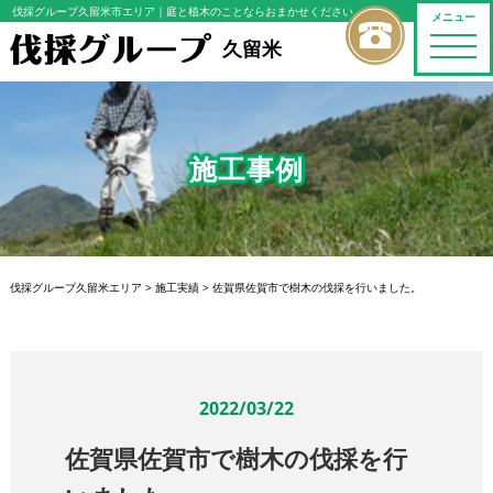
伐採グループ久留米市エリア
｜庭と植木のことならおまかせください
メニュー
toggle
久留米
naviga
施工事例
伐採グループ久留米エリア
>
施工実績
>
佐賀県佐賀市で樹木の伐採を行いました。
2022/03/22
佐賀県佐賀市で樹木の伐採を行