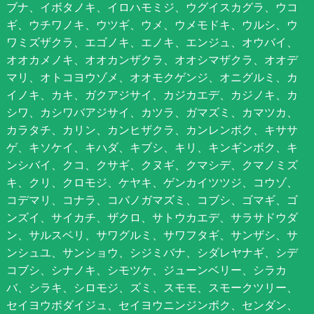
ブナ、イボタノキ、イロハモミジ、ウグイスカグラ、ウコ
ギ、ウチワノキ、ウツギ、ウメ、ウメモドキ、ウルシ、ウ
ワミズザクラ、エゴノキ、エノキ、エンジュ、オウバイ、
オオカメノキ、オオカンザクラ、オオシマザクラ、オオデ
マリ、オトコヨウゾメ、オオモクゲンジ、オニグルミ、カ
イノキ、カキ、ガクアジサイ、カジカエデ、カジノキ、カ
シワ、カシワバアジサイ、カツラ、ガマズミ、カマツカ、
カラタチ、カリン、カンヒザクラ、カンレンボク、キササ
ゲ、キソケイ、キハダ、キブシ、キリ、キンギンボク、キ
ンシバイ、クコ、クサギ、クヌギ、クマシデ、クマノミズ
キ、クリ、クロモジ、ケヤキ、ゲンカイツツジ、コウゾ、
コデマリ、コナラ、コバノガマズミ、コブシ、ゴマギ、ゴ
ンズイ、サイカチ、ザクロ、サトウカエデ、サラサドウダ
ン、サルスベリ、サワグルミ、サワフタギ、サンザシ、サ
ンシュユ、サンショウ、シジミバナ、シダレヤナギ、シデ
コブシ、シナノキ、シモツケ、ジューンベリー、シラカ
バ、シラキ、シロモジ、ズミ、スモモ、スモークツリー、
セイヨウボダイジュ、セイヨウニンジンボク、センダン、