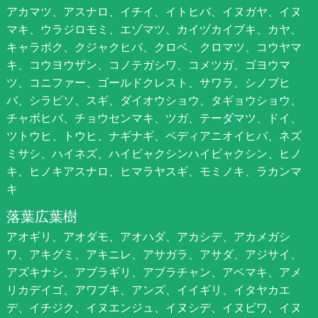
アカマツ、アスナロ、イチイ、イトヒバ、イヌガヤ、イヌ
マキ、ウラジロモミ、エゾマツ、カイヅカイブキ、カヤ、
キャラボク、クジャクヒバ、クロベ、クロマツ、コウヤマ
キ、コウヨウザン、コノテガシワ、コメツガ、ゴヨウマ
ツ、コニファー、ゴールドクレスト、サワラ、シノブヒ
バ、シラビソ、スギ、ダイオウショウ、タギョウショウ、
チャボヒバ、チョウセンマキ、ツガ、テーダマツ、ドイ、
ツトウヒ、トウヒ、ナギナギ、ペディアニオイヒバ、ネズ
ミサシ、ハイネズ、ハイビャクシンハイビャクシン、ヒノ
キ、ヒノキアスナロ、ヒマラヤスギ、モミノキ、ラカンマ
キ
落葉広葉樹
アオギリ、アオダモ、アオハダ、アカシデ、アカメガシ
ワ、アキグミ、アキニレ、アサガラ、アサダ、アジサイ、
アズキナシ、アブラギリ、アブラチャン、アベマキ、アメ
リカデイゴ、アワブキ、アンズ、イイギリ、イタヤカエ
デ、イチジク、イヌエンジュ、イヌシデ、イヌビワ、イヌ