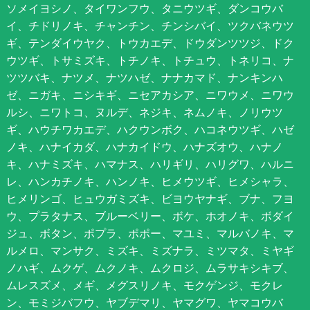
ソメイヨシノ、タイワンフウ、タニウツギ、ダンコウバ
イ、チドリノキ、チャンチン、チンシバイ、ツクバネウツ
ギ、テンダイウヤク、トウカエデ、ドウダンツツジ、ドク
ウツギ、トサミズキ、トチノキ、トチュウ、トネリコ、ナ
ツツバキ、ナツメ、ナツハゼ、ナナカマド、ナンキンハ
ゼ、ニガキ、ニシキギ、ニセアカシア、ニワウメ、ニワウ
ルシ、ニワトコ、ヌルデ、ネジキ、ネムノキ、ノリウツ
ギ、ハウチワカエデ、ハクウンボク、ハコネウツギ、ハゼ
ノキ、ハナイカダ、ハナカイドウ、ハナズオウ、ハナノ
キ、ハナミズキ、ハマナス、ハリギリ、ハリグワ、ハルニ
レ、ハンカチノキ、ハンノキ、ヒメウツギ、ヒメシャラ、
ヒメリンゴ、ヒュウガミズキ、ビヨウヤナギ、ブナ、フヨ
ウ、プラタナス、ブルーベリー、ボケ、ホオノキ、ボダイ
ジュ、ボタン、ポプラ、ポポー、マユミ、マルバノキ、マ
ルメロ、マンサク、ミズキ、ミズナラ、ミツマタ、ミヤギ
ノハギ、ムクゲ、ムクノキ、ムクロジ、ムラサキシキブ、
ムレスズメ、メギ、メグスリノキ、モクゲンジ、モクレ
ン、モミジバフウ、ヤブデマリ、ヤマグワ、ヤマコウバ