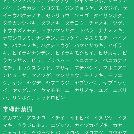
ミ、シマトネリコ、シャクナゲ、シャシャンポ、シャリン
バイ、シラカシ、シロダモ、ジンチョウゲ、スダジイ、セ
イヨウバクチノキ、センリョウ、ソヨゴ、タイサンボク、
タチカンツバキ、タブノキ、タラヨウ、チャノキ、ツゲ、
トウネズミモチ、トキワマンサク、トベラ、ナナミノキ、
ナワシログミ、ナンテン、ニッケイ、ネズミモチ、ハイノ
キ、バクチノキ、ハクチョウゲ、ハマヒサカキ、ヒイラ
ギ、ヒイラギナンテン、ヒイラギモクセイ、ヒサカキ、ピ
ラカンサス、ビワ、プリペット、ベニカナメ、ベニカナメ
モチ、ボックスウッド、マサキ、マテバシイ、マホニアコ
ンヒューサ、マメツゲ、マンリョウ、モチノキ、モッコ
ク、ヤシ、ヤツデ、ヤブコウジ、ヤブツバキ、ヤブニッケ
イ、ヤマグルマ、ヤマモモ、ユーカリノキ、ユズ、ユズリ
ハ、リンボク、レッドロビン
常緑針葉樹
アカマツ、アスナロ、イチイ、イトヒバ、イヌガヤ、イヌ
マキ、ウラジロモミ、エゾマツ、カイヅカイブキ、カヤ、
キャラボク、クジャクヒバ、クロベ、クロマツ、コウヤマ