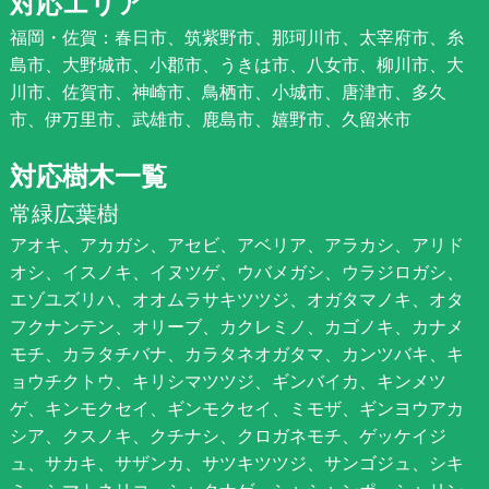
対応エリア
福岡・佐賀：春日市、筑紫野市、那珂川市、太宰府市、糸
島市、大野城市、小郡市、うきは市、八女市、柳川市、大
川市、佐賀市、神崎市、鳥栖市、小城市、唐津市、多久
市、伊万里市、武雄市、鹿島市、嬉野市、久留米市
対応樹木一覧
常緑広葉樹
アオキ、アカガシ、アセビ、アベリア、アラカシ、アリド
オシ、イスノキ、イヌツゲ、ウバメガシ、ウラジロガシ、
エゾユズリハ、オオムラサキツツジ、オガタマノキ、オタ
フクナンテン、オリーブ、カクレミノ、カゴノキ、カナメ
モチ、カラタチバナ、カラタネオガタマ、カンツバキ、キ
ョウチクトウ、キリシマツツジ、ギンバイカ、キンメツ
ゲ、キンモクセイ、ギンモクセイ、ミモザ、ギンヨウアカ
シア、クスノキ、クチナシ、クロガネモチ、ゲッケイジ
ュ、サカキ、サザンカ、サツキツツジ、サンゴジュ、シキ