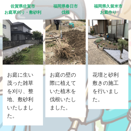
佐賀県佐賀市
福岡県春日市
福岡県久留米市
お庭草刈り・敷砂利
伐根
お庭作り
お庭に生い
お庭の壁の
花壇と砂利
茂った雑草
際に植えて
敷きの施工
を刈り、整
いた植木を
を行いまし
地、敷砂利
伐根いたし
た。
いたしまし
ました。
た。