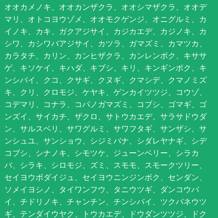
オオカメノキ、オオカンザクラ、オオシマザクラ、オオデ
マリ、オトコヨウゾメ、オオモクゲンジ、オニグルミ、カ
イノキ、カキ、ガクアジサイ、カジカエデ、カジノキ、カ
シワ、カシワバアジサイ、カツラ、ガマズミ、カマツカ、
カラタチ、カリン、カンヒザクラ、カンレンボク、キササ
ゲ、キソケイ、キハダ、キブシ、キリ、キンギンボク、キ
ンシバイ、クコ、クサギ、クヌギ、クマシデ、クマノミズ
キ、クリ、クロモジ、ケヤキ、ゲンカイツツジ、コウゾ、
コデマリ、コナラ、コバノガマズミ、コブシ、ゴマギ、ゴ
ンズイ、サイカチ、ザクロ、サトウカエデ、サラサドウダ
ン、サルスベリ、サワグルミ、サワフタギ、サンザシ、サ
ンシュユ、サンショウ、シジミバナ、シダレヤナギ、シデ
コブシ、シナノキ、シモツケ、ジューンベリー、シラカ
バ、シラキ、シロモジ、ズミ、スモモ、スモークツリー、
セイヨウボダイジュ、セイヨウニンジンボク、センダン、
ソメイヨシノ、タイワンフウ、タニウツギ、ダンコウバ
イ、チドリノキ、チャンチン、チンシバイ、ツクバネウツ
ギ、テンダイウヤク、トウカエデ、ドウダンツツジ、ドク