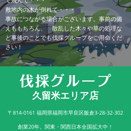
て飛んで・・・
敷地内の木が倒れて・・・
事故につながる場合がございます。事前の備
えももちろん、 散乱した木々や草の処理な
ど事後のことでも伐採グループをご用命くだ
さい！
久留米エリア店
〒814-0161
福岡県福岡市早良区飯倉3-28-32-302
創業20年。関東・関西日本全国拡大中！