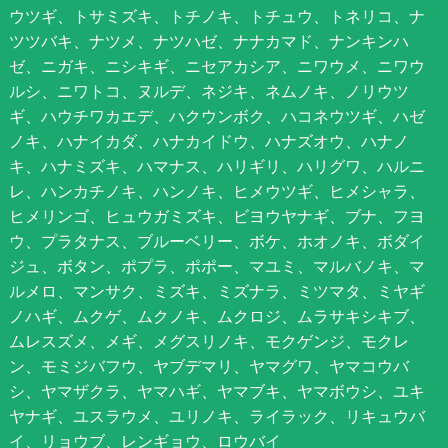
ウツギ、トサミズキ、トチノキ、トチュウ、トネリコ、ナ
ツツバキ、ナツメ、ナツハゼ、ナナカマド、ナンキンハ
ゼ、ニガキ、ニシキギ、ニセアカシア、ニワウメ、ニワウ
ルシ、ニワトコ、ヌルデ、ネジキ、ネムノキ、ノリウツ
ギ、ハウチワカエデ、ハクウンボク、ハコネウツギ、ハゼ
ノキ、ハナイカダ、ハナカイドウ、ハナズオウ、ハナノ
キ、ハナミズキ、ハマナス、ハリギリ、ハリグワ、ハルニ
レ、ハンカチノキ、ハンノキ、ヒメウツギ、ヒメシャラ、
ヒメリンゴ、ヒュウガミズキ、ビヨウヤナギ、ブナ、フヨ
ウ、プラタナス、ブルーベリー、ボケ、ホオノキ、ボダイ
ジュ、ボタン、ポプラ、ポポー、マユミ、マルバノキ、マ
ルメロ、マンサク、ミズキ、ミズナラ、ミツマタ、ミヤギ
ノハギ、ムクゲ、ムクノキ、ムクロジ、ムラサキシキブ、
ムレスズメ、メギ、メグスリノキ、モクゲンジ、モクレ
ン、モミジバフウ、ヤブデマリ、ヤマグワ、ヤマコウバ
シ、ヤマザクラ、ヤマハギ、ヤマブキ、ヤマボウシ、ユキ
ヤナギ、ユスラウメ、ユリノキ、ライラック、リキュウバ
イ、リョウブ、レンギョウ、ロウバイ