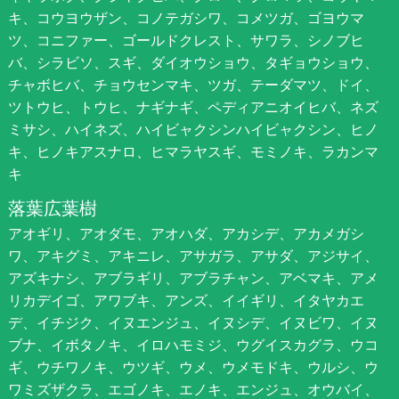
キ、コウヨウザン、コノテガシワ、コメツガ、ゴヨウマ
ツ、コニファー、ゴールドクレスト、サワラ、シノブヒ
バ、シラビソ、スギ、ダイオウショウ、タギョウショウ、
チャボヒバ、チョウセンマキ、ツガ、テーダマツ、ドイ、
ツトウヒ、トウヒ、ナギナギ、ペディアニオイヒバ、ネズ
ミサシ、ハイネズ、ハイビャクシンハイビャクシン、ヒノ
キ、ヒノキアスナロ、ヒマラヤスギ、モミノキ、ラカンマ
キ
落葉広葉樹
アオギリ、アオダモ、アオハダ、アカシデ、アカメガシ
ワ、アキグミ、アキニレ、アサガラ、アサダ、アジサイ、
アズキナシ、アブラギリ、アブラチャン、アベマキ、アメ
リカデイゴ、アワブキ、アンズ、イイギリ、イタヤカエ
デ、イチジク、イヌエンジュ、イヌシデ、イヌビワ、イヌ
ブナ、イボタノキ、イロハモミジ、ウグイスカグラ、ウコ
ギ、ウチワノキ、ウツギ、ウメ、ウメモドキ、ウルシ、ウ
ワミズザクラ、エゴノキ、エノキ、エンジュ、オウバイ、