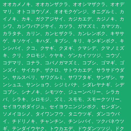
オオカメノキ、オオカンザクラ、オオシマザクラ、オオデ
マリ、オトコヨウゾメ、オオモクゲンジ、オニグルミ、カ
イノキ、カキ、ガクアジサイ、カジカエデ、カジノキ、カ
シワ、カシワバアジサイ、カツラ、ガマズミ、カマツカ、
カラタチ、カリン、カンヒザクラ、カンレンボク、キササ
ゲ、キソケイ、キハダ、キブシ、キリ、キンギンボク、キ
ンシバイ、クコ、クサギ、クヌギ、クマシデ、クマノミズ
キ、クリ、クロモジ、ケヤキ、ゲンカイツツジ、コウゾ、
コデマリ、コナラ、コバノガマズミ、コブシ、ゴマギ、ゴ
ンズイ、サイカチ、ザクロ、サトウカエデ、サラサドウダ
ン、サルスベリ、サワグルミ、サワフタギ、サンザシ、サ
ンシュユ、サンショウ、シジミバナ、シダレヤナギ、シデ
コブシ、シナノキ、シモツケ、ジューンベリー、シラカ
バ、シラキ、シロモジ、ズミ、スモモ、スモークツリー、
セイヨウボダイジュ、セイヨウニンジンボク、センダン、
ソメイヨシノ、タイワンフウ、タニウツギ、ダンコウバ
イ、チドリノキ、チャンチン、チンシバイ、ツクバネウツ
ギ、テンダイウヤク、トウカエデ、ドウダンツツジ、ドク