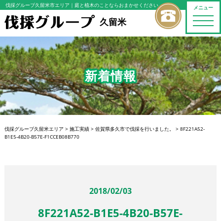
伐採グループ久留米市エリア
｜庭と植木のことならおまかせください
メニュー
toggle
久留米
naviga
新着情報
伐採グループ久留米エリア
>
施工実績
>
佐賀県多久市で伐採を行いました。
>
8F221A52-
B1E5-4B20-B57E-F1CCEB08B770
2018/02/03
8F221A52-B1E5-4B20-B57E-