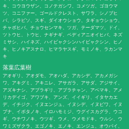
キ、コウヨウザン、コノテガシワ、コメツガ、ゴヨウマ
ツ、コニファー、ゴールドクレスト、サワラ、シノブヒ
バ、シラビソ、スギ、ダイオウショウ、タギョウショウ、
チャボヒバ、チョウセンマキ、ツガ、テーダマツ、ドイ、
ツトウヒ、トウヒ、ナギナギ、ペディアニオイヒバ、ネズ
ミサシ、ハイネズ、ハイビャクシンハイビャクシン、ヒノ
キ、ヒノキアスナロ、ヒマラヤスギ、モミノキ、ラカンマ
キ
落葉広葉樹
アオギリ、アオダモ、アオハダ、アカシデ、アカメガシ
ワ、アキグミ、アキニレ、アサガラ、アサダ、アジサイ、
アズキナシ、アブラギリ、アブラチャン、アベマキ、アメ
リカデイゴ、アワブキ、アンズ、イイギリ、イタヤカエ
デ、イチジク、イヌエンジュ、イヌシデ、イヌビワ、イヌ
ブナ、イボタノキ、イロハモミジ、ウグイスカグラ、ウコ
ギ、ウチワノキ、ウツギ、ウメ、ウメモドキ、ウルシ、ウ
ワミズザクラ、エゴノキ、エノキ、エンジュ、オウバイ、