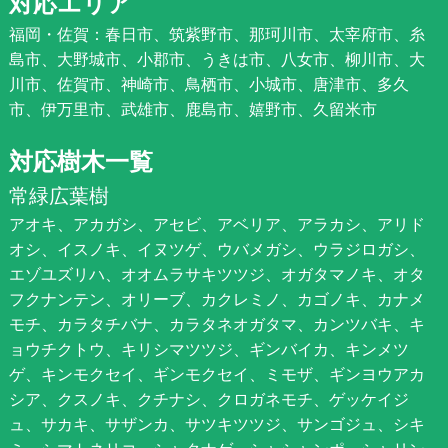
対応エリア
福岡・佐賀：春日市、筑紫野市、那珂川市、太宰府市、糸
島市、大野城市、小郡市、うきは市、八女市、柳川市、大
川市、佐賀市、神崎市、鳥栖市、小城市、唐津市、多久
市、伊万里市、武雄市、鹿島市、嬉野市、久留米市
対応樹木一覧
常緑広葉樹
アオキ、アカガシ、アセビ、アベリア、アラカシ、アリド
オシ、イスノキ、イヌツゲ、ウバメガシ、ウラジロガシ、
エゾユズリハ、オオムラサキツツジ、オガタマノキ、オタ
フクナンテン、オリーブ、カクレミノ、カゴノキ、カナメ
モチ、カラタチバナ、カラタネオガタマ、カンツバキ、キ
ョウチクトウ、キリシマツツジ、ギンバイカ、キンメツ
ゲ、キンモクセイ、ギンモクセイ、ミモザ、ギンヨウアカ
シア、クスノキ、クチナシ、クロガネモチ、ゲッケイジ
ュ、サカキ、サザンカ、サツキツツジ、サンゴジュ、シキ