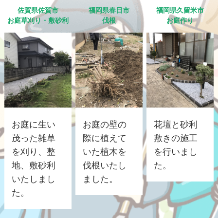
佐賀県佐賀市
福岡県春日市
福岡県久留米市
お庭草刈り・敷砂利
伐根
お庭作り
お庭に生い
お庭の壁の
花壇と砂利
茂った雑草
際に植えて
敷きの施工
を刈り、整
いた植木を
を行いまし
地、敷砂利
伐根いたし
た。
いたしまし
ました。
た。