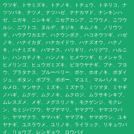
ウツギ、トサミズキ、トチノキ、トチュウ、トネリコ、ナ
ツツバキ、ナツメ、ナツハゼ、ナナカマド、ナンキンハ
ゼ、ニガキ、ニシキギ、ニセアカシア、ニワウメ、ニワウ
ルシ、ニワトコ、ヌルデ、ネジキ、ネムノキ、ノリウツ
ギ、ハウチワカエデ、ハクウンボク、ハコネウツギ、ハゼ
ノキ、ハナイカダ、ハナカイドウ、ハナズオウ、ハナノ
キ、ハナミズキ、ハマナス、ハリギリ、ハリグワ、ハルニ
レ、ハンカチノキ、ハンノキ、ヒメウツギ、ヒメシャラ、
ヒメリンゴ、ヒュウガミズキ、ビヨウヤナギ、ブナ、フヨ
ウ、プラタナス、ブルーベリー、ボケ、ホオノキ、ボダイ
ジュ、ボタン、ポプラ、ポポー、マユミ、マルバノキ、マ
ルメロ、マンサク、ミズキ、ミズナラ、ミツマタ、ミヤギ
ノハギ、ムクゲ、ムクノキ、ムクロジ、ムラサキシキブ、
ムレスズメ、メギ、メグスリノキ、モクゲンジ、モクレ
ン、モミジバフウ、ヤブデマリ、ヤマグワ、ヤマコウバ
シ、ヤマザクラ、ヤマハギ、ヤマブキ、ヤマボウシ、ユキ
ヤナギ、ユスラウメ、ユリノキ、ライラック、リキュウバ
イ、リョウブ、レンギョウ、ロウバイ