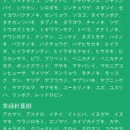
ミ、シマトネリコ、シャクナゲ、シャシャンポ、シャリン
バイ、シラカシ、シロダモ、ジンチョウゲ、スダジイ、セ
イヨウバクチノキ、センリョウ、ソヨゴ、タイサンボク、
タチカンツバキ、タブノキ、タラヨウ、チャノキ、ツゲ、
トウネズミモチ、トキワマンサク、トベラ、ナナミノキ、
ナワシログミ、ナンテン、ニッケイ、ネズミモチ、ハイノ
キ、バクチノキ、ハクチョウゲ、ハマヒサカキ、ヒイラ
ギ、ヒイラギナンテン、ヒイラギモクセイ、ヒサカキ、ピ
ラカンサス、ビワ、プリペット、ベニカナメ、ベニカナメ
モチ、ボックスウッド、マサキ、マテバシイ、マホニアコ
ンヒューサ、マメツゲ、マンリョウ、モチノキ、モッコ
ク、ヤシ、ヤツデ、ヤブコウジ、ヤブツバキ、ヤブニッケ
イ、ヤマグルマ、ヤマモモ、ユーカリノキ、ユズ、ユズリ
ハ、リンボク、レッドロビン
常緑針葉樹
アカマツ、アスナロ、イチイ、イトヒバ、イヌガヤ、イヌ
マキ、ウラジロモミ、エゾマツ、カイヅカイブキ、カヤ、
キャラボク、クジャクヒバ、クロベ、クロマツ、コウヤマ