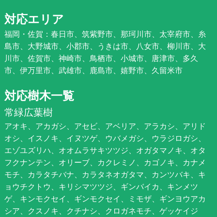
対応エリア
福岡・佐賀：春日市、筑紫野市、那珂川市、太宰府市、糸
島市、大野城市、小郡市、うきは市、八女市、柳川市、大
川市、佐賀市、神崎市、鳥栖市、小城市、唐津市、多久
市、伊万里市、武雄市、鹿島市、嬉野市、久留米市
対応樹木一覧
常緑広葉樹
アオキ、アカガシ、アセビ、アベリア、アラカシ、アリド
オシ、イスノキ、イヌツゲ、ウバメガシ、ウラジロガシ、
エゾユズリハ、オオムラサキツツジ、オガタマノキ、オタ
フクナンテン、オリーブ、カクレミノ、カゴノキ、カナメ
モチ、カラタチバナ、カラタネオガタマ、カンツバキ、キ
ョウチクトウ、キリシマツツジ、ギンバイカ、キンメツ
ゲ、キンモクセイ、ギンモクセイ、ミモザ、ギンヨウアカ
シア、クスノキ、クチナシ、クロガネモチ、ゲッケイジ