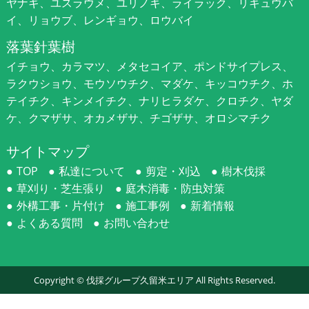
ヤナギ、ユスラウメ、ユリノキ、ライラック、リキュウバ
イ、リョウブ、レンギョウ、ロウバイ
落葉針葉樹
イチョウ、カラマツ、メタセコイア、ポンドサイプレス、
ラクウショウ、モウソウチク、マダケ、キッコウチク、ホ
テイチク、キンメイチク、ナリヒラダケ、クロチク、ヤダ
ケ、クマザサ、オカメザサ、チゴザサ、オロシマチク
サイトマップ
TOP
私達について
剪定・刈込
樹木伐採
草刈り・芝生張り
庭木消毒・防虫対策
外構工事・片付け
施工事例
新着情報
よくある質問
お問い合わせ
Copyright ©
伐採グループ久留米エリア
All Rights Reserved.