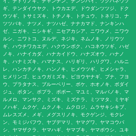
イ、チドリノキ、チャンチン、チンシバイ、ツクバネウツ
ギ、テンダイウヤク、トウカエデ、ドウダンツツジ、ドク
ウツギ、トサミズキ、トチノキ、トチュウ、トネリコ、ナ
ツツバキ、ナツメ、ナツハゼ、ナナカマド、ナンキンハ
ゼ、ニガキ、ニシキギ、ニセアカシア、ニワウメ、ニワウ
ルシ、ニワトコ、ヌルデ、ネジキ、ネムノキ、ノリウツ
ギ、ハウチワカエデ、ハクウンボク、ハコネウツギ、ハゼ
ノキ、ハナイカダ、ハナカイドウ、ハナズオウ、ハナノ
キ、ハナミズキ、ハマナス、ハリギリ、ハリグワ、ハルニ
レ、ハンカチノキ、ハンノキ、ヒメウツギ、ヒメシャラ、
ヒメリンゴ、ヒュウガミズキ、ビヨウヤナギ、ブナ、フヨ
ウ、プラタナス、ブルーベリー、ボケ、ホオノキ、ボダイ
ジュ、ボタン、ポプラ、ポポー、マユミ、マルバノキ、マ
ルメロ、マンサク、ミズキ、ミズナラ、ミツマタ、ミヤギ
ノハギ、ムクゲ、ムクノキ、ムクロジ、ムラサキシキブ、
ムレスズメ、メギ、メグスリノキ、モクゲンジ、モクレ
ン、モミジバフウ、ヤブデマリ、ヤマグワ、ヤマコウバ
シ、ヤマザクラ、ヤマハギ、ヤマブキ、ヤマボウシ、ユキ