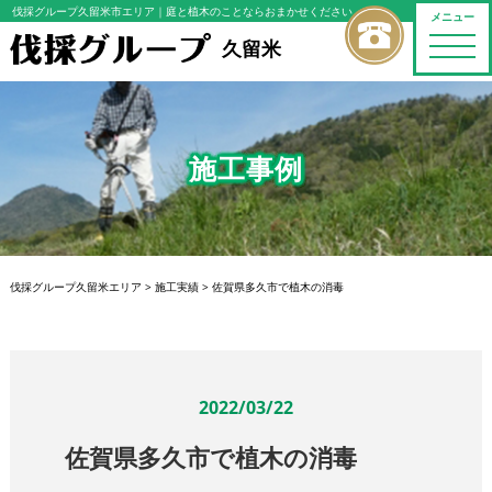
伐採グループ久留米市エリア
｜庭と植木のことならおまかせください
メニュー
toggle
久留米
naviga
施工事例
伐採グループ久留米エリア
>
施工実績
>
佐賀県多久市で植木の消毒
2022/03/22
佐賀県多久市で植木の消毒