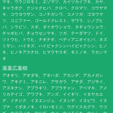
マキ、ウラジロモミ、エゾマツ、カイヅカイブキ、カヤ、
キャラボク、クジャクヒバ、クロベ、クロマツ、コウヤマ
キ、コウヨウザン、コノテガシワ、コメツガ、ゴヨウマ
ツ、コニファー、ゴールドクレスト、サワラ、シノブヒ
バ、シラビソ、スギ、ダイオウショウ、タギョウショウ、
チャボヒバ、チョウセンマキ、ツガ、テーダマツ、ドイ、
ツトウヒ、トウヒ、ナギナギ、ペディアニオイヒバ、ネズ
ミサシ、ハイネズ、ハイビャクシンハイビャクシン、ヒノ
キ、ヒノキアスナロ、ヒマラヤスギ、モミノキ、ラカンマ
キ
落葉広葉樹
アオギリ、アオダモ、アオハダ、アカシデ、アカメガシ
ワ、アキグミ、アキニレ、アサガラ、アサダ、アジサイ、
アズキナシ、アブラギリ、アブラチャン、アベマキ、アメ
リカデイゴ、アワブキ、アンズ、イイギリ、イタヤカエ
デ、イチジク、イヌエンジュ、イヌシデ、イヌビワ、イヌ
ブナ、イボタノキ、イロハモミジ、ウグイスカグラ、ウコ
ギ、ウチワノキ、ウツギ、ウメ、ウメモドキ、ウルシ、ウ