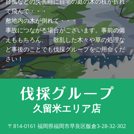
台風などの災害時に自宅の庭の木の枝が折れ
て飛んで・・・
敷地内の木が倒れて・・・
事故につながる場合がございます。事前の備
えももちろん、 散乱した木々や草の処理な
ど事後のことでも伐採グループをご用命くだ
さい！
久留米エリア店
〒814-0161
福岡県福岡市早良区飯倉3-28-32-302