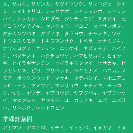
ュ、サカキ、サザンカ、サツキツツジ、サンゴジュ、シキ
ミ、シマトネリコ、シャクナゲ、シャシャンポ、シャリン
バイ、シラカシ、シロダモ、ジンチョウゲ、スダジイ、セ
イヨウバクチノキ、センリョウ、ソヨゴ、タイサンボク、
タチカンツバキ、タブノキ、タラヨウ、チャノキ、ツゲ、
トウネズミモチ、トキワマンサク、トベラ、ナナミノキ、
ナワシログミ、ナンテン、ニッケイ、ネズミモチ、ハイノ
キ、バクチノキ、ハクチョウゲ、ハマヒサカキ、ヒイラ
ギ、ヒイラギナンテン、ヒイラギモクセイ、ヒサカキ、ピ
ラカンサス、ビワ、プリペット、ベニカナメ、ベニカナメ
モチ、ボックスウッド、マサキ、マテバシイ、マホニアコ
ンヒューサ、マメツゲ、マンリョウ、モチノキ、モッコ
ク、ヤシ、ヤツデ、ヤブコウジ、ヤブツバキ、ヤブニッケ
イ、ヤマグルマ、ヤマモモ、ユーカリノキ、ユズ、ユズリ
ハ、リンボク、レッドロビン
常緑針葉樹
アカマツ、アスナロ、イチイ、イトヒバ、イヌガヤ、イヌ