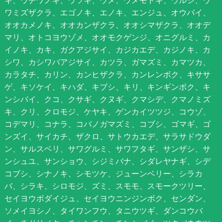
ワミズザクラ、エゴノキ、エノキ、エンジュ、オウバイ、
オオカメノキ、オオカンザクラ、オオシマザクラ、オオデ
マリ、オトコヨウゾメ、オオモクゲンジ、オニグルミ、カ
イノキ、カキ、ガクアジサイ、カジカエデ、カジノキ、カ
シワ、カシワバアジサイ、カツラ、ガマズミ、カマツカ、
カラタチ、カリン、カンヒザクラ、カンレンボク、キササ
ゲ、キソケイ、キハダ、キブシ、キリ、キンギンボク、キ
ンシバイ、クコ、クサギ、クヌギ、クマシデ、クマノミズ
キ、クリ、クロモジ、ケヤキ、ゲンカイツツジ、コウゾ、
コデマリ、コナラ、コバノガマズミ、コブシ、ゴマギ、ゴ
ンズイ、サイカチ、ザクロ、サトウカエデ、サラサドウダ
ン、サルスベリ、サワグルミ、サワフタギ、サンザシ、サ
ンシュユ、サンショウ、シジミバナ、シダレヤナギ、シデ
コブシ、シナノキ、シモツケ、ジューンベリー、シラカ
バ、シラキ、シロモジ、ズミ、スモモ、スモークツリー、
セイヨウボダイジュ、セイヨウニンジンボク、センダン、
ソメイヨシノ、タイワンフウ、タニウツギ、ダンコウバ