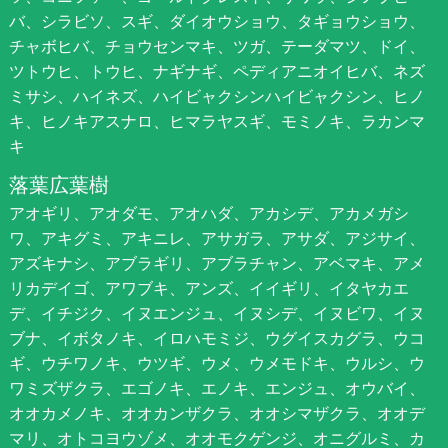
バ、シラビソ、スギ、ダイオウショウ、タギョウショウ、
チャボヒバ、チョウセンマキ、ツガ、テーダマツ、ドイ、
ツトウヒ、トウヒ、ナギナギ、ペディアニオイヒバ、ネズ
ミサシ、ハイネズ、ハイビャクシンハイビャクシン、ヒノ
キ、ヒノキアスナロ、ヒマラヤスギ、モミノキ、ラカンマ
キ
落葉広葉樹
アオギリ、アオダモ、アオハダ、アカシデ、アカメガシ
ワ、アキグミ、アキニレ、アサガラ、アサダ、アジサイ、
アズキナシ、アブラギリ、アブラチャン、アベマキ、アメ
リカデイゴ、アワブキ、アンズ、イイギリ、イタヤカエ
デ、イチジク、イヌエンジュ、イヌシデ、イヌビワ、イヌ
ブナ、イボタノキ、イロハモミジ、ウグイスカグラ、ウコ
ギ、ウチワノキ、ウツギ、ウメ、ウメモドキ、ウルシ、ウ
ワミズザクラ、エゴノキ、エノキ、エンジュ、オウバイ、
オオカメノキ、オオカンザクラ、オオシマザクラ、オオデ
マリ、オトコヨウゾメ、オオモクゲンジ、オニグルミ、カ