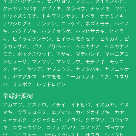
イヨウバクチノキ、センリョウ、ソヨゴ、タイサンボク、
タチカンツバキ、タブノキ、タラヨウ、チャノキ、ツゲ、
トウネズミモチ、トキワマンサク、トベラ、ナナミノキ、
ナワシログミ、ナンテン、ニッケイ、ネズミモチ、ハイノ
キ、バクチノキ、ハクチョウゲ、ハマヒサカキ、ヒイラ
ギ、ヒイラギナンテン、ヒイラギモクセイ、ヒサカキ、ピ
ラカンサス、ビワ、プリペット、ベニカナメ、ベニカナメ
モチ、ボックスウッド、マサキ、マテバシイ、マホニアコ
ンヒューサ、マメツゲ、マンリョウ、モチノキ、モッコ
ク、ヤシ、ヤツデ、ヤブコウジ、ヤブツバキ、ヤブニッケ
イ、ヤマグルマ、ヤマモモ、ユーカリノキ、ユズ、ユズリ
ハ、リンボク、レッドロビン
常緑針葉樹
アカマツ、アスナロ、イチイ、イトヒバ、イヌガヤ、イヌ
マキ、ウラジロモミ、エゾマツ、カイヅカイブキ、カヤ、
キャラボク、クジャクヒバ、クロベ、クロマツ、コウヤマ
キ、コウヨウザン、コノテガシワ、コメツガ、ゴヨウマ
ツ、コニファー、ゴールドクレスト、サワラ、シノブヒ