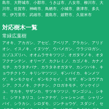
島市、大野城市、小郡市、うきは市、八女市、柳川市、大
川市、佐賀市、神崎市、鳥栖市、小城市、唐津市、多久
市、伊万里市、武雄市、鹿島市、嬉野市、久留米市
対応樹木一覧
常緑広葉樹
アオキ、アカガシ、アセビ、アベリア、アラカシ、アリド
オシ、イスノキ、イヌツゲ、ウバメガシ、ウラジロガシ、
エゾユズリハ、オオムラサキツツジ、オガタマノキ、オタ
フクナンテン、オリーブ、カクレミノ、カゴノキ、カナメ
モチ、カラタチバナ、カラタネオガタマ、カンツバキ、キ
ョウチクトウ、キリシマツツジ、ギンバイカ、キンメツ
ゲ、キンモクセイ、ギンモクセイ、ミモザ、ギンヨウアカ
シア、クスノキ、クチナシ、クロガネモチ、ゲッケイジ
ュ、サカキ、サザンカ、サツキツツジ、サンゴジュ、シキ
ミ、シマトネリコ、シャクナゲ、シャシャンポ、シャリン
バイ、シラカシ、シロダモ、ジンチョウゲ、スダジイ、セ