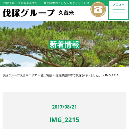
伐採グループ久留米市エリア
｜庭と植木のことならおまかせください
メニュー
toggle
久留米
naviga
新着情報
伐採グループ久留米エリア
>
施工実績
>
佐賀県嬉野市で伐採を行いました。
>
IMG_2215
2017/08/21
IMG_2215