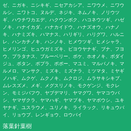
ゼ、ニガキ、ニシキギ、ニセアカシア、ニワウメ、ニワウ
ルシ、ニワトコ、ヌルデ、ネジキ、ネムノキ、ノリウツ
ギ、ハウチワカエデ、ハクウンボク、ハコネウツギ、ハゼ
ノキ、ハナイカダ、ハナカイドウ、ハナズオウ、ハナノ
キ、ハナミズキ、ハマナス、ハリギリ、ハリグワ、ハルニ
レ、ハンカチノキ、ハンノキ、ヒメウツギ、ヒメシャラ、
ヒメリンゴ、ヒュウガミズキ、ビヨウヤナギ、ブナ、フヨ
ウ、プラタナス、ブルーベリー、ボケ、ホオノキ、ボダイ
ジュ、ボタン、ポプラ、ポポー、マユミ、マルバノキ、マ
ルメロ、マンサク、ミズキ、ミズナラ、ミツマタ、ミヤギ
ノハギ、ムクゲ、ムクノキ、ムクロジ、ムラサキシキブ、
ムレスズメ、メギ、メグスリノキ、モクゲンジ、モクレ
ン、モミジバフウ、ヤブデマリ、ヤマグワ、ヤマコウバ
シ、ヤマザクラ、ヤマハギ、ヤマブキ、ヤマボウシ、ユキ
ヤナギ、ユスラウメ、ユリノキ、ライラック、リキュウバ
イ、リョウブ、レンギョウ、ロウバイ
落葉針葉樹