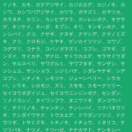
イノキ、カキ、ガクアジサイ、カジカエデ、カジノキ、カ
シワ、カシワバアジサイ、カツラ、ガマズミ、カマツカ、
カラタチ、カリン、カンヒザクラ、カンレンボク、キササ
ゲ、キソケイ、キハダ、キブシ、キリ、キンギンボク、キ
ンシバイ、クコ、クサギ、クヌギ、クマシデ、クマノミズ
キ、クリ、クロモジ、ケヤキ、ゲンカイツツジ、コウゾ、
コデマリ、コナラ、コバノガマズミ、コブシ、ゴマギ、ゴ
ンズイ、サイカチ、ザクロ、サトウカエデ、サラサドウダ
ン、サルスベリ、サワグルミ、サワフタギ、サンザシ、サ
ンシュユ、サンショウ、シジミバナ、シダレヤナギ、シデ
コブシ、シナノキ、シモツケ、ジューンベリー、シラカ
バ、シラキ、シロモジ、ズミ、スモモ、スモークツリー、
セイヨウボダイジュ、セイヨウニンジンボク、センダン、
ソメイヨシノ、タイワンフウ、タニウツギ、ダンコウバ
イ、チドリノキ、チャンチン、チンシバイ、ツクバネウツ
ギ、テンダイウヤク、トウカエデ、ドウダンツツジ、ドク
ウツギ、トサミズキ、トチノキ、トチュウ、トネリコ、ナ
ツツバキ、ナツメ、ナツハゼ、ナナカマド、ナンキンハ