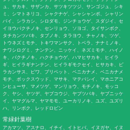
ュ、サカキ、サザンカ、サツキツツジ、サンゴジュ、シキ
ミ、シマトネリコ、シャクナゲ、シャシャンポ、シャリン
バイ、シラカシ、シロダモ、ジンチョウゲ、スダジイ、セ
イヨウバクチノキ、センリョウ、ソヨゴ、タイサンボク、
タチカンツバキ、タブノキ、タラヨウ、チャノキ、ツゲ、
トウネズミモチ、トキワマンサク、トベラ、ナナミノキ、
ナワシログミ、ナンテン、ニッケイ、ネズミモチ、ハイノ
キ、バクチノキ、ハクチョウゲ、ハマヒサカキ、ヒイラ
ギ、ヒイラギナンテン、ヒイラギモクセイ、ヒサカキ、ピ
ラカンサス、ビワ、プリペット、ベニカナメ、ベニカナメ
モチ、ボックスウッド、マサキ、マテバシイ、マホニアコ
ンヒューサ、マメツゲ、マンリョウ、モチノキ、モッコ
ク、ヤシ、ヤツデ、ヤブコウジ、ヤブツバキ、ヤブニッケ
イ、ヤマグルマ、ヤマモモ、ユーカリノキ、ユズ、ユズリ
ハ、リンボク、レッドロビン
常緑針葉樹
アカマツ、アスナロ、イチイ、イトヒバ、イヌガヤ、イヌ