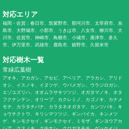
対応エリア
福岡・佐賀：春日市、筑紫野市、那珂川市、太宰府市、糸
島市、大野城市、小郡市、うきは市、八女市、柳川市、大
川市、佐賀市、神崎市、鳥栖市、小城市、唐津市、多久
市、伊万里市、武雄市、鹿島市、嬉野市、久留米市
対応樹木一覧
常緑広葉樹
アオキ、アカガシ、アセビ、アベリア、アラカシ、アリド
オシ、イスノキ、イヌツゲ、ウバメガシ、ウラジロガシ、
エゾユズリハ、オオムラサキツツジ、オガタマノキ、オタ
フクナンテン、オリーブ、カクレミノ、カゴノキ、カナメ
モチ、カラタチバナ、カラタネオガタマ、カンツバキ、キ
ョウチクトウ、キリシマツツジ、ギンバイカ、キンメツ
ゲ、キンモクセイ、ギンモクセイ、ミモザ、ギンヨウアカ
シア、クスノキ、クチナシ、クロガネモチ、ゲッケイジ