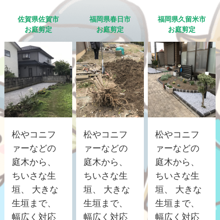
佐賀県佐賀市
福岡県春日市
福岡県久留米市
お庭剪定
お庭剪定
お庭剪定
松やコニフ
松やコニフ
松やコニフ
ァーなどの
ァーなどの
ァーなどの
庭木から、
庭木から、
庭木から、
ちいさな生
ちいさな生
ちいさな生
垣、 大きな
垣、 大きな
垣、 大きな
生垣まで、
生垣まで、
生垣まで、
幅広く対応
幅広く対応
幅広く対応