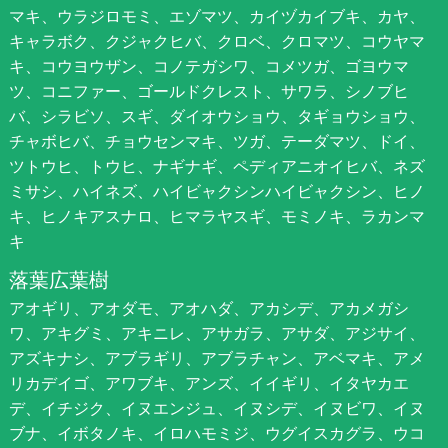
マキ、ウラジロモミ、エゾマツ、カイヅカイブキ、カヤ、
キャラボク、クジャクヒバ、クロベ、クロマツ、コウヤマ
キ、コウヨウザン、コノテガシワ、コメツガ、ゴヨウマ
ツ、コニファー、ゴールドクレスト、サワラ、シノブヒ
バ、シラビソ、スギ、ダイオウショウ、タギョウショウ、
チャボヒバ、チョウセンマキ、ツガ、テーダマツ、ドイ、
ツトウヒ、トウヒ、ナギナギ、ペディアニオイヒバ、ネズ
ミサシ、ハイネズ、ハイビャクシンハイビャクシン、ヒノ
キ、ヒノキアスナロ、ヒマラヤスギ、モミノキ、ラカンマ
キ
落葉広葉樹
アオギリ、アオダモ、アオハダ、アカシデ、アカメガシ
ワ、アキグミ、アキニレ、アサガラ、アサダ、アジサイ、
アズキナシ、アブラギリ、アブラチャン、アベマキ、アメ
リカデイゴ、アワブキ、アンズ、イイギリ、イタヤカエ
デ、イチジク、イヌエンジュ、イヌシデ、イヌビワ、イヌ
ブナ、イボタノキ、イロハモミジ、ウグイスカグラ、ウコ