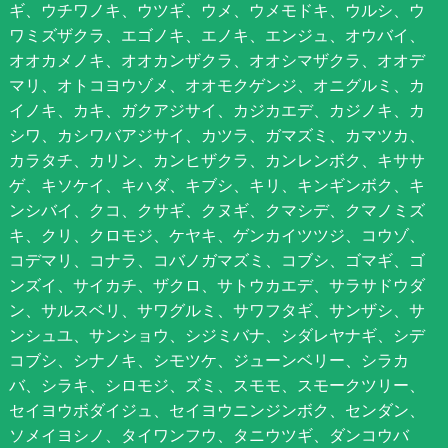
ギ、ウチワノキ、ウツギ、ウメ、ウメモドキ、ウルシ、ウ
ワミズザクラ、エゴノキ、エノキ、エンジュ、オウバイ、
オオカメノキ、オオカンザクラ、オオシマザクラ、オオデ
マリ、オトコヨウゾメ、オオモクゲンジ、オニグルミ、カ
イノキ、カキ、ガクアジサイ、カジカエデ、カジノキ、カ
シワ、カシワバアジサイ、カツラ、ガマズミ、カマツカ、
カラタチ、カリン、カンヒザクラ、カンレンボク、キササ
ゲ、キソケイ、キハダ、キブシ、キリ、キンギンボク、キ
ンシバイ、クコ、クサギ、クヌギ、クマシデ、クマノミズ
キ、クリ、クロモジ、ケヤキ、ゲンカイツツジ、コウゾ、
コデマリ、コナラ、コバノガマズミ、コブシ、ゴマギ、ゴ
ンズイ、サイカチ、ザクロ、サトウカエデ、サラサドウダ
ン、サルスベリ、サワグルミ、サワフタギ、サンザシ、サ
ンシュユ、サンショウ、シジミバナ、シダレヤナギ、シデ
コブシ、シナノキ、シモツケ、ジューンベリー、シラカ
バ、シラキ、シロモジ、ズミ、スモモ、スモークツリー、
セイヨウボダイジュ、セイヨウニンジンボク、センダン、
ソメイヨシノ、タイワンフウ、タニウツギ、ダンコウバ