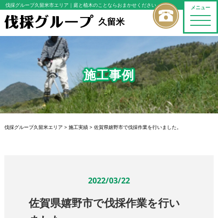
伐採グループ久留米市エリア
｜庭と植木のことならおまかせください
メニュー
toggle
久留米
naviga
施工事例
伐採グループ久留米エリア
>
施工実績
>
佐賀県嬉野市で伐採作業を行いました。
2022/03/22
佐賀県嬉野市で伐採作業を行い