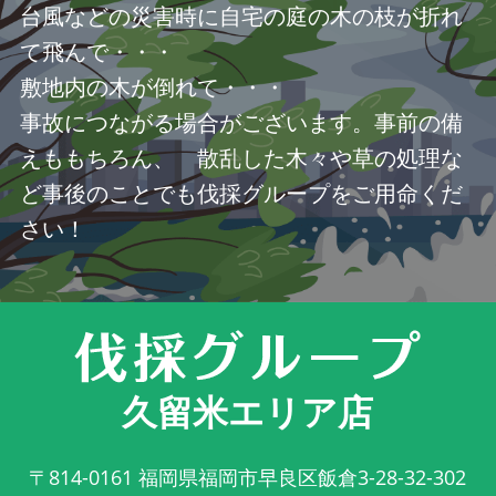
台風などの災害時に自宅の庭の木の枝が折れ
て飛んで・・・
敷地内の木が倒れて・・・
事故につながる場合がございます。事前の備
えももちろん、 散乱した木々や草の処理な
ど事後のことでも伐採グループをご用命くだ
さい！
久留米エリア店
〒814-0161
福岡県福岡市早良区飯倉3-28-32-302