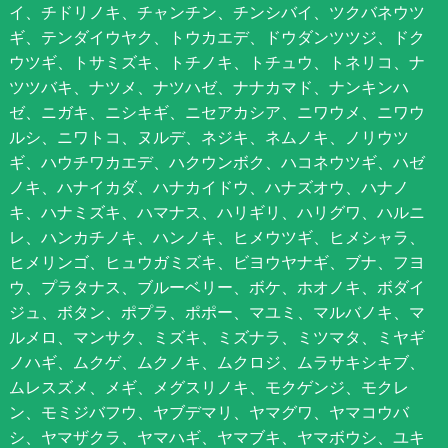
イ、チドリノキ、チャンチン、チンシバイ、ツクバネウツ
ギ、テンダイウヤク、トウカエデ、ドウダンツツジ、ドク
ウツギ、トサミズキ、トチノキ、トチュウ、トネリコ、ナ
ツツバキ、ナツメ、ナツハゼ、ナナカマド、ナンキンハ
ゼ、ニガキ、ニシキギ、ニセアカシア、ニワウメ、ニワウ
ルシ、ニワトコ、ヌルデ、ネジキ、ネムノキ、ノリウツ
ギ、ハウチワカエデ、ハクウンボク、ハコネウツギ、ハゼ
ノキ、ハナイカダ、ハナカイドウ、ハナズオウ、ハナノ
キ、ハナミズキ、ハマナス、ハリギリ、ハリグワ、ハルニ
レ、ハンカチノキ、ハンノキ、ヒメウツギ、ヒメシャラ、
ヒメリンゴ、ヒュウガミズキ、ビヨウヤナギ、ブナ、フヨ
ウ、プラタナス、ブルーベリー、ボケ、ホオノキ、ボダイ
ジュ、ボタン、ポプラ、ポポー、マユミ、マルバノキ、マ
ルメロ、マンサク、ミズキ、ミズナラ、ミツマタ、ミヤギ
ノハギ、ムクゲ、ムクノキ、ムクロジ、ムラサキシキブ、
ムレスズメ、メギ、メグスリノキ、モクゲンジ、モクレ
ン、モミジバフウ、ヤブデマリ、ヤマグワ、ヤマコウバ
シ、ヤマザクラ、ヤマハギ、ヤマブキ、ヤマボウシ、ユキ