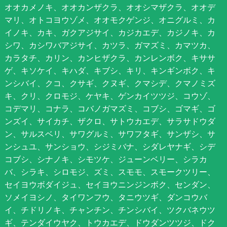
オオカメノキ、オオカンザクラ、オオシマザクラ、オオデ
マリ、オトコヨウゾメ、オオモクゲンジ、オニグルミ、カ
イノキ、カキ、ガクアジサイ、カジカエデ、カジノキ、カ
シワ、カシワバアジサイ、カツラ、ガマズミ、カマツカ、
カラタチ、カリン、カンヒザクラ、カンレンボク、キササ
ゲ、キソケイ、キハダ、キブシ、キリ、キンギンボク、キ
ンシバイ、クコ、クサギ、クヌギ、クマシデ、クマノミズ
キ、クリ、クロモジ、ケヤキ、ゲンカイツツジ、コウゾ、
コデマリ、コナラ、コバノガマズミ、コブシ、ゴマギ、ゴ
ンズイ、サイカチ、ザクロ、サトウカエデ、サラサドウダ
ン、サルスベリ、サワグルミ、サワフタギ、サンザシ、サ
ンシュユ、サンショウ、シジミバナ、シダレヤナギ、シデ
コブシ、シナノキ、シモツケ、ジューンベリー、シラカ
バ、シラキ、シロモジ、ズミ、スモモ、スモークツリー、
セイヨウボダイジュ、セイヨウニンジンボク、センダン、
ソメイヨシノ、タイワンフウ、タニウツギ、ダンコウバ
イ、チドリノキ、チャンチン、チンシバイ、ツクバネウツ
ギ、テンダイウヤク、トウカエデ、ドウダンツツジ、ドク