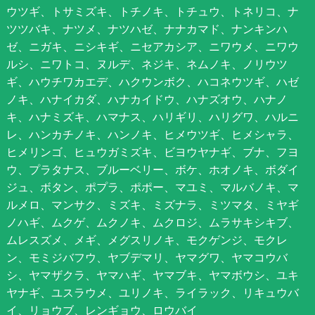
ウツギ、トサミズキ、トチノキ、トチュウ、トネリコ、ナ
ツツバキ、ナツメ、ナツハゼ、ナナカマド、ナンキンハ
ゼ、ニガキ、ニシキギ、ニセアカシア、ニワウメ、ニワウ
ルシ、ニワトコ、ヌルデ、ネジキ、ネムノキ、ノリウツ
ギ、ハウチワカエデ、ハクウンボク、ハコネウツギ、ハゼ
ノキ、ハナイカダ、ハナカイドウ、ハナズオウ、ハナノ
キ、ハナミズキ、ハマナス、ハリギリ、ハリグワ、ハルニ
レ、ハンカチノキ、ハンノキ、ヒメウツギ、ヒメシャラ、
ヒメリンゴ、ヒュウガミズキ、ビヨウヤナギ、ブナ、フヨ
ウ、プラタナス、ブルーベリー、ボケ、ホオノキ、ボダイ
ジュ、ボタン、ポプラ、ポポー、マユミ、マルバノキ、マ
ルメロ、マンサク、ミズキ、ミズナラ、ミツマタ、ミヤギ
ノハギ、ムクゲ、ムクノキ、ムクロジ、ムラサキシキブ、
ムレスズメ、メギ、メグスリノキ、モクゲンジ、モクレ
ン、モミジバフウ、ヤブデマリ、ヤマグワ、ヤマコウバ
シ、ヤマザクラ、ヤマハギ、ヤマブキ、ヤマボウシ、ユキ
ヤナギ、ユスラウメ、ユリノキ、ライラック、リキュウバ
イ、リョウブ、レンギョウ、ロウバイ