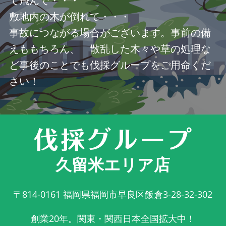
て飛んで・・・
敷地内の木が倒れて・・・
事故につながる場合がございます。事前の備
えももちろん、 散乱した木々や草の処理な
ど事後のことでも伐採グループをご用命くだ
さい！
久留米エリア店
〒814-0161
福岡県福岡市早良区飯倉3-28-32-302
創業20年。関東・関西日本全国拡大中！