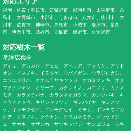
対応エリア
福岡・佐賀：春日市、筑紫野市、那珂川市、太宰府市、糸
島市、大野城市、小郡市、うきは市、八女市、柳川市、大
川市、佐賀市、神崎市、鳥栖市、小城市、唐津市、多久
市、伊万里市、武雄市、鹿島市、嬉野市、久留米市
対応樹木一覧
常緑広葉樹
アオキ、アカガシ、アセビ、アベリア、アラカシ、アリド
オシ、イスノキ、イヌツゲ、ウバメガシ、ウラジロガシ、
エゾユズリハ、オオムラサキツツジ、オガタマノキ、オタ
フクナンテン、オリーブ、カクレミノ、カゴノキ、カナメ
モチ、カラタチバナ、カラタネオガタマ、カンツバキ、キ
ョウチクトウ、キリシマツツジ、ギンバイカ、キンメツ
ゲ、キンモクセイ、ギンモクセイ、ミモザ、ギンヨウアカ
シア、クスノキ、クチナシ、クロガネモチ、ゲッケイジ
ュ、サカキ、サザンカ、サツキツツジ、サンゴジュ、シキ