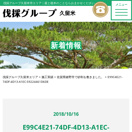
伐採グループ久留米市エリア
｜庭と植木のことならおまかせください
メニュー
toggle
久留米
naviga
新着情報
伐採グループ久留米エリア
>
施工実績
>
佐賀県嬉野市で砂利を敷きました。
>
E99C4E21-
74DF-4D13-A1EC-59224461D6DE
2018/10/16
E99C4E21-74DF-4D13-A1EC-