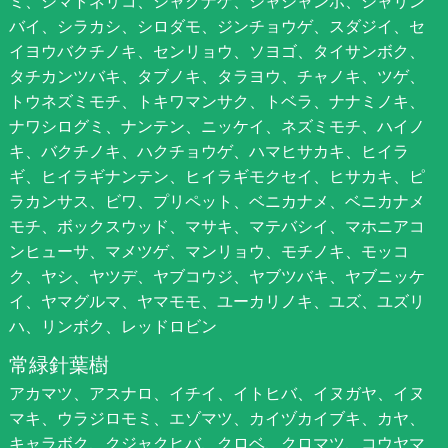
ミ、シマトネリコ、シャクナゲ、シャシャンポ、シャリン
バイ、シラカシ、シロダモ、ジンチョウゲ、スダジイ、セ
イヨウバクチノキ、センリョウ、ソヨゴ、タイサンボク、
タチカンツバキ、タブノキ、タラヨウ、チャノキ、ツゲ、
トウネズミモチ、トキワマンサク、トベラ、ナナミノキ、
ナワシログミ、ナンテン、ニッケイ、ネズミモチ、ハイノ
キ、バクチノキ、ハクチョウゲ、ハマヒサカキ、ヒイラ
ギ、ヒイラギナンテン、ヒイラギモクセイ、ヒサカキ、ピ
ラカンサス、ビワ、プリペット、ベニカナメ、ベニカナメ
モチ、ボックスウッド、マサキ、マテバシイ、マホニアコ
ンヒューサ、マメツゲ、マンリョウ、モチノキ、モッコ
ク、ヤシ、ヤツデ、ヤブコウジ、ヤブツバキ、ヤブニッケ
イ、ヤマグルマ、ヤマモモ、ユーカリノキ、ユズ、ユズリ
ハ、リンボク、レッドロビン
常緑針葉樹
アカマツ、アスナロ、イチイ、イトヒバ、イヌガヤ、イヌ
マキ、ウラジロモミ、エゾマツ、カイヅカイブキ、カヤ、
キャラボク、クジャクヒバ、クロベ、クロマツ、コウヤマ