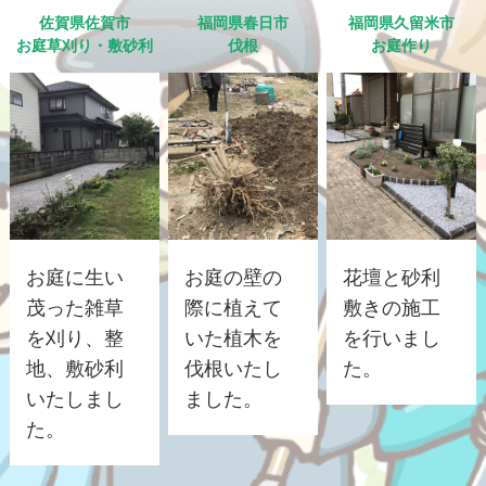
佐賀県佐賀市
福岡県春日市
福岡県久留米市
お庭草刈り・敷砂利
伐根
お庭作り
お庭に生い
お庭の壁の
花壇と砂利
茂った雑草
際に植えて
敷きの施工
を刈り、整
いた植木を
を行いまし
地、敷砂利
伐根いたし
た。
いたしまし
ました。
た。