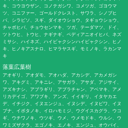
キ、コウヨウザン、コノテガシワ、コメツガ、ゴヨウマ
ツ、コニファー、ゴールドクレスト、サワラ、シノブヒ
バ、シラビソ、スギ、ダイオウショウ、タギョウショウ、
チャボヒバ、チョウセンマキ、ツガ、テーダマツ、ドイ、
ツトウヒ、トウヒ、ナギナギ、ペディアニオイヒバ、ネズ
ミサシ、ハイネズ、ハイビャクシンハイビャクシン、ヒノ
キ、ヒノキアスナロ、ヒマラヤスギ、モミノキ、ラカンマ
キ
落葉広葉樹
アオギリ、アオダモ、アオハダ、アカシデ、アカメガシ
ワ、アキグミ、アキニレ、アサガラ、アサダ、アジサイ、
アズキナシ、アブラギリ、アブラチャン、アベマキ、アメ
リカデイゴ、アワブキ、アンズ、イイギリ、イタヤカエ
デ、イチジク、イヌエンジュ、イヌシデ、イヌビワ、イヌ
ブナ、イボタノキ、イロハモミジ、ウグイスカグラ、ウコ
ギ、ウチワノキ、ウツギ、ウメ、ウメモドキ、ウルシ、ウ
ワミズザクラ、エゴノキ、エノキ、エンジュ、オウバイ、