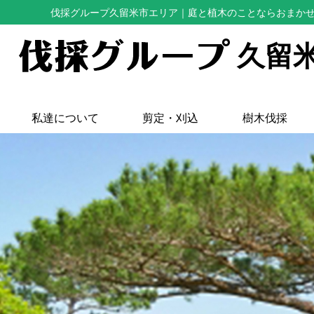
伐採グループ久留米市エリア
｜庭と植木のことならおまか
久留
私達について
剪定・刈込
樹木伐採