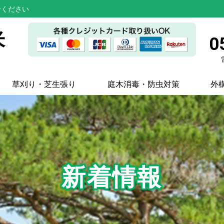
せください
米
0
草刈り・芝生張り
庭木消毒・防虫対策
外
新着情報