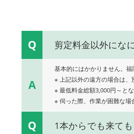
Q
剪定料金以外にな
基本的にはかかりません。福
※ 上記以外の遠方の場合は
A
※ 最低料金総額3,000円～と
※ 伺った際、作業が困難な場
Q
1本からでも来ても