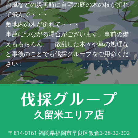
台風などの災害時に自宅の庭の木の枝が折れ
て飛んで・・・
敷地内の木が倒れて・・・
事故につながる場合がございます。事前の備
えももちろん、 散乱した木々や草の処理な
ど事後のことでも伐採グループをご用命くだ
さい！
久留米エリア店
〒814-0161
福岡県福岡市早良区飯倉3-28-32-302