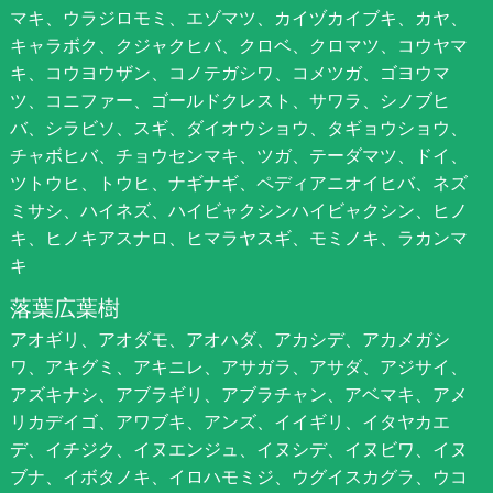
マキ、ウラジロモミ、エゾマツ、カイヅカイブキ、カヤ、
キャラボク、クジャクヒバ、クロベ、クロマツ、コウヤマ
キ、コウヨウザン、コノテガシワ、コメツガ、ゴヨウマ
ツ、コニファー、ゴールドクレスト、サワラ、シノブヒ
バ、シラビソ、スギ、ダイオウショウ、タギョウショウ、
チャボヒバ、チョウセンマキ、ツガ、テーダマツ、ドイ、
ツトウヒ、トウヒ、ナギナギ、ペディアニオイヒバ、ネズ
ミサシ、ハイネズ、ハイビャクシンハイビャクシン、ヒノ
キ、ヒノキアスナロ、ヒマラヤスギ、モミノキ、ラカンマ
キ
落葉広葉樹
アオギリ、アオダモ、アオハダ、アカシデ、アカメガシ
ワ、アキグミ、アキニレ、アサガラ、アサダ、アジサイ、
アズキナシ、アブラギリ、アブラチャン、アベマキ、アメ
リカデイゴ、アワブキ、アンズ、イイギリ、イタヤカエ
デ、イチジク、イヌエンジュ、イヌシデ、イヌビワ、イヌ
ブナ、イボタノキ、イロハモミジ、ウグイスカグラ、ウコ