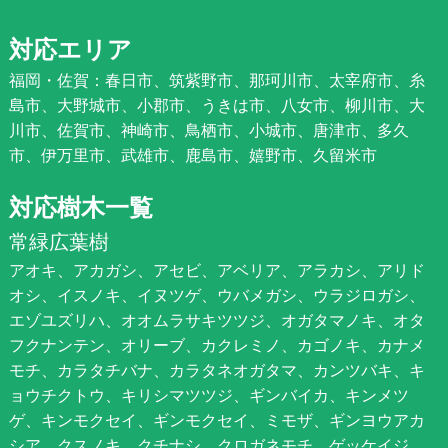
対応エリア
福岡・佐賀：春日市、筑紫野市、那珂川市、太宰府市、糸
島市、大野城市、小郡市、うきは市、八女市、柳川市、大
川市、佐賀市、神崎市、鳥栖市、小城市、唐津市、多久
市、伊万里市、武雄市、鹿島市、嬉野市、久留米市
対応樹木一覧
常緑広葉樹
アオキ、アカガシ、アセビ、アベリア、アラカシ、アリド
オシ、イスノキ、イヌツゲ、ウバメガシ、ウラジロガシ、
エゾユズリハ、オオムラサキツツジ、オガタマノキ、オタ
フクナンテン、オリーブ、カクレミノ、カゴノキ、カナメ
モチ、カラタチバナ、カラタネオガタマ、カンツバキ、キ
ョウチクトウ、キリシマツツジ、ギンバイカ、キンメツ
ゲ、キンモクセイ、ギンモクセイ、ミモザ、ギンヨウアカ
シア、クスノキ、クチナシ、クロガネモチ、ゲッケイジ