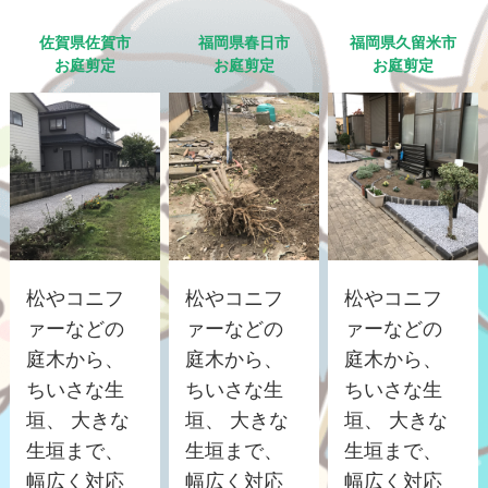
佐賀県佐賀市
福岡県春日市
福岡県久留米市
お庭剪定
お庭剪定
お庭剪定
松やコニフ
松やコニフ
松やコニフ
ァーなどの
ァーなどの
ァーなどの
庭木から、
庭木から、
庭木から、
ちいさな生
ちいさな生
ちいさな生
垣、 大きな
垣、 大きな
垣、 大きな
生垣まで、
生垣まで、
生垣まで、
幅広く対応
幅広く対応
幅広く対応