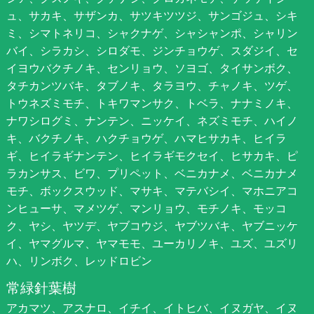
ュ、サカキ、サザンカ、サツキツツジ、サンゴジュ、シキ
ミ、シマトネリコ、シャクナゲ、シャシャンポ、シャリン
バイ、シラカシ、シロダモ、ジンチョウゲ、スダジイ、セ
イヨウバクチノキ、センリョウ、ソヨゴ、タイサンボク、
タチカンツバキ、タブノキ、タラヨウ、チャノキ、ツゲ、
トウネズミモチ、トキワマンサク、トベラ、ナナミノキ、
ナワシログミ、ナンテン、ニッケイ、ネズミモチ、ハイノ
キ、バクチノキ、ハクチョウゲ、ハマヒサカキ、ヒイラ
ギ、ヒイラギナンテン、ヒイラギモクセイ、ヒサカキ、ピ
ラカンサス、ビワ、プリペット、ベニカナメ、ベニカナメ
モチ、ボックスウッド、マサキ、マテバシイ、マホニアコ
ンヒューサ、マメツゲ、マンリョウ、モチノキ、モッコ
ク、ヤシ、ヤツデ、ヤブコウジ、ヤブツバキ、ヤブニッケ
イ、ヤマグルマ、ヤマモモ、ユーカリノキ、ユズ、ユズリ
ハ、リンボク、レッドロビン
常緑針葉樹
アカマツ、アスナロ、イチイ、イトヒバ、イヌガヤ、イヌ