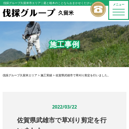
伐採グループ久留米市エリア
｜庭と植木のことならおまかせください
メニュー
toggle
久留米
naviga
施工事例
伐採グループ久留米エリア
>
施工実績
>
佐賀県武雄市で草刈り剪定を行いました。
2022/03/22
佐賀県武雄市で草刈り剪定を行