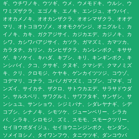
ギ、ウチワノキ、ウツギ、ウメ、ウメモドキ、ウルシ、ウ
ワミズザクラ、エゴノキ、エノキ、エンジュ、オウバイ、
オオカメノキ、オオカンザクラ、オオシマザクラ、オオデ
マリ、オトコヨウゾメ、オオモクゲンジ、オニグルミ、カ
イノキ、カキ、ガクアジサイ、カジカエデ、カジノキ、カ
シワ、カシワバアジサイ、カツラ、ガマズミ、カマツカ、
カラタチ、カリン、カンヒザクラ、カンレンボク、キササ
ゲ、キソケイ、キハダ、キブシ、キリ、キンギンボク、キ
ンシバイ、クコ、クサギ、クヌギ、クマシデ、クマノミズ
キ、クリ、クロモジ、ケヤキ、ゲンカイツツジ、コウゾ、
コデマリ、コナラ、コバノガマズミ、コブシ、ゴマギ、ゴ
ンズイ、サイカチ、ザクロ、サトウカエデ、サラサドウダ
ン、サルスベリ、サワグルミ、サワフタギ、サンザシ、サ
ンシュユ、サンショウ、シジミバナ、シダレヤナギ、シデ
コブシ、シナノキ、シモツケ、ジューンベリー、シラカ
バ、シラキ、シロモジ、ズミ、スモモ、スモークツリー、
セイヨウボダイジュ、セイヨウニンジンボク、センダン、
ソメイヨシノ、タイワンフウ、タニウツギ、ダンコウバ