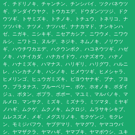
イ、チドリノキ、チャンチン、チンシバイ、ツクバネウツ
ギ、テンダイウヤク、トウカエデ、ドウダンツツジ、ドク
ウツギ、トサミズキ、トチノキ、トチュウ、トネリコ、ナ
ツツバキ、ナツメ、ナツハゼ、ナナカマド、ナンキンハ
ゼ、ニガキ、ニシキギ、ニセアカシア、ニワウメ、ニワウ
ルシ、ニワトコ、ヌルデ、ネジキ、ネムノキ、ノリウツ
ギ、ハウチワカエデ、ハクウンボク、ハコネウツギ、ハゼ
ノキ、ハナイカダ、ハナカイドウ、ハナズオウ、ハナノ
キ、ハナミズキ、ハマナス、ハリギリ、ハリグワ、ハルニ
レ、ハンカチノキ、ハンノキ、ヒメウツギ、ヒメシャラ、
ヒメリンゴ、ヒュウガミズキ、ビヨウヤナギ、ブナ、フヨ
ウ、プラタナス、ブルーベリー、ボケ、ホオノキ、ボダイ
ジュ、ボタン、ポプラ、ポポー、マユミ、マルバノキ、マ
ルメロ、マンサク、ミズキ、ミズナラ、ミツマタ、ミヤギ
ノハギ、ムクゲ、ムクノキ、ムクロジ、ムラサキシキブ、
ムレスズメ、メギ、メグスリノキ、モクゲンジ、モクレ
ン、モミジバフウ、ヤブデマリ、ヤマグワ、ヤマコウバ
シ、ヤマザクラ、ヤマハギ、ヤマブキ、ヤマボウシ、ユキ