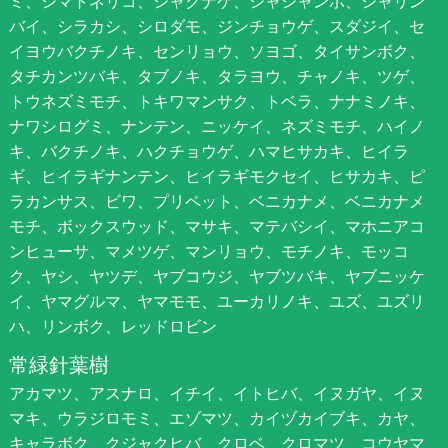
ミ、シマトネリコ、シャクナゲ、シャシャンポ、シャリン
バイ、シラカシ、シロダモ、ジンチョウゲ、スダジイ、セ
イヨウバクチノキ、センリョウ、ソヨゴ、タイサンボク、
タチカンツバキ、タブノキ、タラヨウ、チャノキ、ツゲ、
トウネズミモチ、トキワマンサク、トベラ、ナナミノキ、
ナワシログミ、ナンテン、ニッケイ、ネズミモチ、ハイノ
キ、バクチノキ、ハクチョウゲ、ハマヒサカキ、ヒイラ
ギ、ヒイラギナンテン、ヒイラギモクセイ、ヒサカキ、ピ
ラカンサス、ビワ、プリペット、ベニカナメ、ベニカナメ
モチ、ボックスウッド、マサキ、マテバシイ、マホニアコ
ンヒューサ、マメツゲ、マンリョウ、モチノキ、モッコ
ク、ヤシ、ヤツデ、ヤブコウジ、ヤブツバキ、ヤブニッケ
イ、ヤマグルマ、ヤマモモ、ユーカリノキ、ユズ、ユズリ
ハ、リンボク、レッドロビン
常緑針葉樹
アカマツ、アスナロ、イチイ、イトヒバ、イヌガヤ、イヌ
マキ、ウラジロモミ、エゾマツ、カイヅカイブキ、カヤ、
キャラボク、クジャクヒバ、クロベ、クロマツ、コウヤマ