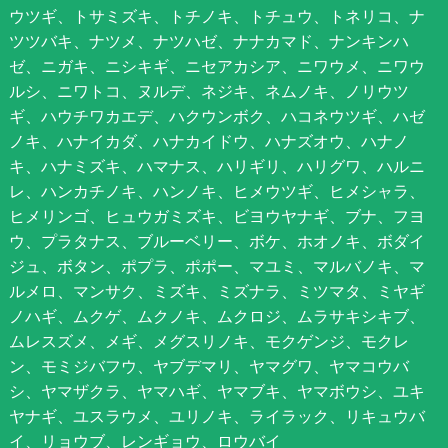
ウツギ、トサミズキ、トチノキ、トチュウ、トネリコ、ナ
ツツバキ、ナツメ、ナツハゼ、ナナカマド、ナンキンハ
ゼ、ニガキ、ニシキギ、ニセアカシア、ニワウメ、ニワウ
ルシ、ニワトコ、ヌルデ、ネジキ、ネムノキ、ノリウツ
ギ、ハウチワカエデ、ハクウンボク、ハコネウツギ、ハゼ
ノキ、ハナイカダ、ハナカイドウ、ハナズオウ、ハナノ
キ、ハナミズキ、ハマナス、ハリギリ、ハリグワ、ハルニ
レ、ハンカチノキ、ハンノキ、ヒメウツギ、ヒメシャラ、
ヒメリンゴ、ヒュウガミズキ、ビヨウヤナギ、ブナ、フヨ
ウ、プラタナス、ブルーベリー、ボケ、ホオノキ、ボダイ
ジュ、ボタン、ポプラ、ポポー、マユミ、マルバノキ、マ
ルメロ、マンサク、ミズキ、ミズナラ、ミツマタ、ミヤギ
ノハギ、ムクゲ、ムクノキ、ムクロジ、ムラサキシキブ、
ムレスズメ、メギ、メグスリノキ、モクゲンジ、モクレ
ン、モミジバフウ、ヤブデマリ、ヤマグワ、ヤマコウバ
シ、ヤマザクラ、ヤマハギ、ヤマブキ、ヤマボウシ、ユキ
ヤナギ、ユスラウメ、ユリノキ、ライラック、リキュウバ
イ、リョウブ、レンギョウ、ロウバイ