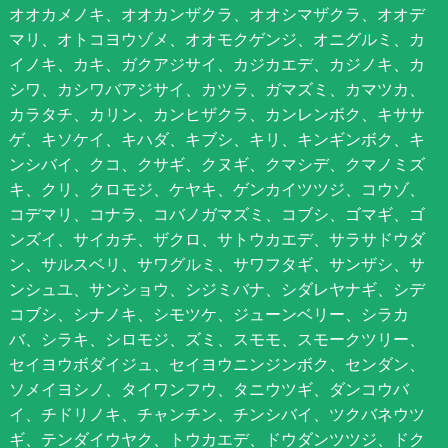
オオカメノキ、オオカンザクラ、オオシマザクラ、オオデ
マリ、オトコヨウゾメ、オオモクゲンジ、オニグルミ、カ
イノキ、カキ、ガクアジサイ、カジカエデ、カジノキ、カ
シワ、カシワバアジサイ、カツラ、ガマズミ、カマツカ、
カラタチ、カリン、カンヒザクラ、カンレンボク、キササ
ゲ、キソケイ、キハダ、キブシ、キリ、キンギンボク、キ
ンシバイ、クコ、クサギ、クヌギ、クマシデ、クマノミズ
キ、クリ、クロモジ、ケヤキ、ゲンカイツツジ、コウゾ、
コデマリ、コナラ、コバノガマズミ、コブシ、ゴマギ、ゴ
ンズイ、サイカチ、ザクロ、サトウカエデ、サラサドウダ
ン、サルスベリ、サワグルミ、サワフタギ、サンザシ、サ
ンシュユ、サンショウ、シジミバナ、シダレヤナギ、シデ
コブシ、シナノキ、シモツケ、ジューンベリー、シラカ
バ、シラキ、シロモジ、ズミ、スモモ、スモークツリー、
セイヨウボダイジュ、セイヨウニンジンボク、センダン、
ソメイヨシノ、タイワンフウ、タニウツギ、ダンコウバ
イ、チドリノキ、チャンチン、チンシバイ、ツクバネウツ
ギ、テンダイウヤク、トウカエデ、ドウダンツツジ、ドク