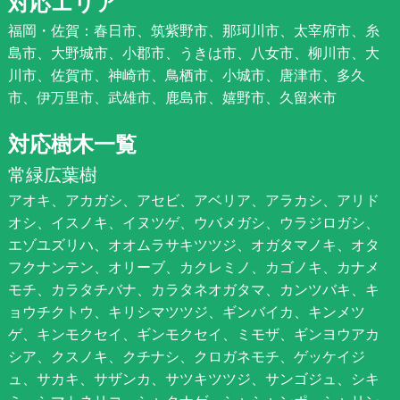
対応エリア
福岡・佐賀：春日市、筑紫野市、那珂川市、太宰府市、糸
島市、大野城市、小郡市、うきは市、八女市、柳川市、大
川市、佐賀市、神崎市、鳥栖市、小城市、唐津市、多久
市、伊万里市、武雄市、鹿島市、嬉野市、久留米市
対応樹木一覧
常緑広葉樹
アオキ、アカガシ、アセビ、アベリア、アラカシ、アリド
オシ、イスノキ、イヌツゲ、ウバメガシ、ウラジロガシ、
エゾユズリハ、オオムラサキツツジ、オガタマノキ、オタ
フクナンテン、オリーブ、カクレミノ、カゴノキ、カナメ
モチ、カラタチバナ、カラタネオガタマ、カンツバキ、キ
ョウチクトウ、キリシマツツジ、ギンバイカ、キンメツ
ゲ、キンモクセイ、ギンモクセイ、ミモザ、ギンヨウアカ
シア、クスノキ、クチナシ、クロガネモチ、ゲッケイジ
ュ、サカキ、サザンカ、サツキツツジ、サンゴジュ、シキ