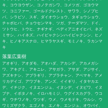
キ、コウヨウザン、コノテガシワ、コメツガ、ゴヨウマ
ツ、コニファー、ゴールドクレスト、サワラ、シノブヒ
バ、シラビソ、スギ、ダイオウショウ、タギョウショウ、
チャボヒバ、チョウセンマキ、ツガ、テーダマツ、ドイ、
ツトウヒ、トウヒ、ナギナギ、ペディアニオイヒバ、ネズ
ミサシ、ハイネズ、ハイビャクシンハイビャクシン、ヒノ
キ、ヒノキアスナロ、ヒマラヤスギ、モミノキ、ラカンマ
キ
落葉広葉樹
アオギリ、アオダモ、アオハダ、アカシデ、アカメガシ
ワ、アキグミ、アキニレ、アサガラ、アサダ、アジサイ、
アズキナシ、アブラギリ、アブラチャン、アベマキ、アメ
リカデイゴ、アワブキ、アンズ、イイギリ、イタヤカエ
デ、イチジク、イヌエンジュ、イヌシデ、イヌビワ、イヌ
ブナ、イボタノキ、イロハモミジ、ウグイスカグラ、ウコ
ギ、ウチワノキ、ウツギ、ウメ、ウメモドキ、ウルシ、ウ
ワミズザクラ、エゴノキ、エノキ、エンジュ、オウバイ、