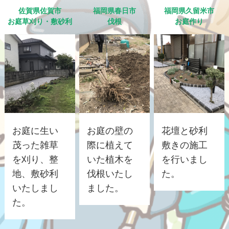
佐賀県佐賀市
福岡県春日市
福岡県久留米市
お庭草刈り・敷砂利
伐根
お庭作り
お庭に生い
お庭の壁の
花壇と砂利
茂った雑草
際に植えて
敷きの施工
を刈り、整
いた植木を
を行いまし
地、敷砂利
伐根いたし
た。
いたしまし
ました。
た。