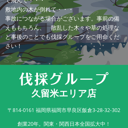
て飛んで・・・
敷地内の木が倒れて・・・
事故につながる場合がございます。事前の備
えももちろん、 散乱した木々や草の処理な
ど事後のことでも伐採グループをご用命くだ
さい！
久留米エリア店
〒814-0161
福岡県福岡市早良区飯倉3-28-32-302
創業20年。関東・関西日本全国拡大中！