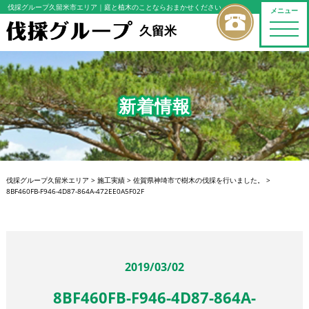
伐採グループ久留米市エリア
｜庭と植木のことならおまかせください
メニュー
toggle
久留米
naviga
新着情報
伐採グループ久留米エリア
>
施工実績
>
佐賀県神埼市で樹木の伐採を行いました。
>
8BF460FB-F946-4D87-864A-472EE0A5F02F
2019/03/02
8BF460FB-F946-4D87-864A-