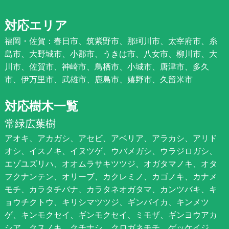
対応エリア
福岡・佐賀：春日市、筑紫野市、那珂川市、太宰府市、糸
島市、大野城市、小郡市、うきは市、八女市、柳川市、大
川市、佐賀市、神崎市、鳥栖市、小城市、唐津市、多久
市、伊万里市、武雄市、鹿島市、嬉野市、久留米市
対応樹木一覧
常緑広葉樹
アオキ、アカガシ、アセビ、アベリア、アラカシ、アリド
オシ、イスノキ、イヌツゲ、ウバメガシ、ウラジロガシ、
エゾユズリハ、オオムラサキツツジ、オガタマノキ、オタ
フクナンテン、オリーブ、カクレミノ、カゴノキ、カナメ
モチ、カラタチバナ、カラタネオガタマ、カンツバキ、キ
ョウチクトウ、キリシマツツジ、ギンバイカ、キンメツ
ゲ、キンモクセイ、ギンモクセイ、ミモザ、ギンヨウアカ
シア、クスノキ、クチナシ、クロガネモチ、ゲッケイジ