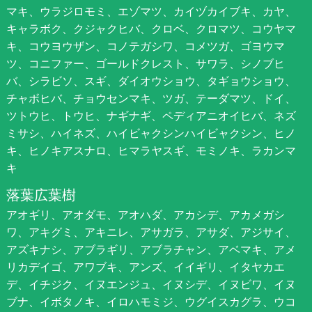
マキ、ウラジロモミ、エゾマツ、カイヅカイブキ、カヤ、
キャラボク、クジャクヒバ、クロベ、クロマツ、コウヤマ
キ、コウヨウザン、コノテガシワ、コメツガ、ゴヨウマ
ツ、コニファー、ゴールドクレスト、サワラ、シノブヒ
バ、シラビソ、スギ、ダイオウショウ、タギョウショウ、
チャボヒバ、チョウセンマキ、ツガ、テーダマツ、ドイ、
ツトウヒ、トウヒ、ナギナギ、ペディアニオイヒバ、ネズ
ミサシ、ハイネズ、ハイビャクシンハイビャクシン、ヒノ
キ、ヒノキアスナロ、ヒマラヤスギ、モミノキ、ラカンマ
キ
落葉広葉樹
アオギリ、アオダモ、アオハダ、アカシデ、アカメガシ
ワ、アキグミ、アキニレ、アサガラ、アサダ、アジサイ、
アズキナシ、アブラギリ、アブラチャン、アベマキ、アメ
リカデイゴ、アワブキ、アンズ、イイギリ、イタヤカエ
デ、イチジク、イヌエンジュ、イヌシデ、イヌビワ、イヌ
ブナ、イボタノキ、イロハモミジ、ウグイスカグラ、ウコ