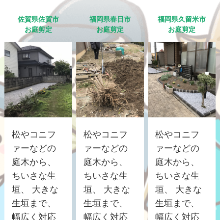
佐賀県佐賀市
福岡県春日市
福岡県久留米市
お庭剪定
お庭剪定
お庭剪定
松やコニフ
松やコニフ
松やコニフ
ァーなどの
ァーなどの
ァーなどの
庭木から、
庭木から、
庭木から、
ちいさな生
ちいさな生
ちいさな生
垣、 大きな
垣、 大きな
垣、 大きな
生垣まで、
生垣まで、
生垣まで、
幅広く対応
幅広く対応
幅広く対応