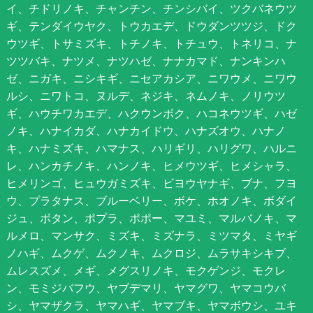
イ、チドリノキ、チャンチン、チンシバイ、ツクバネウツ
ギ、テンダイウヤク、トウカエデ、ドウダンツツジ、ドク
ウツギ、トサミズキ、トチノキ、トチュウ、トネリコ、ナ
ツツバキ、ナツメ、ナツハゼ、ナナカマド、ナンキンハ
ゼ、ニガキ、ニシキギ、ニセアカシア、ニワウメ、ニワウ
ルシ、ニワトコ、ヌルデ、ネジキ、ネムノキ、ノリウツ
ギ、ハウチワカエデ、ハクウンボク、ハコネウツギ、ハゼ
ノキ、ハナイカダ、ハナカイドウ、ハナズオウ、ハナノ
キ、ハナミズキ、ハマナス、ハリギリ、ハリグワ、ハルニ
レ、ハンカチノキ、ハンノキ、ヒメウツギ、ヒメシャラ、
ヒメリンゴ、ヒュウガミズキ、ビヨウヤナギ、ブナ、フヨ
ウ、プラタナス、ブルーベリー、ボケ、ホオノキ、ボダイ
ジュ、ボタン、ポプラ、ポポー、マユミ、マルバノキ、マ
ルメロ、マンサク、ミズキ、ミズナラ、ミツマタ、ミヤギ
ノハギ、ムクゲ、ムクノキ、ムクロジ、ムラサキシキブ、
ムレスズメ、メギ、メグスリノキ、モクゲンジ、モクレ
ン、モミジバフウ、ヤブデマリ、ヤマグワ、ヤマコウバ
シ、ヤマザクラ、ヤマハギ、ヤマブキ、ヤマボウシ、ユキ