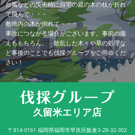
台風などの災害時に自宅の庭の木の枝が折れ
て飛んで・・・
敷地内の木が倒れて・・・
事故につながる場合がございます。事前の備
えももちろん、 散乱した木々や草の処理な
ど事後のことでも伐採グループをご用命くだ
さい！
久留米エリア店
〒814-0161
福岡県福岡市早良区飯倉3-28-32-302