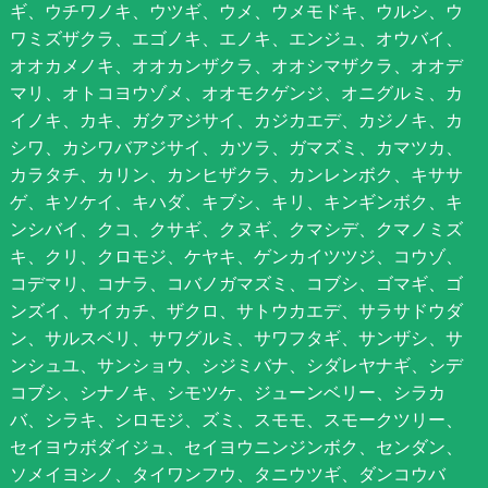
ギ、ウチワノキ、ウツギ、ウメ、ウメモドキ、ウルシ、ウ
ワミズザクラ、エゴノキ、エノキ、エンジュ、オウバイ、
オオカメノキ、オオカンザクラ、オオシマザクラ、オオデ
マリ、オトコヨウゾメ、オオモクゲンジ、オニグルミ、カ
イノキ、カキ、ガクアジサイ、カジカエデ、カジノキ、カ
シワ、カシワバアジサイ、カツラ、ガマズミ、カマツカ、
カラタチ、カリン、カンヒザクラ、カンレンボク、キササ
ゲ、キソケイ、キハダ、キブシ、キリ、キンギンボク、キ
ンシバイ、クコ、クサギ、クヌギ、クマシデ、クマノミズ
キ、クリ、クロモジ、ケヤキ、ゲンカイツツジ、コウゾ、
コデマリ、コナラ、コバノガマズミ、コブシ、ゴマギ、ゴ
ンズイ、サイカチ、ザクロ、サトウカエデ、サラサドウダ
ン、サルスベリ、サワグルミ、サワフタギ、サンザシ、サ
ンシュユ、サンショウ、シジミバナ、シダレヤナギ、シデ
コブシ、シナノキ、シモツケ、ジューンベリー、シラカ
バ、シラキ、シロモジ、ズミ、スモモ、スモークツリー、
セイヨウボダイジュ、セイヨウニンジンボク、センダン、
ソメイヨシノ、タイワンフウ、タニウツギ、ダンコウバ