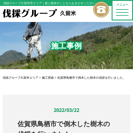
伐採グループ久留米市エリア
｜庭と植木のことならおまかせください
メニュー
toggle
久留米
naviga
施工事例
伐採グループ久留米エリア
>
施工実績
>
佐賀県鳥栖市で倒木した樹木の伐採を行いました。
2022/03/22
佐賀県鳥栖市で倒木した樹木の