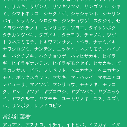
ュ、サカキ、サザンカ、サツキツツジ、サンゴジュ、シキ
ミ、シマトネリコ、シャクナゲ、シャシャンポ、シャリン
バイ、シラカシ、シロダモ、ジンチョウゲ、スダジイ、セ
イヨウバクチノキ、センリョウ、ソヨゴ、タイサンボク、
タチカンツバキ、タブノキ、タラヨウ、チャノキ、ツゲ、
トウネズミモチ、トキワマンサク、トベラ、ナナミノキ、
ナワシログミ、ナンテン、ニッケイ、ネズミモチ、ハイノ
キ、バクチノキ、ハクチョウゲ、ハマヒサカキ、ヒイラ
ギ、ヒイラギナンテン、ヒイラギモクセイ、ヒサカキ、ピ
ラカンサス、ビワ、プリペット、ベニカナメ、ベニカナメ
モチ、ボックスウッド、マサキ、マテバシイ、マホニアコ
ンヒューサ、マメツゲ、マンリョウ、モチノキ、モッコ
ク、ヤシ、ヤツデ、ヤブコウジ、ヤブツバキ、ヤブニッケ
イ、ヤマグルマ、ヤマモモ、ユーカリノキ、ユズ、ユズリ
ハ、リンボク、レッドロビン
常緑針葉樹
アカマツ、アスナロ、イチイ、イトヒバ、イヌガヤ、イヌ