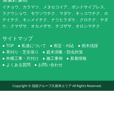
イチョウ、カラマツ、メタセコイア、ポンドサイプレス、
ラクウショウ、モウソウチク、マダケ、キッコウチク、ホ
テイチク、キンメイチク、ナリヒラダケ、クロチク、ヤダ
ケ、クマザサ、オカメザサ、チゴザサ、オロシマチク
サイトマップ
TOP
私達について
剪定・刈込
樹木伐採
草刈り・芝生張り
庭木消毒・防虫対策
外構工事・片付け
施工事例
新着情報
よくある質問
お問い合わせ
Copyright ©
伐採グループ久留米エリア
All Rights Reserved.