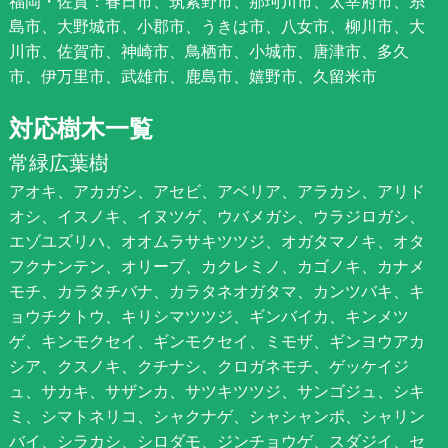
福岡・佐賀：春日市、筑紫野市、那珂川市、太宰府市、糸
島市、大野城市、小郡市、うきは市、八女市、柳川市、大
川市、佐賀市、神崎市、鳥栖市、小城市、唐津市、多久
市、伊万里市、武雄市、鹿島市、嬉野市、久留米市
対応樹木一覧
常緑広葉樹
アオキ、アカガシ、アセビ、アベリア、アラカシ、アリド
オシ、イスノキ、イヌツゲ、ウバメガシ、ウラジロガシ、
エゾユズリハ、オオムラサキツツジ、オガタマノキ、オタ
フクナンテン、オリーブ、カクレミノ、カゴノキ、カナメ
モチ、カラタチバナ、カラタネオガタマ、カンツバキ、キ
ョウチクトウ、キリシマツツジ、ギンバイカ、キンメツ
ゲ、キンモクセイ、ギンモクセイ、ミモザ、ギンヨウアカ
シア、クスノキ、クチナシ、クロガネモチ、ゲッケイジ
ュ、サカキ、サザンカ、サツキツツジ、サンゴジュ、シキ
ミ、シマトネリコ、シャクナゲ、シャシャンポ、シャリン
バイ、シラカシ、シロダモ、ジンチョウゲ、スダジイ、セ