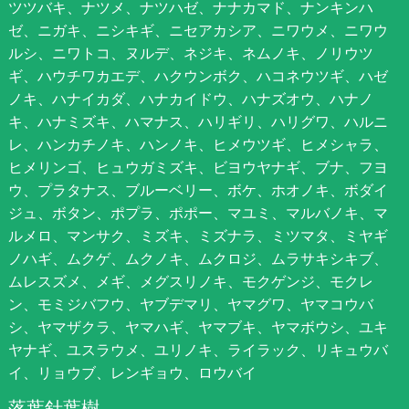
ツツバキ、ナツメ、ナツハゼ、ナナカマド、ナンキンハ
ゼ、ニガキ、ニシキギ、ニセアカシア、ニワウメ、ニワウ
ルシ、ニワトコ、ヌルデ、ネジキ、ネムノキ、ノリウツ
ギ、ハウチワカエデ、ハクウンボク、ハコネウツギ、ハゼ
ノキ、ハナイカダ、ハナカイドウ、ハナズオウ、ハナノ
キ、ハナミズキ、ハマナス、ハリギリ、ハリグワ、ハルニ
レ、ハンカチノキ、ハンノキ、ヒメウツギ、ヒメシャラ、
ヒメリンゴ、ヒュウガミズキ、ビヨウヤナギ、ブナ、フヨ
ウ、プラタナス、ブルーベリー、ボケ、ホオノキ、ボダイ
ジュ、ボタン、ポプラ、ポポー、マユミ、マルバノキ、マ
ルメロ、マンサク、ミズキ、ミズナラ、ミツマタ、ミヤギ
ノハギ、ムクゲ、ムクノキ、ムクロジ、ムラサキシキブ、
ムレスズメ、メギ、メグスリノキ、モクゲンジ、モクレ
ン、モミジバフウ、ヤブデマリ、ヤマグワ、ヤマコウバ
シ、ヤマザクラ、ヤマハギ、ヤマブキ、ヤマボウシ、ユキ
ヤナギ、ユスラウメ、ユリノキ、ライラック、リキュウバ
イ、リョウブ、レンギョウ、ロウバイ
落葉針葉樹