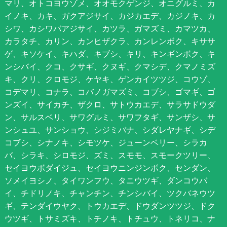
マリ、オトコヨウゾメ、オオモクゲンジ、オニグルミ、カ
イノキ、カキ、ガクアジサイ、カジカエデ、カジノキ、カ
シワ、カシワバアジサイ、カツラ、ガマズミ、カマツカ、
カラタチ、カリン、カンヒザクラ、カンレンボク、キササ
ゲ、キソケイ、キハダ、キブシ、キリ、キンギンボク、キ
ンシバイ、クコ、クサギ、クヌギ、クマシデ、クマノミズ
キ、クリ、クロモジ、ケヤキ、ゲンカイツツジ、コウゾ、
コデマリ、コナラ、コバノガマズミ、コブシ、ゴマギ、ゴ
ンズイ、サイカチ、ザクロ、サトウカエデ、サラサドウダ
ン、サルスベリ、サワグルミ、サワフタギ、サンザシ、サ
ンシュユ、サンショウ、シジミバナ、シダレヤナギ、シデ
コブシ、シナノキ、シモツケ、ジューンベリー、シラカ
バ、シラキ、シロモジ、ズミ、スモモ、スモークツリー、
セイヨウボダイジュ、セイヨウニンジンボク、センダン、
ソメイヨシノ、タイワンフウ、タニウツギ、ダンコウバ
イ、チドリノキ、チャンチン、チンシバイ、ツクバネウツ
ギ、テンダイウヤク、トウカエデ、ドウダンツツジ、ドク
ウツギ、トサミズキ、トチノキ、トチュウ、トネリコ、ナ