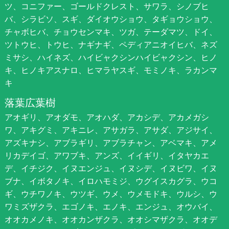
ツ、コニファー、ゴールドクレスト、サワラ、シノブヒ
バ、シラビソ、スギ、ダイオウショウ、タギョウショウ、
チャボヒバ、チョウセンマキ、ツガ、テーダマツ、ドイ、
ツトウヒ、トウヒ、ナギナギ、ペディアニオイヒバ、ネズ
ミサシ、ハイネズ、ハイビャクシンハイビャクシン、ヒノ
キ、ヒノキアスナロ、ヒマラヤスギ、モミノキ、ラカンマ
キ
落葉広葉樹
アオギリ、アオダモ、アオハダ、アカシデ、アカメガシ
ワ、アキグミ、アキニレ、アサガラ、アサダ、アジサイ、
アズキナシ、アブラギリ、アブラチャン、アベマキ、アメ
リカデイゴ、アワブキ、アンズ、イイギリ、イタヤカエ
デ、イチジク、イヌエンジュ、イヌシデ、イヌビワ、イヌ
ブナ、イボタノキ、イロハモミジ、ウグイスカグラ、ウコ
ギ、ウチワノキ、ウツギ、ウメ、ウメモドキ、ウルシ、ウ
ワミズザクラ、エゴノキ、エノキ、エンジュ、オウバイ、
オオカメノキ、オオカンザクラ、オオシマザクラ、オオデ