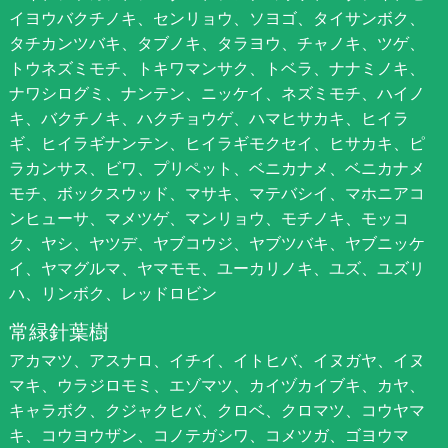
イヨウバクチノキ、センリョウ、ソヨゴ、タイサンボク、
タチカンツバキ、タブノキ、タラヨウ、チャノキ、ツゲ、
トウネズミモチ、トキワマンサク、トベラ、ナナミノキ、
ナワシログミ、ナンテン、ニッケイ、ネズミモチ、ハイノ
キ、バクチノキ、ハクチョウゲ、ハマヒサカキ、ヒイラ
ギ、ヒイラギナンテン、ヒイラギモクセイ、ヒサカキ、ピ
ラカンサス、ビワ、プリペット、ベニカナメ、ベニカナメ
モチ、ボックスウッド、マサキ、マテバシイ、マホニアコ
ンヒューサ、マメツゲ、マンリョウ、モチノキ、モッコ
ク、ヤシ、ヤツデ、ヤブコウジ、ヤブツバキ、ヤブニッケ
イ、ヤマグルマ、ヤマモモ、ユーカリノキ、ユズ、ユズリ
ハ、リンボク、レッドロビン
常緑針葉樹
アカマツ、アスナロ、イチイ、イトヒバ、イヌガヤ、イヌ
マキ、ウラジロモミ、エゾマツ、カイヅカイブキ、カヤ、
キャラボク、クジャクヒバ、クロベ、クロマツ、コウヤマ
キ、コウヨウザン、コノテガシワ、コメツガ、ゴヨウマ