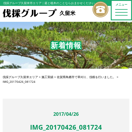
伐採グループ久留米市エリア
｜庭と植木のことならおまかせください
メニュー
toggle
久留米
naviga
新着情報
伐採グループ久留米エリア
>
施工実績
>
佐賀県鳥栖市で草刈り、伐根を行いました。
>
IMG_20170426_081724
2017/04/26
IMG_20170426_081724