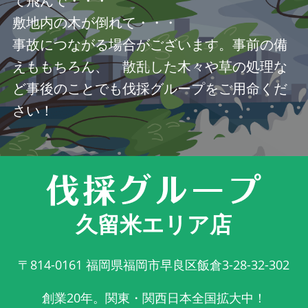
て飛んで・・・
敷地内の木が倒れて・・・
事故につながる場合がございます。事前の備
えももちろん、 散乱した木々や草の処理な
ど事後のことでも伐採グループをご用命くだ
さい！
久留米エリア店
〒814-0161
福岡県福岡市早良区飯倉3-28-32-302
創業20年。関東・関西日本全国拡大中！