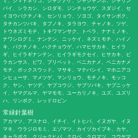
ミ、シマトネリコ、シャクナゲ、シャシャンポ、シャリン
バイ、シラカシ、シロダモ、ジンチョウゲ、スダジイ、セ
イヨウバクチノキ、センリョウ、ソヨゴ、タイサンボク、
タチカンツバキ、タブノキ、タラヨウ、チャノキ、ツゲ、
トウネズミモチ、トキワマンサク、トベラ、ナナミノキ、
ナワシログミ、ナンテン、ニッケイ、ネズミモチ、ハイノ
キ、バクチノキ、ハクチョウゲ、ハマヒサカキ、ヒイラ
ギ、ヒイラギナンテン、ヒイラギモクセイ、ヒサカキ、ピ
ラカンサス、ビワ、プリペット、ベニカナメ、ベニカナメ
モチ、ボックスウッド、マサキ、マテバシイ、マホニアコ
ンヒューサ、マメツゲ、マンリョウ、モチノキ、モッコ
ク、ヤシ、ヤツデ、ヤブコウジ、ヤブツバキ、ヤブニッケ
イ、ヤマグルマ、ヤマモモ、ユーカリノキ、ユズ、ユズリ
ハ、リンボク、レッドロビン
常緑針葉樹
アカマツ、アスナロ、イチイ、イトヒバ、イヌガヤ、イヌ
マキ、ウラジロモミ、エゾマツ、カイヅカイブキ、カヤ、
キャラボク、クジャクヒバ、クロベ、クロマツ、コウヤマ