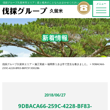
伐採グループ久留米市エリア
｜庭と植木のことならおまかせください
メニュー
toggle
久留米
naviga
新着情報
伐採グループ久留米エリア
>
施工実績
>
福岡県うきは市で芝生を敷きました。
>
9DBACA66-
259C-4228-BF83-B8FC913D02B6
2018/06/27
9DBACA66-259C-4228-BF83-