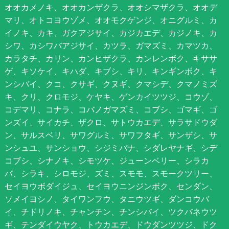
オオカメノキ、オオカンザクラ、オオシマザクラ、オオデ
マリ、オトコヨウゾメ、オオモクゲンジ、オニグルミ、カ
イノキ、カキ、ガクアジサイ、カジカエデ、カジノキ、カ
シワ、カシワバアジサイ、カツラ、ガマズミ、カマツカ、
カラタチ、カリン、カンヒザクラ、カンレンボク、キササ
ゲ、キソケイ、キハダ、キブシ、キリ、キンギンボク、キ
ンシバイ、クコ、クサギ、クヌギ、クマシデ、クマノミズ
キ、クリ、クロモジ、ケヤキ、ゲンカイツツジ、コウゾ、
コデマリ、コナラ、コバノガマズミ、コブシ、ゴマギ、ゴ
ンズイ、サイカチ、ザクロ、サトウカエデ、サラサドウダ
ン、サルスベリ、サワグルミ、サワフタギ、サンザシ、サ
ンシュユ、サンショウ、シジミバナ、シダレヤナギ、シデ
コブシ、シナノキ、シモツケ、ジューンベリー、シラカ
バ、シラキ、シロモジ、ズミ、スモモ、スモークツリー、
セイヨウボダイジュ、セイヨウニンジンボク、センダン、
ソメイヨシノ、タイワンフウ、タニウツギ、ダンコウバ
イ、チドリノキ、チャンチン、チンシバイ、ツクバネウツ
ギ、テンダイウヤク、トウカエデ、ドウダンツツジ、ドク