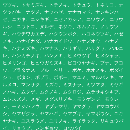
ウツギ、トサミズキ、トチノキ、トチュウ、トネリコ、ナ
ツツバキ、ナツメ、ナツハゼ、ナナカマド、ナンキンハ
ゼ、ニガキ、ニシキギ、ニセアカシア、ニワウメ、ニワウ
ルシ、ニワトコ、ヌルデ、ネジキ、ネムノキ、ノリウツ
ギ、ハウチワカエデ、ハクウンボク、ハコネウツギ、ハゼ
ノキ、ハナイカダ、ハナカイドウ、ハナズオウ、ハナノ
キ、ハナミズキ、ハマナス、ハリギリ、ハリグワ、ハルニ
レ、ハンカチノキ、ハンノキ、ヒメウツギ、ヒメシャラ、
ヒメリンゴ、ヒュウガミズキ、ビヨウヤナギ、ブナ、フヨ
ウ、プラタナス、ブルーベリー、ボケ、ホオノキ、ボダイ
ジュ、ボタン、ポプラ、ポポー、マユミ、マルバノキ、マ
ルメロ、マンサク、ミズキ、ミズナラ、ミツマタ、ミヤギ
ノハギ、ムクゲ、ムクノキ、ムクロジ、ムラサキシキブ、
ムレスズメ、メギ、メグスリノキ、モクゲンジ、モクレ
ン、モミジバフウ、ヤブデマリ、ヤマグワ、ヤマコウバ
シ、ヤマザクラ、ヤマハギ、ヤマブキ、ヤマボウシ、ユキ
ヤナギ、ユスラウメ、ユリノキ、ライラック、リキュウバ
イ、リョウブ、レンギョウ、ロウバイ