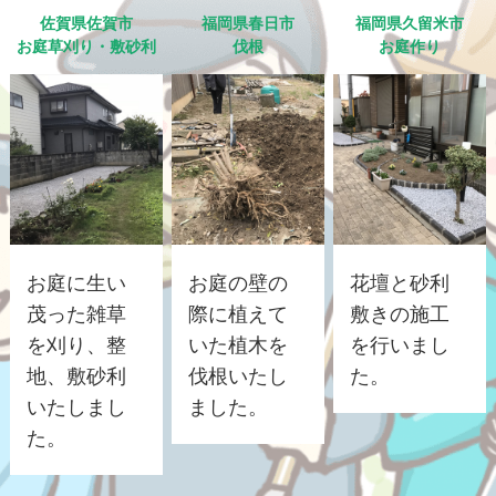
佐賀県佐賀市
福岡県春日市
福岡県久留米市
お庭草刈り・敷砂利
伐根
お庭作り
お庭に生い
お庭の壁の
花壇と砂利
茂った雑草
際に植えて
敷きの施工
を刈り、整
いた植木を
を行いまし
地、敷砂利
伐根いたし
た。
いたしまし
ました。
た。