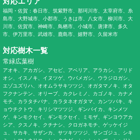
対応エリア
福岡・佐賀：春日市、筑紫野市、那珂川市、太宰府市、糸
島市、大野城市、小郡市、うきは市、八女市、柳川市、大
川市、佐賀市、神崎市、鳥栖市、小城市、唐津市、多久
市、伊万里市、武雄市、鹿島市、嬉野市、久留米市
対応樹木一覧
常緑広葉樹
アオキ、アカガシ、アセビ、アベリア、アラカシ、アリド
オシ、イスノキ、イヌツゲ、ウバメガシ、ウラジロガシ、
エゾユズリハ、オオムラサキツツジ、オガタマノキ、オタ
フクナンテン、オリーブ、カクレミノ、カゴノキ、カナメ
モチ、カラタチバナ、カラタネオガタマ、カンツバキ、キ
ョウチクトウ、キリシマツツジ、ギンバイカ、キンメツ
ゲ、キンモクセイ、ギンモクセイ、ミモザ、ギンヨウアカ
シア、クスノキ、クチナシ、クロガネモチ、ゲッケイジ
ュ、サカキ、サザンカ、サツキツツジ、サンゴジュ、シキ