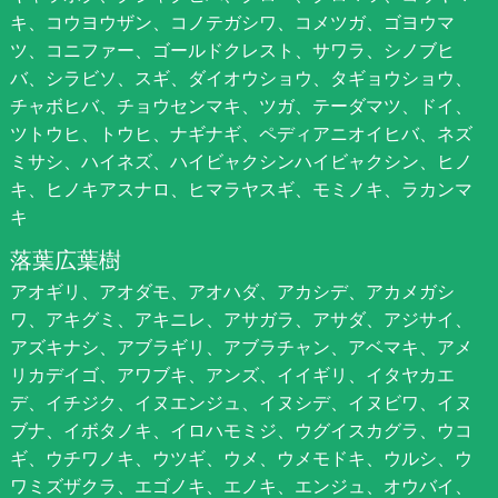
キ、コウヨウザン、コノテガシワ、コメツガ、ゴヨウマ
ツ、コニファー、ゴールドクレスト、サワラ、シノブヒ
バ、シラビソ、スギ、ダイオウショウ、タギョウショウ、
チャボヒバ、チョウセンマキ、ツガ、テーダマツ、ドイ、
ツトウヒ、トウヒ、ナギナギ、ペディアニオイヒバ、ネズ
ミサシ、ハイネズ、ハイビャクシンハイビャクシン、ヒノ
キ、ヒノキアスナロ、ヒマラヤスギ、モミノキ、ラカンマ
キ
落葉広葉樹
アオギリ、アオダモ、アオハダ、アカシデ、アカメガシ
ワ、アキグミ、アキニレ、アサガラ、アサダ、アジサイ、
アズキナシ、アブラギリ、アブラチャン、アベマキ、アメ
リカデイゴ、アワブキ、アンズ、イイギリ、イタヤカエ
デ、イチジク、イヌエンジュ、イヌシデ、イヌビワ、イヌ
ブナ、イボタノキ、イロハモミジ、ウグイスカグラ、ウコ
ギ、ウチワノキ、ウツギ、ウメ、ウメモドキ、ウルシ、ウ
ワミズザクラ、エゴノキ、エノキ、エンジュ、オウバイ、