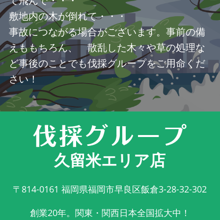
て飛んで・・・
敷地内の木が倒れて・・・
事故につながる場合がございます。事前の備
えももちろん、 散乱した木々や草の処理な
ど事後のことでも伐採グループをご用命くだ
さい！
久留米エリア店
〒814-0161
福岡県福岡市早良区飯倉3-28-32-302
創業20年。関東・関西日本全国拡大中！