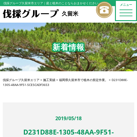
伐採グループ久留米市エリア
｜庭と植木のことならおまかせください
メニュー
toggle
久留米
naviga
新着情報
伐採グループ久留米エリア
>
施工実績
>
福岡県久留米市で植木の剪定作業。
>
D231D88E-
1305-48AA-9F51-5CE5CADF3653
2019/05/18
D231D88E-1305-48AA-9F51-