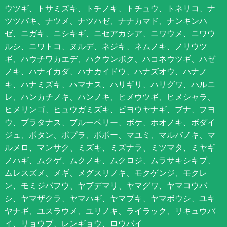
ウツギ、トサミズキ、トチノキ、トチュウ、トネリコ、ナ
ツツバキ、ナツメ、ナツハゼ、ナナカマド、ナンキンハ
ゼ、ニガキ、ニシキギ、ニセアカシア、ニワウメ、ニワウ
ルシ、ニワトコ、ヌルデ、ネジキ、ネムノキ、ノリウツ
ギ、ハウチワカエデ、ハクウンボク、ハコネウツギ、ハゼ
ノキ、ハナイカダ、ハナカイドウ、ハナズオウ、ハナノ
キ、ハナミズキ、ハマナス、ハリギリ、ハリグワ、ハルニ
レ、ハンカチノキ、ハンノキ、ヒメウツギ、ヒメシャラ、
ヒメリンゴ、ヒュウガミズキ、ビヨウヤナギ、ブナ、フヨ
ウ、プラタナス、ブルーベリー、ボケ、ホオノキ、ボダイ
ジュ、ボタン、ポプラ、ポポー、マユミ、マルバノキ、マ
ルメロ、マンサク、ミズキ、ミズナラ、ミツマタ、ミヤギ
ノハギ、ムクゲ、ムクノキ、ムクロジ、ムラサキシキブ、
ムレスズメ、メギ、メグスリノキ、モクゲンジ、モクレ
ン、モミジバフウ、ヤブデマリ、ヤマグワ、ヤマコウバ
シ、ヤマザクラ、ヤマハギ、ヤマブキ、ヤマボウシ、ユキ
ヤナギ、ユスラウメ、ユリノキ、ライラック、リキュウバ
イ、リョウブ、レンギョウ、ロウバイ