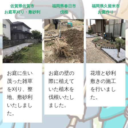
佐賀県佐賀市
福岡県春日市
福岡県久留米市
お庭草刈り・敷砂利
伐根
お庭作り
お庭に生い
お庭の壁の
花壇と砂利
茂った雑草
際に植えて
敷きの施工
を刈り、整
いた植木を
を行いまし
地、敷砂利
伐根いたし
た。
いたしまし
ました。
た。