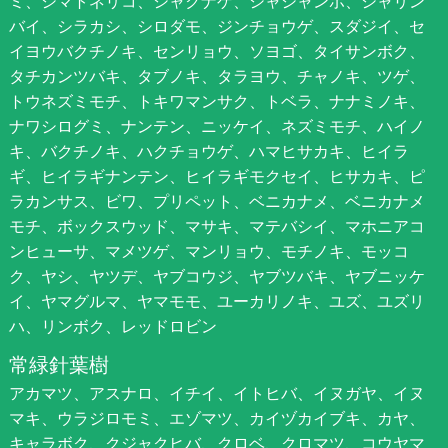
ミ、シマトネリコ、シャクナゲ、シャシャンポ、シャリン
バイ、シラカシ、シロダモ、ジンチョウゲ、スダジイ、セ
イヨウバクチノキ、センリョウ、ソヨゴ、タイサンボク、
タチカンツバキ、タブノキ、タラヨウ、チャノキ、ツゲ、
トウネズミモチ、トキワマンサク、トベラ、ナナミノキ、
ナワシログミ、ナンテン、ニッケイ、ネズミモチ、ハイノ
キ、バクチノキ、ハクチョウゲ、ハマヒサカキ、ヒイラ
ギ、ヒイラギナンテン、ヒイラギモクセイ、ヒサカキ、ピ
ラカンサス、ビワ、プリペット、ベニカナメ、ベニカナメ
モチ、ボックスウッド、マサキ、マテバシイ、マホニアコ
ンヒューサ、マメツゲ、マンリョウ、モチノキ、モッコ
ク、ヤシ、ヤツデ、ヤブコウジ、ヤブツバキ、ヤブニッケ
イ、ヤマグルマ、ヤマモモ、ユーカリノキ、ユズ、ユズリ
ハ、リンボク、レッドロビン
常緑針葉樹
アカマツ、アスナロ、イチイ、イトヒバ、イヌガヤ、イヌ
マキ、ウラジロモミ、エゾマツ、カイヅカイブキ、カヤ、
キャラボク、クジャクヒバ、クロベ、クロマツ、コウヤマ