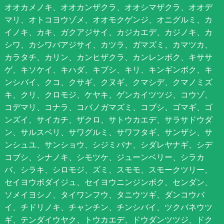
オオカメノキ、オオカンザクラ、オオシマザクラ、オオデ
マリ、オトコヨウゾメ、オオモクゲンジ、オニグルミ、カ
イノキ、カキ、ガクアジサイ、カジカエデ、カジノキ、カ
シワ、カシワバアジサイ、カツラ、ガマズミ、カマツカ、
カラタチ、カリン、カンヒザクラ、カンレンボク、キササ
ゲ、キソケイ、キハダ、キブシ、キリ、キンギンボク、キ
ンシバイ、クコ、クサギ、クヌギ、クマシデ、クマノミズ
キ、クリ、クロモジ、ケヤキ、ゲンカイツツジ、コウゾ、
コデマリ、コナラ、コバノガマズミ、コブシ、ゴマギ、ゴ
ンズイ、サイカチ、ザクロ、サトウカエデ、サラサドウダ
ン、サルスベリ、サワグルミ、サワフタギ、サンザシ、サ
ンシュユ、サンショウ、シジミバナ、シダレヤナギ、シデ
コブシ、シナノキ、シモツケ、ジューンベリー、シラカ
バ、シラキ、シロモジ、ズミ、スモモ、スモークツリー、
セイヨウボダイジュ、セイヨウニンジンボク、センダン、
ソメイヨシノ、タイワンフウ、タニウツギ、ダンコウバ
イ、チドリノキ、チャンチン、チンシバイ、ツクバネウツ
ギ、テンダイウヤク、トウカエデ、ドウダンツツジ、ドク