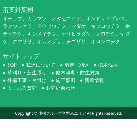
落葉針葉樹
イチョウ、カラマツ、メタセコイア、ポンドサイプレス、
ラクウショウ、モウソウチク、マダケ、キッコウチク、ホ
テイチク、キンメイチク、ナリヒラダケ、クロチク、ヤダ
ケ、クマザサ、オカメザサ、チゴザサ、オロシマチク
サイトマップ
TOP
私達について
剪定・刈込
樹木伐採
草刈り・芝生張り
庭木消毒・防虫対策
外構工事・片付け
施工事例
新着情報
よくある質問
お問い合わせ
Copyright ©
伐採グループ久留米エリア
All Rights Reserved.