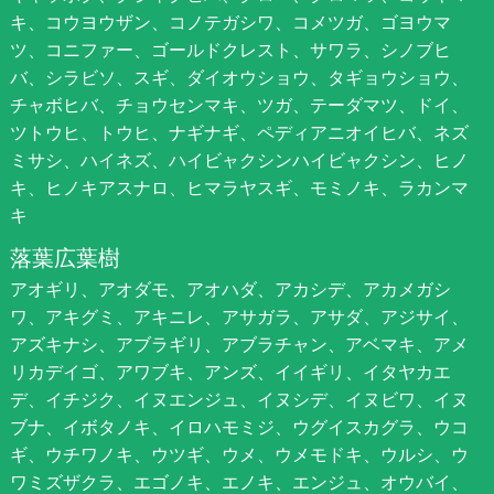
キ、コウヨウザン、コノテガシワ、コメツガ、ゴヨウマ
ツ、コニファー、ゴールドクレスト、サワラ、シノブヒ
バ、シラビソ、スギ、ダイオウショウ、タギョウショウ、
チャボヒバ、チョウセンマキ、ツガ、テーダマツ、ドイ、
ツトウヒ、トウヒ、ナギナギ、ペディアニオイヒバ、ネズ
ミサシ、ハイネズ、ハイビャクシンハイビャクシン、ヒノ
キ、ヒノキアスナロ、ヒマラヤスギ、モミノキ、ラカンマ
キ
落葉広葉樹
アオギリ、アオダモ、アオハダ、アカシデ、アカメガシ
ワ、アキグミ、アキニレ、アサガラ、アサダ、アジサイ、
アズキナシ、アブラギリ、アブラチャン、アベマキ、アメ
リカデイゴ、アワブキ、アンズ、イイギリ、イタヤカエ
デ、イチジク、イヌエンジュ、イヌシデ、イヌビワ、イヌ
ブナ、イボタノキ、イロハモミジ、ウグイスカグラ、ウコ
ギ、ウチワノキ、ウツギ、ウメ、ウメモドキ、ウルシ、ウ
ワミズザクラ、エゴノキ、エノキ、エンジュ、オウバイ、