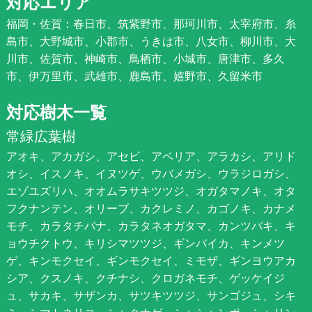
対応エリア
福岡・佐賀：春日市、筑紫野市、那珂川市、太宰府市、糸
島市、大野城市、小郡市、うきは市、八女市、柳川市、大
川市、佐賀市、神崎市、鳥栖市、小城市、唐津市、多久
市、伊万里市、武雄市、鹿島市、嬉野市、久留米市
対応樹木一覧
常緑広葉樹
アオキ、アカガシ、アセビ、アベリア、アラカシ、アリド
オシ、イスノキ、イヌツゲ、ウバメガシ、ウラジロガシ、
エゾユズリハ、オオムラサキツツジ、オガタマノキ、オタ
フクナンテン、オリーブ、カクレミノ、カゴノキ、カナメ
モチ、カラタチバナ、カラタネオガタマ、カンツバキ、キ
ョウチクトウ、キリシマツツジ、ギンバイカ、キンメツ
ゲ、キンモクセイ、ギンモクセイ、ミモザ、ギンヨウアカ
シア、クスノキ、クチナシ、クロガネモチ、ゲッケイジ
ュ、サカキ、サザンカ、サツキツツジ、サンゴジュ、シキ