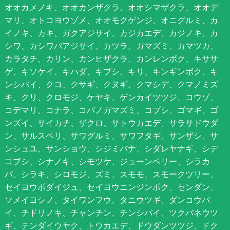
オオカメノキ、オオカンザクラ、オオシマザクラ、オオデ
マリ、オトコヨウゾメ、オオモクゲンジ、オニグルミ、カ
イノキ、カキ、ガクアジサイ、カジカエデ、カジノキ、カ
シワ、カシワバアジサイ、カツラ、ガマズミ、カマツカ、
カラタチ、カリン、カンヒザクラ、カンレンボク、キササ
ゲ、キソケイ、キハダ、キブシ、キリ、キンギンボク、キ
ンシバイ、クコ、クサギ、クヌギ、クマシデ、クマノミズ
キ、クリ、クロモジ、ケヤキ、ゲンカイツツジ、コウゾ、
コデマリ、コナラ、コバノガマズミ、コブシ、ゴマギ、ゴ
ンズイ、サイカチ、ザクロ、サトウカエデ、サラサドウダ
ン、サルスベリ、サワグルミ、サワフタギ、サンザシ、サ
ンシュユ、サンショウ、シジミバナ、シダレヤナギ、シデ
コブシ、シナノキ、シモツケ、ジューンベリー、シラカ
バ、シラキ、シロモジ、ズミ、スモモ、スモークツリー、
セイヨウボダイジュ、セイヨウニンジンボク、センダン、
ソメイヨシノ、タイワンフウ、タニウツギ、ダンコウバ
イ、チドリノキ、チャンチン、チンシバイ、ツクバネウツ
ギ、テンダイウヤク、トウカエデ、ドウダンツツジ、ドク