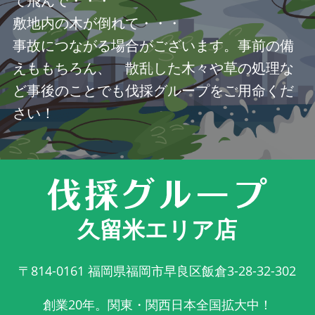
て飛んで・・・
敷地内の木が倒れて・・・
事故につながる場合がございます。事前の備
えももちろん、 散乱した木々や草の処理な
ど事後のことでも伐採グループをご用命くだ
さい！
久留米エリア店
〒814-0161
福岡県福岡市早良区飯倉3-28-32-302
創業20年。関東・関西日本全国拡大中！