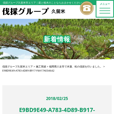
伐採グループ久留米市エリア
｜庭と植木のことならおまかせください
メニュー
toggle
久留米
naviga
新着情報
伐採グループ久留米エリア
>
施工実績
>
福岡県八女市で木蓮、松の伐採を行いました。
>
E9BD9E49-A783-4D89-B917-F4A17A034642
2018/02/25
E9BD9E49-A783-4D89-B917-