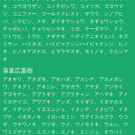
キ、コウヨウザン、コノテガシワ、コメツガ、ゴヨウマ
ツ、コニファー、ゴールドクレスト、サワラ、シノブヒ
バ、シラビソ、スギ、ダイオウショウ、タギョウショウ、
チャボヒバ、チョウセンマキ、ツガ、テーダマツ、ドイ、
ツトウヒ、トウヒ、ナギナギ、ペディアニオイヒバ、ネズ
ミサシ、ハイネズ、ハイビャクシンハイビャクシン、ヒノ
キ、ヒノキアスナロ、ヒマラヤスギ、モミノキ、ラカンマ
キ
落葉広葉樹
アオギリ、アオダモ、アオハダ、アカシデ、アカメガシ
ワ、アキグミ、アキニレ、アサガラ、アサダ、アジサイ、
アズキナシ、アブラギリ、アブラチャン、アベマキ、アメ
リカデイゴ、アワブキ、アンズ、イイギリ、イタヤカエ
デ、イチジク、イヌエンジュ、イヌシデ、イヌビワ、イヌ
ブナ、イボタノキ、イロハモミジ、ウグイスカグラ、ウコ
ギ、ウチワノキ、ウツギ、ウメ、ウメモドキ、ウルシ、ウ
ワミズザクラ、エゴノキ、エノキ、エンジュ、オウバイ、