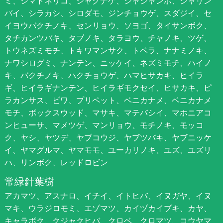
ミ、シマトネリコ、シャクナゲ、シャシャンポ、シャリン
バイ、シラカシ、シロダモ、ジンチョウゲ、スダジイ、セ
イヨウバクチノキ、センリョウ、ソヨゴ、タイサンボク、
タチカンツバキ、タブノキ、タラヨウ、チャノキ、ツゲ、
トウネズミモチ、トキワマンサク、トベラ、ナナミノキ、
ナワシログミ、ナンテン、ニッケイ、ネズミモチ、ハイノ
キ、バクチノキ、ハクチョウゲ、ハマヒサカキ、ヒイラ
ギ、ヒイラギナンテン、ヒイラギモクセイ、ヒサカキ、ピ
ラカンサス、ビワ、プリペット、ベニカナメ、ベニカナメ
モチ、ボックスウッド、マサキ、マテバシイ、マホニアコ
ンヒューサ、マメツゲ、マンリョウ、モチノキ、モッコ
ク、ヤシ、ヤツデ、ヤブコウジ、ヤブツバキ、ヤブニッケ
イ、ヤマグルマ、ヤマモモ、ユーカリノキ、ユズ、ユズリ
ハ、リンボク、レッドロビン
常緑針葉樹
アカマツ、アスナロ、イチイ、イトヒバ、イヌガヤ、イヌ
マキ、ウラジロモミ、エゾマツ、カイヅカイブキ、カヤ、
キャラボク、クジャクヒバ、クロベ、クロマツ、コウヤマ