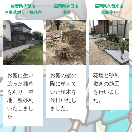
佐賀県佐賀市
福岡県春日市
福岡県久留米市
お庭草刈り・敷砂利
伐根
お庭作り
お庭に生い
お庭の壁の
花壇と砂利
茂った雑草
際に植えて
敷きの施工
を刈り、整
いた植木を
を行いまし
地、敷砂利
伐根いたし
た。
いたしまし
ました。
た。