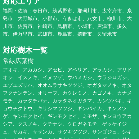
対応エリア
福岡・佐賀：春日市、筑紫野市、那珂川市、太宰府市、糸
島市、大野城市、小郡市、うきは市、八女市、柳川市、大
川市、佐賀市、神崎市、鳥栖市、小城市、唐津市、多久
市、伊万里市、武雄市、鹿島市、嬉野市、久留米市
対応樹木一覧
常緑広葉樹
アオキ、アカガシ、アセビ、アベリア、アラカシ、アリド
オシ、イスノキ、イヌツゲ、ウバメガシ、ウラジロガシ、
エゾユズリハ、オオムラサキツツジ、オガタマノキ、オタ
フクナンテン、オリーブ、カクレミノ、カゴノキ、カナメ
モチ、カラタチバナ、カラタネオガタマ、カンツバキ、キ
ョウチクトウ、キリシマツツジ、ギンバイカ、キンメツ
ゲ、キンモクセイ、ギンモクセイ、ミモザ、ギンヨウアカ
シア、クスノキ、クチナシ、クロガネモチ、ゲッケイジ
ュ、サカキ、サザンカ、サツキツツジ、サンゴジュ、シキ