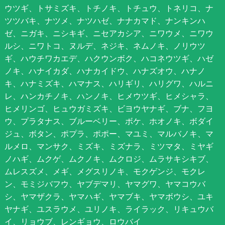
ウツギ、トサミズキ、トチノキ、トチュウ、トネリコ、ナ
ツツバキ、ナツメ、ナツハゼ、ナナカマド、ナンキンハ
ゼ、ニガキ、ニシキギ、ニセアカシア、ニワウメ、ニワウ
ルシ、ニワトコ、ヌルデ、ネジキ、ネムノキ、ノリウツ
ギ、ハウチワカエデ、ハクウンボク、ハコネウツギ、ハゼ
ノキ、ハナイカダ、ハナカイドウ、ハナズオウ、ハナノ
キ、ハナミズキ、ハマナス、ハリギリ、ハリグワ、ハルニ
レ、ハンカチノキ、ハンノキ、ヒメウツギ、ヒメシャラ、
ヒメリンゴ、ヒュウガミズキ、ビヨウヤナギ、ブナ、フヨ
ウ、プラタナス、ブルーベリー、ボケ、ホオノキ、ボダイ
ジュ、ボタン、ポプラ、ポポー、マユミ、マルバノキ、マ
ルメロ、マンサク、ミズキ、ミズナラ、ミツマタ、ミヤギ
ノハギ、ムクゲ、ムクノキ、ムクロジ、ムラサキシキブ、
ムレスズメ、メギ、メグスリノキ、モクゲンジ、モクレ
ン、モミジバフウ、ヤブデマリ、ヤマグワ、ヤマコウバ
シ、ヤマザクラ、ヤマハギ、ヤマブキ、ヤマボウシ、ユキ
ヤナギ、ユスラウメ、ユリノキ、ライラック、リキュウバ
イ、リョウブ、レンギョウ、ロウバイ