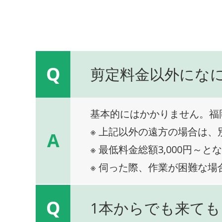
Q
剪定料金以外にな
基本的にはかかりません。福
※ 上記以外の遠方の場合は
A
※ 最低料金総額3,000円～と
※ 伺った際、作業が困難な場
Q
1本からでも来ても