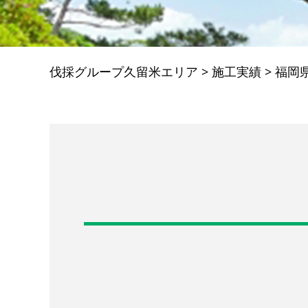
伐採グループ久留米エリア
>
施工実績
>
福岡