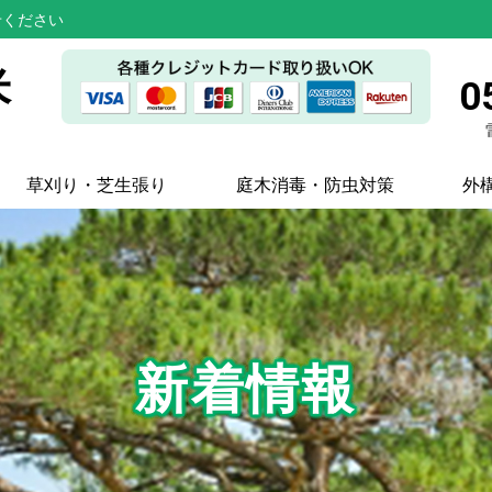
せください
米
0
草刈り・芝生張り
庭木消毒・防虫対策
外
新着情報