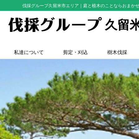
伐採グループ久留米市エリア
｜庭と植木のことならおまか
久留
私達について
剪定・刈込
樹木伐採