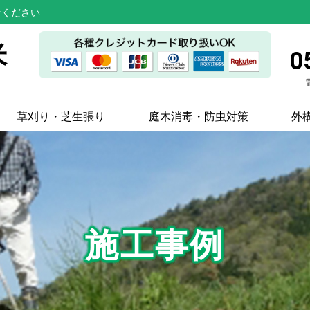
せください
米
0
草刈り・芝生張り
庭木消毒・防虫対策
外
施工事例