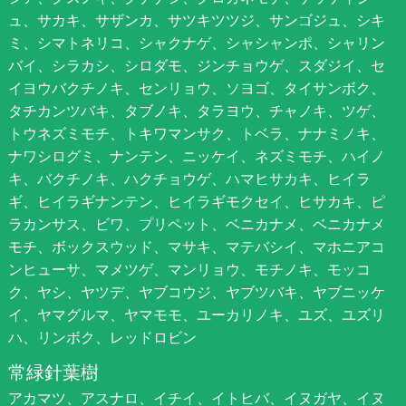
ュ、サカキ、サザンカ、サツキツツジ、サンゴジュ、シキ
ミ、シマトネリコ、シャクナゲ、シャシャンポ、シャリン
バイ、シラカシ、シロダモ、ジンチョウゲ、スダジイ、セ
イヨウバクチノキ、センリョウ、ソヨゴ、タイサンボク、
タチカンツバキ、タブノキ、タラヨウ、チャノキ、ツゲ、
トウネズミモチ、トキワマンサク、トベラ、ナナミノキ、
ナワシログミ、ナンテン、ニッケイ、ネズミモチ、ハイノ
キ、バクチノキ、ハクチョウゲ、ハマヒサカキ、ヒイラ
ギ、ヒイラギナンテン、ヒイラギモクセイ、ヒサカキ、ピ
ラカンサス、ビワ、プリペット、ベニカナメ、ベニカナメ
モチ、ボックスウッド、マサキ、マテバシイ、マホニアコ
ンヒューサ、マメツゲ、マンリョウ、モチノキ、モッコ
ク、ヤシ、ヤツデ、ヤブコウジ、ヤブツバキ、ヤブニッケ
イ、ヤマグルマ、ヤマモモ、ユーカリノキ、ユズ、ユズリ
ハ、リンボク、レッドロビン
常緑針葉樹
アカマツ、アスナロ、イチイ、イトヒバ、イヌガヤ、イヌ