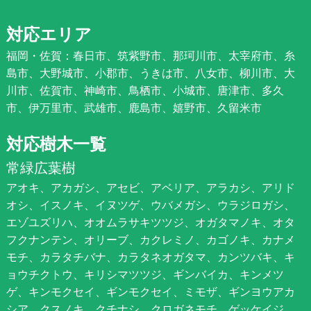
対応エリア
福岡・佐賀：春日市、筑紫野市、那珂川市、太宰府市、糸
島市、大野城市、小郡市、うきは市、八女市、柳川市、大
川市、佐賀市、神崎市、鳥栖市、小城市、唐津市、多久
市、伊万里市、武雄市、鹿島市、嬉野市、久留米市
対応樹木一覧
常緑広葉樹
アオキ、アカガシ、アセビ、アベリア、アラカシ、アリド
オシ、イスノキ、イヌツゲ、ウバメガシ、ウラジロガシ、
エゾユズリハ、オオムラサキツツジ、オガタマノキ、オタ
フクナンテン、オリーブ、カクレミノ、カゴノキ、カナメ
モチ、カラタチバナ、カラタネオガタマ、カンツバキ、キ
ョウチクトウ、キリシマツツジ、ギンバイカ、キンメツ
ゲ、キンモクセイ、ギンモクセイ、ミモザ、ギンヨウアカ
シア、クスノキ、クチナシ、クロガネモチ、ゲッケイジ