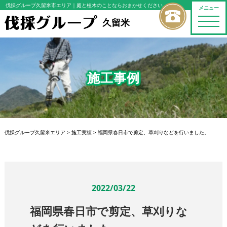
伐採グループ久留米市エリア
｜庭と植木のことならおまかせください
メニュー
toggle
久留米
naviga
施工事例
伐採グループ久留米エリア
>
施工実績
>
福岡県春日市で剪定、草刈りなどを行いました。
2022/03/22
福岡県春日市で剪定、草刈りな