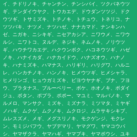
イ、チドリノキ、チャンチン、チンシバイ、ツクバネウツ
ギ、テンダイウヤク、トウカエデ、ドウダンツツジ、ドク
ウツギ、トサミズキ、トチノキ、トチュウ、トネリコ、ナ
ツツバキ、ナツメ、ナツハゼ、ナナカマド、ナンキンハ
ゼ、ニガキ、ニシキギ、ニセアカシア、ニワウメ、ニワウ
ルシ、ニワトコ、ヌルデ、ネジキ、ネムノキ、ノリウツ
ギ、ハウチワカエデ、ハクウンボク、ハコネウツギ、ハゼ
ノキ、ハナイカダ、ハナカイドウ、ハナズオウ、ハナノ
キ、ハナミズキ、ハマナス、ハリギリ、ハリグワ、ハルニ
レ、ハンカチノキ、ハンノキ、ヒメウツギ、ヒメシャラ、
ヒメリンゴ、ヒュウガミズキ、ビヨウヤナギ、ブナ、フヨ
ウ、プラタナス、ブルーベリー、ボケ、ホオノキ、ボダイ
ジュ、ボタン、ポプラ、ポポー、マユミ、マルバノキ、マ
ルメロ、マンサク、ミズキ、ミズナラ、ミツマタ、ミヤギ
ノハギ、ムクゲ、ムクノキ、ムクロジ、ムラサキシキブ、
ムレスズメ、メギ、メグスリノキ、モクゲンジ、モクレ
ン、モミジバフウ、ヤブデマリ、ヤマグワ、ヤマコウバ
シ、ヤマザクラ、ヤマハギ、ヤマブキ、ヤマボウシ、ユキ