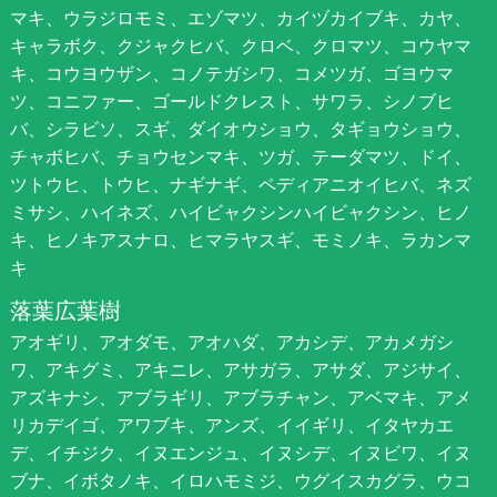
マキ、ウラジロモミ、エゾマツ、カイヅカイブキ、カヤ、
キャラボク、クジャクヒバ、クロベ、クロマツ、コウヤマ
キ、コウヨウザン、コノテガシワ、コメツガ、ゴヨウマ
ツ、コニファー、ゴールドクレスト、サワラ、シノブヒ
バ、シラビソ、スギ、ダイオウショウ、タギョウショウ、
チャボヒバ、チョウセンマキ、ツガ、テーダマツ、ドイ、
ツトウヒ、トウヒ、ナギナギ、ペディアニオイヒバ、ネズ
ミサシ、ハイネズ、ハイビャクシンハイビャクシン、ヒノ
キ、ヒノキアスナロ、ヒマラヤスギ、モミノキ、ラカンマ
キ
落葉広葉樹
アオギリ、アオダモ、アオハダ、アカシデ、アカメガシ
ワ、アキグミ、アキニレ、アサガラ、アサダ、アジサイ、
アズキナシ、アブラギリ、アブラチャン、アベマキ、アメ
リカデイゴ、アワブキ、アンズ、イイギリ、イタヤカエ
デ、イチジク、イヌエンジュ、イヌシデ、イヌビワ、イヌ
ブナ、イボタノキ、イロハモミジ、ウグイスカグラ、ウコ