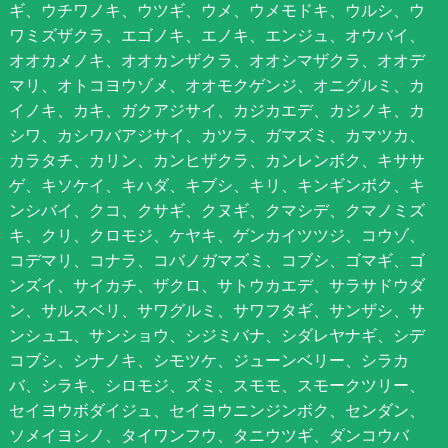
ギ、ウチワノキ、ウツギ、ウメ、ウメモドキ、ウルシ、ウ
ワミズザクラ、エゴノキ、エノキ、エンジュ、オウバイ、
オオカメノキ、オオカンザクラ、オオシマザクラ、オオデ
マリ、オトコヨウゾメ、オオモクゲンジ、オニグルミ、カ
イノキ、カキ、ガクアジサイ、カジカエデ、カジノキ、カ
シワ、カシワバアジサイ、カツラ、ガマズミ、カマツカ、
カラタチ、カリン、カンヒザクラ、カンレンボク、キササ
ゲ、キソケイ、キハダ、キブシ、キリ、キンギンボク、キ
ンシバイ、クコ、クサギ、クヌギ、クマシデ、クマノミズ
キ、クリ、クロモジ、ケヤキ、ゲンカイツツジ、コウゾ、
コデマリ、コナラ、コバノガマズミ、コブシ、ゴマギ、ゴ
ンズイ、サイカチ、ザクロ、サトウカエデ、サラサドウダ
ン、サルスベリ、サワグルミ、サワフタギ、サンザシ、サ
ンシュユ、サンショウ、シジミバナ、シダレヤナギ、シデ
コブシ、シナノキ、シモツケ、ジューンベリー、シラカ
バ、シラキ、シロモジ、ズミ、スモモ、スモークツリー、
セイヨウボダイジュ、セイヨウニンジンボク、センダン、
ソメイヨシノ、タイワンフウ、タニウツギ、ダンコウバ