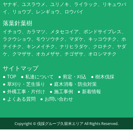
ヤナギ、ユスラウメ、ユリノキ、ライラック、リキュウバ
イ、リョウブ、レンギョウ、ロウバイ
落葉針葉樹
イチョウ、カラマツ、メタセコイア、ポンドサイプレス、
ラクウショウ、モウソウチク、マダケ、キッコウチク、ホ
テイチク、キンメイチク、ナリヒラダケ、クロチク、ヤダ
ケ、クマザサ、オカメザサ、チゴザサ、オロシマチク
サイトマップ
TOP
私達について
剪定・刈込
樹木伐採
草刈り・芝生張り
庭木消毒・防虫対策
外構工事・片付け
施工事例
新着情報
よくある質問
お問い合わせ
Copyright ©
伐採グループ久留米エリア
All Rights Reserved.