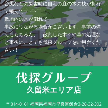
台風などの災害時に自宅の庭の木の枝が折れ
て飛んで・・・
敷地内の木が倒れて・・・
事故につながる場合がございます。事前の備
えももちろん、 散乱した木々や草の処理な
ど事後のことでも伐採グループをご用命くだ
さい！
久留米エリア店
〒814-0161
福岡県福岡市早良区飯倉3-28-32-302