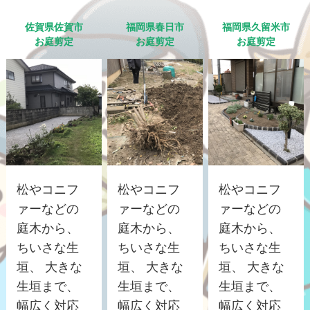
佐賀県佐賀市
福岡県春日市
福岡県久留米市
お庭剪定
お庭剪定
お庭剪定
松やコニフ
松やコニフ
松やコニフ
ァーなどの
ァーなどの
ァーなどの
庭木から、
庭木から、
庭木から、
ちいさな生
ちいさな生
ちいさな生
垣、 大きな
垣、 大きな
垣、 大きな
生垣まで、
生垣まで、
生垣まで、
幅広く対応
幅広く対応
幅広く対応