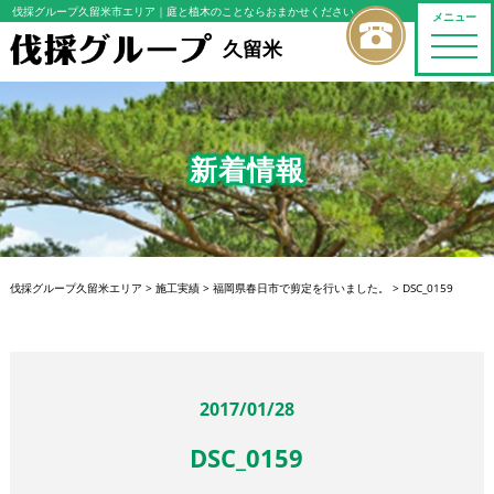
伐採グループ久留米市エリア
｜庭と植木のことならおまかせください
メニュー
toggle
久留米
naviga
新着情報
伐採グループ久留米エリア
>
施工実績
>
福岡県春日市で剪定を行いました。
>
DSC_0159
2017/01/28
DSC_0159