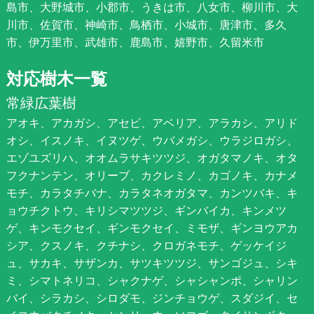
島市、大野城市、小郡市、うきは市、八女市、柳川市、大
川市、佐賀市、神崎市、鳥栖市、小城市、唐津市、多久
市、伊万里市、武雄市、鹿島市、嬉野市、久留米市
対応樹木一覧
常緑広葉樹
アオキ、アカガシ、アセビ、アベリア、アラカシ、アリド
オシ、イスノキ、イヌツゲ、ウバメガシ、ウラジロガシ、
エゾユズリハ、オオムラサキツツジ、オガタマノキ、オタ
フクナンテン、オリーブ、カクレミノ、カゴノキ、カナメ
モチ、カラタチバナ、カラタネオガタマ、カンツバキ、キ
ョウチクトウ、キリシマツツジ、ギンバイカ、キンメツ
ゲ、キンモクセイ、ギンモクセイ、ミモザ、ギンヨウアカ
シア、クスノキ、クチナシ、クロガネモチ、ゲッケイジ
ュ、サカキ、サザンカ、サツキツツジ、サンゴジュ、シキ
ミ、シマトネリコ、シャクナゲ、シャシャンポ、シャリン
バイ、シラカシ、シロダモ、ジンチョウゲ、スダジイ、セ