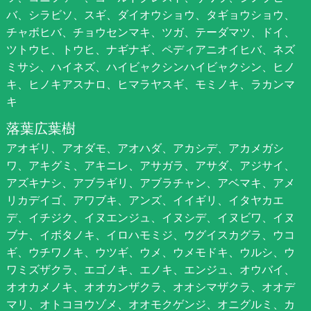
バ、シラビソ、スギ、ダイオウショウ、タギョウショウ、
チャボヒバ、チョウセンマキ、ツガ、テーダマツ、ドイ、
ツトウヒ、トウヒ、ナギナギ、ペディアニオイヒバ、ネズ
ミサシ、ハイネズ、ハイビャクシンハイビャクシン、ヒノ
キ、ヒノキアスナロ、ヒマラヤスギ、モミノキ、ラカンマ
キ
落葉広葉樹
アオギリ、アオダモ、アオハダ、アカシデ、アカメガシ
ワ、アキグミ、アキニレ、アサガラ、アサダ、アジサイ、
アズキナシ、アブラギリ、アブラチャン、アベマキ、アメ
リカデイゴ、アワブキ、アンズ、イイギリ、イタヤカエ
デ、イチジク、イヌエンジュ、イヌシデ、イヌビワ、イヌ
ブナ、イボタノキ、イロハモミジ、ウグイスカグラ、ウコ
ギ、ウチワノキ、ウツギ、ウメ、ウメモドキ、ウルシ、ウ
ワミズザクラ、エゴノキ、エノキ、エンジュ、オウバイ、
オオカメノキ、オオカンザクラ、オオシマザクラ、オオデ
マリ、オトコヨウゾメ、オオモクゲンジ、オニグルミ、カ