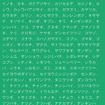
イノキ、カキ、ガクアジサイ、カジカエデ、カジノキ、カ
シワ、カシワバアジサイ、カツラ、ガマズミ、カマツカ、
カラタチ、カリン、カンヒザクラ、カンレンボク、キササ
ゲ、キソケイ、キハダ、キブシ、キリ、キンギンボク、キ
ンシバイ、クコ、クサギ、クヌギ、クマシデ、クマノミズ
キ、クリ、クロモジ、ケヤキ、ゲンカイツツジ、コウゾ、
コデマリ、コナラ、コバノガマズミ、コブシ、ゴマギ、ゴ
ンズイ、サイカチ、ザクロ、サトウカエデ、サラサドウダ
ン、サルスベリ、サワグルミ、サワフタギ、サンザシ、サ
ンシュユ、サンショウ、シジミバナ、シダレヤナギ、シデ
コブシ、シナノキ、シモツケ、ジューンベリー、シラカ
バ、シラキ、シロモジ、ズミ、スモモ、スモークツリー、
セイヨウボダイジュ、セイヨウニンジンボク、センダン、
ソメイヨシノ、タイワンフウ、タニウツギ、ダンコウバ
イ、チドリノキ、チャンチン、チンシバイ、ツクバネウツ
ギ、テンダイウヤク、トウカエデ、ドウダンツツジ、ドク
ウツギ、トサミズキ、トチノキ、トチュウ、トネリコ、ナ
ツツバキ、ナツメ、ナツハゼ、ナナカマド、ナンキンハ