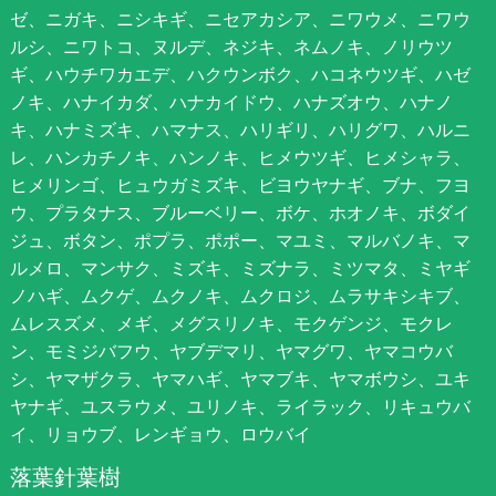
ゼ、ニガキ、ニシキギ、ニセアカシア、ニワウメ、ニワウ
ルシ、ニワトコ、ヌルデ、ネジキ、ネムノキ、ノリウツ
ギ、ハウチワカエデ、ハクウンボク、ハコネウツギ、ハゼ
ノキ、ハナイカダ、ハナカイドウ、ハナズオウ、ハナノ
キ、ハナミズキ、ハマナス、ハリギリ、ハリグワ、ハルニ
レ、ハンカチノキ、ハンノキ、ヒメウツギ、ヒメシャラ、
ヒメリンゴ、ヒュウガミズキ、ビヨウヤナギ、ブナ、フヨ
ウ、プラタナス、ブルーベリー、ボケ、ホオノキ、ボダイ
ジュ、ボタン、ポプラ、ポポー、マユミ、マルバノキ、マ
ルメロ、マンサク、ミズキ、ミズナラ、ミツマタ、ミヤギ
ノハギ、ムクゲ、ムクノキ、ムクロジ、ムラサキシキブ、
ムレスズメ、メギ、メグスリノキ、モクゲンジ、モクレ
ン、モミジバフウ、ヤブデマリ、ヤマグワ、ヤマコウバ
シ、ヤマザクラ、ヤマハギ、ヤマブキ、ヤマボウシ、ユキ
ヤナギ、ユスラウメ、ユリノキ、ライラック、リキュウバ
イ、リョウブ、レンギョウ、ロウバイ
落葉針葉樹