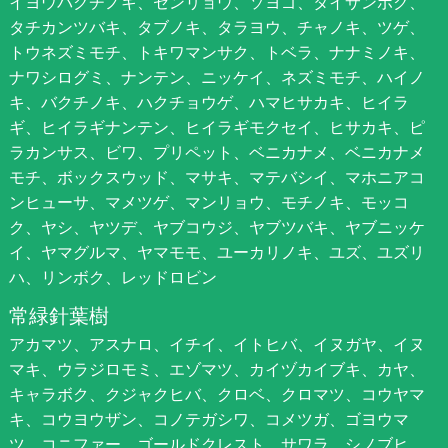
イヨウバクチノキ、センリョウ、ソヨゴ、タイサンボク、
タチカンツバキ、タブノキ、タラヨウ、チャノキ、ツゲ、
トウネズミモチ、トキワマンサク、トベラ、ナナミノキ、
ナワシログミ、ナンテン、ニッケイ、ネズミモチ、ハイノ
キ、バクチノキ、ハクチョウゲ、ハマヒサカキ、ヒイラ
ギ、ヒイラギナンテン、ヒイラギモクセイ、ヒサカキ、ピ
ラカンサス、ビワ、プリペット、ベニカナメ、ベニカナメ
モチ、ボックスウッド、マサキ、マテバシイ、マホニアコ
ンヒューサ、マメツゲ、マンリョウ、モチノキ、モッコ
ク、ヤシ、ヤツデ、ヤブコウジ、ヤブツバキ、ヤブニッケ
イ、ヤマグルマ、ヤマモモ、ユーカリノキ、ユズ、ユズリ
ハ、リンボク、レッドロビン
常緑針葉樹
アカマツ、アスナロ、イチイ、イトヒバ、イヌガヤ、イヌ
マキ、ウラジロモミ、エゾマツ、カイヅカイブキ、カヤ、
キャラボク、クジャクヒバ、クロベ、クロマツ、コウヤマ
キ、コウヨウザン、コノテガシワ、コメツガ、ゴヨウマ
ツ、コニファー、ゴールドクレスト、サワラ、シノブヒ