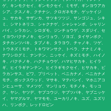
ゲ、キンモクセイ、ギンモクセイ、ミモザ、ギンヨウアカ
シア、クスノキ、クチナシ、クロガネモチ、ゲッケイジ
ュ、サカキ、サザンカ、サツキツツジ、サンゴジュ、シキ
ミ、シマトネリコ、シャクナゲ、シャシャンポ、シャリン
バイ、シラカシ、シロダモ、ジンチョウゲ、スダジイ、セ
イヨウバクチノキ、センリョウ、ソヨゴ、タイサンボク、
タチカンツバキ、タブノキ、タラヨウ、チャノキ、ツゲ、
トウネズミモチ、トキワマンサク、トベラ、ナナミノキ、
ナワシログミ、ナンテン、ニッケイ、ネズミモチ、ハイノ
キ、バクチノキ、ハクチョウゲ、ハマヒサカキ、ヒイラ
ギ、ヒイラギナンテン、ヒイラギモクセイ、ヒサカキ、ピ
ラカンサス、ビワ、プリペット、ベニカナメ、ベニカナメ
モチ、ボックスウッド、マサキ、マテバシイ、マホニアコ
ンヒューサ、マメツゲ、マンリョウ、モチノキ、モッコ
ク、ヤシ、ヤツデ、ヤブコウジ、ヤブツバキ、ヤブニッケ
イ、ヤマグルマ、ヤマモモ、ユーカリノキ、ユズ、ユズリ
ハ、リンボク、レッドロビン