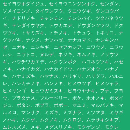
セイヨウボダイジュ、セイヨウニンジンボク、センダン、
ソメイヨシノ、タイワンフウ、タニウツギ、ダンコウバ
イ、チドリノキ、チャンチン、チンシバイ、ツクバネウツ
ギ、テンダイウヤク、トウカエデ、ドウダンツツジ、ドク
ウツギ、トサミズキ、トチノキ、トチュウ、トネリコ、ナ
ツツバキ、ナツメ、ナツハゼ、ナナカマド、ナンキンハ
ゼ、ニガキ、ニシキギ、ニセアカシア、ニワウメ、ニワウ
ルシ、ニワトコ、ヌルデ、ネジキ、ネムノキ、ノリウツ
ギ、ハウチワカエデ、ハクウンボク、ハコネウツギ、ハゼ
ノキ、ハナイカダ、ハナカイドウ、ハナズオウ、ハナノ
キ、ハナミズキ、ハマナス、ハリギリ、ハリグワ、ハルニ
レ、ハンカチノキ、ハンノキ、ヒメウツギ、ヒメシャラ、
ヒメリンゴ、ヒュウガミズキ、ビヨウヤナギ、ブナ、フヨ
ウ、プラタナス、ブルーベリー、ボケ、ホオノキ、ボダイ
ジュ、ボタン、ポプラ、ポポー、マユミ、マルバノキ、マ
ルメロ、マンサク、ミズキ、ミズナラ、ミツマタ、ミヤギ
ノハギ、ムクゲ、ムクノキ、ムクロジ、ムラサキシキブ、
ムレスズメ、メギ、メグスリノキ、モクゲンジ、モクレ