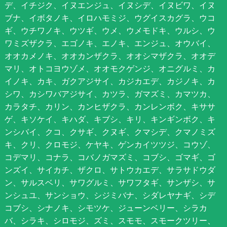
デ、イチジク、イヌエンジュ、イヌシデ、イヌビワ、イヌ
ブナ、イボタノキ、イロハモミジ、ウグイスカグラ、ウコ
ギ、ウチワノキ、ウツギ、ウメ、ウメモドキ、ウルシ、ウ
ワミズザクラ、エゴノキ、エノキ、エンジュ、オウバイ、
オオカメノキ、オオカンザクラ、オオシマザクラ、オオデ
マリ、オトコヨウゾメ、オオモクゲンジ、オニグルミ、カ
イノキ、カキ、ガクアジサイ、カジカエデ、カジノキ、カ
シワ、カシワバアジサイ、カツラ、ガマズミ、カマツカ、
カラタチ、カリン、カンヒザクラ、カンレンボク、キササ
ゲ、キソケイ、キハダ、キブシ、キリ、キンギンボク、キ
ンシバイ、クコ、クサギ、クヌギ、クマシデ、クマノミズ
キ、クリ、クロモジ、ケヤキ、ゲンカイツツジ、コウゾ、
コデマリ、コナラ、コバノガマズミ、コブシ、ゴマギ、ゴ
ンズイ、サイカチ、ザクロ、サトウカエデ、サラサドウダ
ン、サルスベリ、サワグルミ、サワフタギ、サンザシ、サ
ンシュユ、サンショウ、シジミバナ、シダレヤナギ、シデ
コブシ、シナノキ、シモツケ、ジューンベリー、シラカ
バ、シラキ、シロモジ、ズミ、スモモ、スモークツリー、