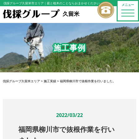
伐採グループ久留米市エリア
｜庭と植木のことならおまかせください
メニュー
toggle
久留米
naviga
施工事例
伐採グループ久留米エリア
>
施工実績
>
福岡県柳川市で抜根作業を行いました。
2022/03/22
福岡県柳川市で抜根作業を行い