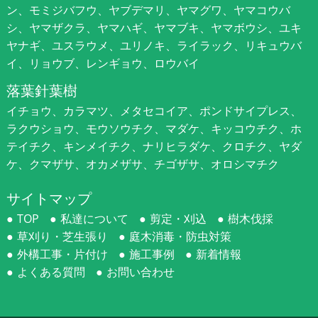
ン、モミジバフウ、ヤブデマリ、ヤマグワ、ヤマコウバ
シ、ヤマザクラ、ヤマハギ、ヤマブキ、ヤマボウシ、ユキ
ヤナギ、ユスラウメ、ユリノキ、ライラック、リキュウバ
イ、リョウブ、レンギョウ、ロウバイ
落葉針葉樹
イチョウ、カラマツ、メタセコイア、ポンドサイプレス、
ラクウショウ、モウソウチク、マダケ、キッコウチク、ホ
テイチク、キンメイチク、ナリヒラダケ、クロチク、ヤダ
ケ、クマザサ、オカメザサ、チゴザサ、オロシマチク
サイトマップ
TOP
私達について
剪定・刈込
樹木伐採
草刈り・芝生張り
庭木消毒・防虫対策
外構工事・片付け
施工事例
新着情報
よくある質問
お問い合わせ