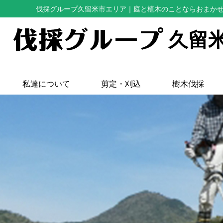
伐採グループ久留米市エリア
｜庭と植木のことならおまか
久留
私達について
剪定・刈込
樹木伐採