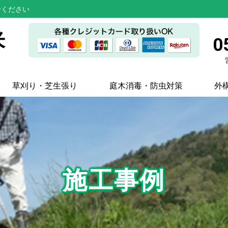
せください
米
0
草刈り・芝生張り
庭木消毒・防虫対策
外
施工事例