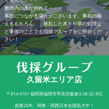
て飛んで・・・
敷地内の木が倒れて・・・
事故につながる場合がございます。事前の備
えももちろん、 散乱した木々や草の処理な
ど事後のことでも伐採グループをご用命くだ
さい！
久留米エリア店
〒814-0161
福岡県福岡市早良区飯倉3-28-32-302
創業20年。関東・関西日本全国拡大中！