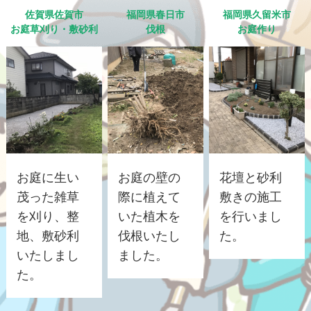
佐賀県佐賀市
福岡県春日市
福岡県久留米市
お庭草刈り・敷砂利
伐根
お庭作り
お庭に生い
お庭の壁の
花壇と砂利
茂った雑草
際に植えて
敷きの施工
を刈り、整
いた植木を
を行いまし
地、敷砂利
伐根いたし
た。
いたしまし
ました。
た。