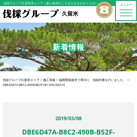
伐採グループ久留米市エリア
｜庭と植木のことならおまかせください
メニュー
toggle
久留米
naviga
新着情報
伐採グループ久留米エリア
>
施工実績
>
福岡県筑後市で草刈り、伐採作業を行いました。
>
DBE6D47A-B8C2-490B-B52F-F813F6CD6316
2019/03/08
DBE6D47A-B8C2-490B-B52F-