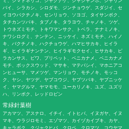
ミ、シマトネリコ、シャクナゲ、シャシャンポ、シャリン
バイ、シラカシ、シロダモ、ジンチョウゲ、スダジイ、セ
イヨウバクチノキ、センリョウ、ソヨゴ、タイサンボク、
タチカンツバキ、タブノキ、タラヨウ、チャノキ、ツゲ、
トウネズミモチ、トキワマンサク、トベラ、ナナミノキ、
ナワシログミ、ナンテン、ニッケイ、ネズミモチ、ハイノ
キ、バクチノキ、ハクチョウゲ、ハマヒサカキ、ヒイラ
ギ、ヒイラギナンテン、ヒイラギモクセイ、ヒサカキ、ピ
ラカンサス、ビワ、プリペット、ベニカナメ、ベニカナメ
モチ、ボックスウッド、マサキ、マテバシイ、マホニアコ
ンヒューサ、マメツゲ、マンリョウ、モチノキ、モッコ
ク、ヤシ、ヤツデ、ヤブコウジ、ヤブツバキ、ヤブニッケ
イ、ヤマグルマ、ヤマモモ、ユーカリノキ、ユズ、ユズリ
ハ、リンボク、レッドロビン
常緑針葉樹
アカマツ、アスナロ、イチイ、イトヒバ、イヌガヤ、イヌ
マキ、ウラジロモミ、エゾマツ、カイヅカイブキ、カヤ、
キャラボク、クジャクヒバ、クロベ、クロマツ、コウヤマ