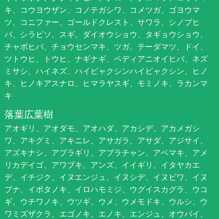
キ、コウヨウザン、コノテガシワ、コメツガ、ゴヨウマ
ツ、コニファー、ゴールドクレスト、サワラ、シノブヒ
バ、シラビソ、スギ、ダイオウショウ、タギョウショウ、
チャボヒバ、チョウセンマキ、ツガ、テーダマツ、ドイ、
ツトウヒ、トウヒ、ナギナギ、ペディアニオイヒバ、ネズ
ミサシ、ハイネズ、ハイビャクシンハイビャクシン、ヒノ
キ、ヒノキアスナロ、ヒマラヤスギ、モミノキ、ラカンマ
キ
落葉広葉樹
アオギリ、アオダモ、アオハダ、アカシデ、アカメガシ
ワ、アキグミ、アキニレ、アサガラ、アサダ、アジサイ、
アズキナシ、アブラギリ、アブラチャン、アベマキ、アメ
リカデイゴ、アワブキ、アンズ、イイギリ、イタヤカエ
デ、イチジク、イヌエンジュ、イヌシデ、イヌビワ、イヌ
ブナ、イボタノキ、イロハモミジ、ウグイスカグラ、ウコ
ギ、ウチワノキ、ウツギ、ウメ、ウメモドキ、ウルシ、ウ
ワミズザクラ、エゴノキ、エノキ、エンジュ、オウバイ、