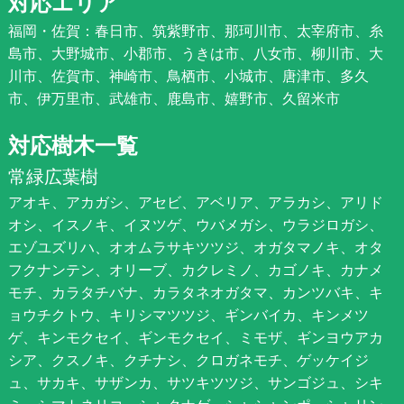
対応エリア
福岡・佐賀：春日市、筑紫野市、那珂川市、太宰府市、糸
島市、大野城市、小郡市、うきは市、八女市、柳川市、大
川市、佐賀市、神崎市、鳥栖市、小城市、唐津市、多久
市、伊万里市、武雄市、鹿島市、嬉野市、久留米市
対応樹木一覧
常緑広葉樹
アオキ、アカガシ、アセビ、アベリア、アラカシ、アリド
オシ、イスノキ、イヌツゲ、ウバメガシ、ウラジロガシ、
エゾユズリハ、オオムラサキツツジ、オガタマノキ、オタ
フクナンテン、オリーブ、カクレミノ、カゴノキ、カナメ
モチ、カラタチバナ、カラタネオガタマ、カンツバキ、キ
ョウチクトウ、キリシマツツジ、ギンバイカ、キンメツ
ゲ、キンモクセイ、ギンモクセイ、ミモザ、ギンヨウアカ
シア、クスノキ、クチナシ、クロガネモチ、ゲッケイジ
ュ、サカキ、サザンカ、サツキツツジ、サンゴジュ、シキ