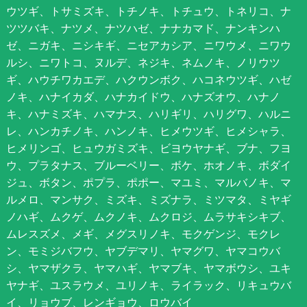
ウツギ、トサミズキ、トチノキ、トチュウ、トネリコ、ナ
ツツバキ、ナツメ、ナツハゼ、ナナカマド、ナンキンハ
ゼ、ニガキ、ニシキギ、ニセアカシア、ニワウメ、ニワウ
ルシ、ニワトコ、ヌルデ、ネジキ、ネムノキ、ノリウツ
ギ、ハウチワカエデ、ハクウンボク、ハコネウツギ、ハゼ
ノキ、ハナイカダ、ハナカイドウ、ハナズオウ、ハナノ
キ、ハナミズキ、ハマナス、ハリギリ、ハリグワ、ハルニ
レ、ハンカチノキ、ハンノキ、ヒメウツギ、ヒメシャラ、
ヒメリンゴ、ヒュウガミズキ、ビヨウヤナギ、ブナ、フヨ
ウ、プラタナス、ブルーベリー、ボケ、ホオノキ、ボダイ
ジュ、ボタン、ポプラ、ポポー、マユミ、マルバノキ、マ
ルメロ、マンサク、ミズキ、ミズナラ、ミツマタ、ミヤギ
ノハギ、ムクゲ、ムクノキ、ムクロジ、ムラサキシキブ、
ムレスズメ、メギ、メグスリノキ、モクゲンジ、モクレ
ン、モミジバフウ、ヤブデマリ、ヤマグワ、ヤマコウバ
シ、ヤマザクラ、ヤマハギ、ヤマブキ、ヤマボウシ、ユキ
ヤナギ、ユスラウメ、ユリノキ、ライラック、リキュウバ
イ、リョウブ、レンギョウ、ロウバイ