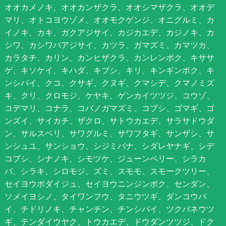
オオカメノキ、オオカンザクラ、オオシマザクラ、オオデ
マリ、オトコヨウゾメ、オオモクゲンジ、オニグルミ、カ
イノキ、カキ、ガクアジサイ、カジカエデ、カジノキ、カ
シワ、カシワバアジサイ、カツラ、ガマズミ、カマツカ、
カラタチ、カリン、カンヒザクラ、カンレンボク、キササ
ゲ、キソケイ、キハダ、キブシ、キリ、キンギンボク、キ
ンシバイ、クコ、クサギ、クヌギ、クマシデ、クマノミズ
キ、クリ、クロモジ、ケヤキ、ゲンカイツツジ、コウゾ、
コデマリ、コナラ、コバノガマズミ、コブシ、ゴマギ、ゴ
ンズイ、サイカチ、ザクロ、サトウカエデ、サラサドウダ
ン、サルスベリ、サワグルミ、サワフタギ、サンザシ、サ
ンシュユ、サンショウ、シジミバナ、シダレヤナギ、シデ
コブシ、シナノキ、シモツケ、ジューンベリー、シラカ
バ、シラキ、シロモジ、ズミ、スモモ、スモークツリー、
セイヨウボダイジュ、セイヨウニンジンボク、センダン、
ソメイヨシノ、タイワンフウ、タニウツギ、ダンコウバ
イ、チドリノキ、チャンチン、チンシバイ、ツクバネウツ
ギ、テンダイウヤク、トウカエデ、ドウダンツツジ、ドク