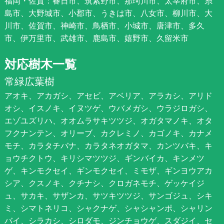
福岡・佐賀：春日市、筑紫野市、那珂川市、太宰府市、糸
島市、大野城市、小郡市、うきは市、八女市、柳川市、大
川市、佐賀市、神崎市、鳥栖市、小城市、唐津市、多久
市、伊万里市、武雄市、鹿島市、嬉野市、久留米市
対応樹木一覧
常緑広葉樹
アオキ、アカガシ、アセビ、アベリア、アラカシ、アリド
オシ、イスノキ、イヌツゲ、ウバメガシ、ウラジロガシ、
エゾユズリハ、オオムラサキツツジ、オガタマノキ、オタ
フクナンテン、オリーブ、カクレミノ、カゴノキ、カナメ
モチ、カラタチバナ、カラタネオガタマ、カンツバキ、キ
ョウチクトウ、キリシマツツジ、ギンバイカ、キンメツ
ゲ、キンモクセイ、ギンモクセイ、ミモザ、ギンヨウアカ
シア、クスノキ、クチナシ、クロガネモチ、ゲッケイジ
ュ、サカキ、サザンカ、サツキツツジ、サンゴジュ、シキ
ミ、シマトネリコ、シャクナゲ、シャシャンポ、シャリン
バイ、シラカシ、シロダモ、ジンチョウゲ、スダジイ、セ