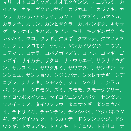
マリ、オトコヨウゾメ、オオモクゲンジ、オニグルミ、カ
イノキ、カキ、ガクアジサイ、カジカエデ、カジノキ、カ
シワ、カシワバアジサイ、カツラ、ガマズミ、カマツカ、
カラタチ、カリン、カンヒザクラ、カンレンボク、キササ
ゲ、キソケイ、キハダ、キブシ、キリ、キンギンボク、キ
ンシバイ、クコ、クサギ、クヌギ、クマシデ、クマノミズ
キ、クリ、クロモジ、ケヤキ、ゲンカイツツジ、コウゾ、
コデマリ、コナラ、コバノガマズミ、コブシ、ゴマギ、ゴ
ンズイ、サイカチ、ザクロ、サトウカエデ、サラサドウダ
ン、サルスベリ、サワグルミ、サワフタギ、サンザシ、サ
ンシュユ、サンショウ、シジミバナ、シダレヤナギ、シデ
コブシ、シナノキ、シモツケ、ジューンベリー、シラカ
バ、シラキ、シロモジ、ズミ、スモモ、スモークツリー、
セイヨウボダイジュ、セイヨウニンジンボク、センダン、
ソメイヨシノ、タイワンフウ、タニウツギ、ダンコウバ
イ、チドリノキ、チャンチン、チンシバイ、ツクバネウツ
ギ、テンダイウヤク、トウカエデ、ドウダンツツジ、ドク
ウツギ、トサミズキ、トチノキ、トチュウ、トネリコ、ナ