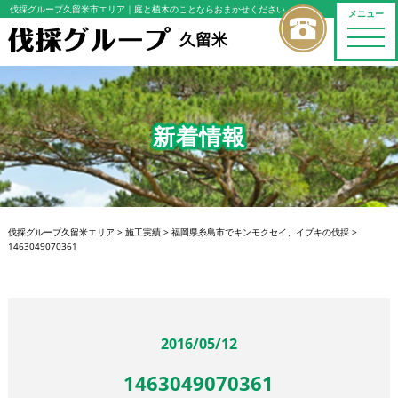
伐採グループ久留米市エリア
｜庭と植木のことならおまかせください
メニュー
toggle
久留米
naviga
新着情報
伐採グループ久留米エリア
>
施工実績
>
福岡県糸島市でキンモクセイ、イブキの伐採
>
1463049070361
2016/05/12
1463049070361