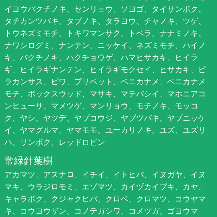
イヨウバクチノキ、センリョウ、ソヨゴ、タイサンボク、
タチカンツバキ、タブノキ、タラヨウ、チャノキ、ツゲ、
トウネズミモチ、トキワマンサク、トベラ、ナナミノキ、
ナワシログミ、ナンテン、ニッケイ、ネズミモチ、ハイノ
キ、バクチノキ、ハクチョウゲ、ハマヒサカキ、ヒイラ
ギ、ヒイラギナンテン、ヒイラギモクセイ、ヒサカキ、ピ
ラカンサス、ビワ、プリペット、ベニカナメ、ベニカナメ
モチ、ボックスウッド、マサキ、マテバシイ、マホニアコ
ンヒューサ、マメツゲ、マンリョウ、モチノキ、モッコ
ク、ヤシ、ヤツデ、ヤブコウジ、ヤブツバキ、ヤブニッケ
イ、ヤマグルマ、ヤマモモ、ユーカリノキ、ユズ、ユズリ
ハ、リンボク、レッドロビン
常緑針葉樹
アカマツ、アスナロ、イチイ、イトヒバ、イヌガヤ、イヌ
マキ、ウラジロモミ、エゾマツ、カイヅカイブキ、カヤ、
キャラボク、クジャクヒバ、クロベ、クロマツ、コウヤマ
キ、コウヨウザン、コノテガシワ、コメツガ、ゴヨウマ