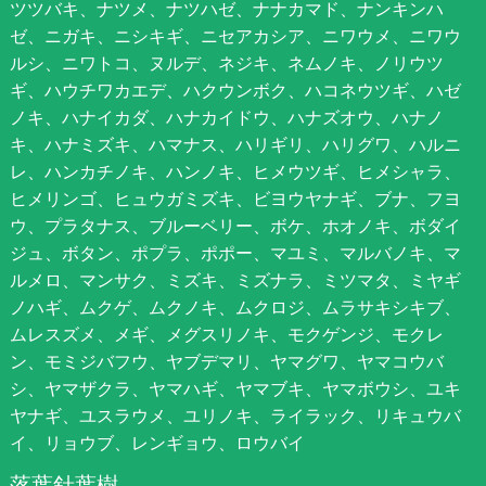
ツツバキ、ナツメ、ナツハゼ、ナナカマド、ナンキンハ
ゼ、ニガキ、ニシキギ、ニセアカシア、ニワウメ、ニワウ
ルシ、ニワトコ、ヌルデ、ネジキ、ネムノキ、ノリウツ
ギ、ハウチワカエデ、ハクウンボク、ハコネウツギ、ハゼ
ノキ、ハナイカダ、ハナカイドウ、ハナズオウ、ハナノ
キ、ハナミズキ、ハマナス、ハリギリ、ハリグワ、ハルニ
レ、ハンカチノキ、ハンノキ、ヒメウツギ、ヒメシャラ、
ヒメリンゴ、ヒュウガミズキ、ビヨウヤナギ、ブナ、フヨ
ウ、プラタナス、ブルーベリー、ボケ、ホオノキ、ボダイ
ジュ、ボタン、ポプラ、ポポー、マユミ、マルバノキ、マ
ルメロ、マンサク、ミズキ、ミズナラ、ミツマタ、ミヤギ
ノハギ、ムクゲ、ムクノキ、ムクロジ、ムラサキシキブ、
ムレスズメ、メギ、メグスリノキ、モクゲンジ、モクレ
ン、モミジバフウ、ヤブデマリ、ヤマグワ、ヤマコウバ
シ、ヤマザクラ、ヤマハギ、ヤマブキ、ヤマボウシ、ユキ
ヤナギ、ユスラウメ、ユリノキ、ライラック、リキュウバ
イ、リョウブ、レンギョウ、ロウバイ
落葉針葉樹