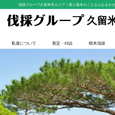
伐採グループ久留米市エリア
｜庭と植木のことならおまか
久留
私達について
剪定・刈込
樹木伐採