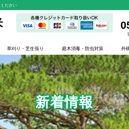
せください
米
0
草刈り・芝生張り
庭木消毒・防虫対策
外
新着情報