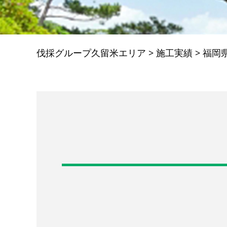
伐採グループ久留米エリア
>
施工実績
>
福岡