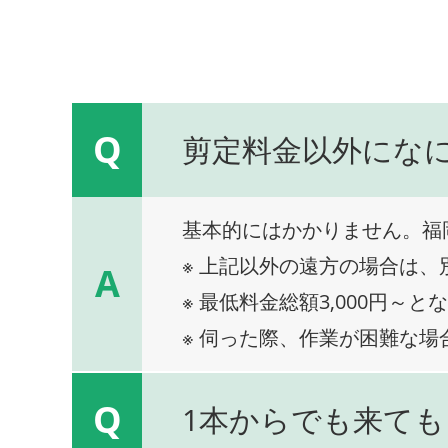
Q
剪定料金以外にな
基本的にはかかりません。福
※ 上記以外の遠方の場合は
A
※ 最低料金総額3,000円～と
※ 伺った際、作業が困難な場
Q
1本からでも来ても